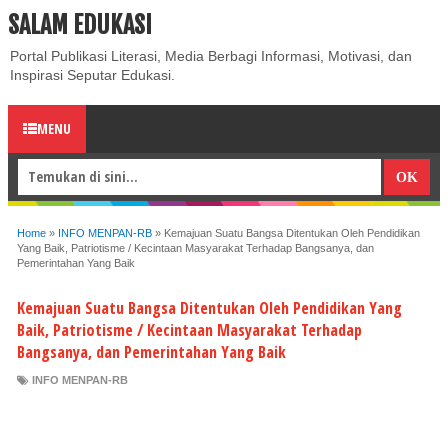
SALAM EDUKASI
ABOUT
CONTACT US
PRIVACY POLICY
DISCLAIMER
Portal Publikasi Literasi, Media Berbagi Informasi, Motivasi, dan
Inspirasi Seputar Edukasi.
MENU
Home
»
INFO MENPAN-RB
»
Kemajuan Suatu Bangsa Ditentukan Oleh Pendidikan
Yang Baik, Patriotisme / Kecintaan Masyarakat Terhadap Bangsanya, dan
Pemerintahan Yang Baik
Kemajuan Suatu Bangsa Ditentukan Oleh Pendidikan Yang
Baik, Patriotisme / Kecintaan Masyarakat Terhadap
Bangsanya, dan Pemerintahan Yang Baik
INFO MENPAN-RB