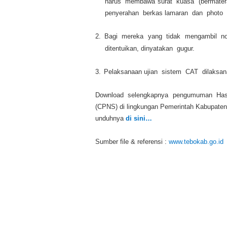
harus membawa surat kuasa (bermater
penyerahan berkas lamaran dan photo
2.
Bagi mereka yang tidak mengambil n
ditentuikan, dinyatakan gugur.
3.
Pelaksanaan ujian sistem CAT dilaksana
Download selengkapnya pengumuman Hasil
(CPNS) di lingkungan Pemerintah Kabupaten 
unduhnya
di sini…
Sumber file & referensi :
www.tebokab.go.id