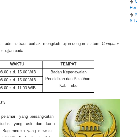
M
Per
P
SIL
si administrasi berhak mengikuti ujian dengan sistem
Computer
 uj|an pada :
WAKTU
TEMPAT
08.00 s.d. 15.00 WIB
Badan Kepegawaian
Pendidikan dan Pelatihan
08.00 s.d. 15.00 WIB
Kab. Tebo
08.00 s.d. 11.00 WIB
UT:
 pelamar yang bersangkutan
nduduk yang asli dan kartu
n. Bagi mereka yang mewakili