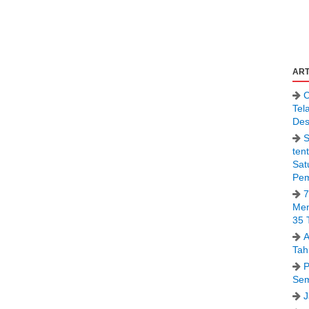
ART
C
Tel
Des
S
ten
Sat
Pem
7
Men
35 
A
Tah
P
Sem
J