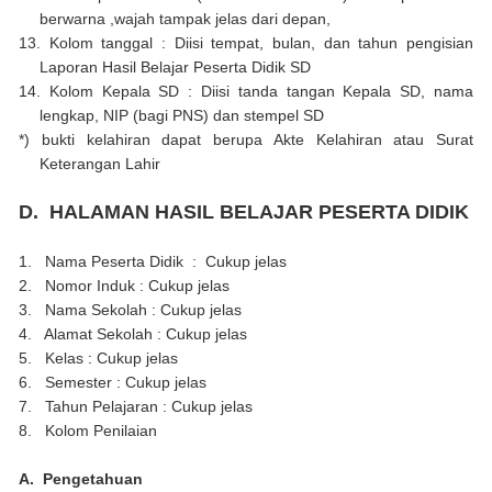
berwarna ,wajah tampak jelas dari depan,
13.
Kolom tanggal : Diisi tempat, bulan, dan tahun pengisian
Laporan Hasil Belajar Peserta Didik SD
14.
Kolom Kepala SD : Diisi tanda tangan Kepala SD, nama
lengkap, NIP (bagi PNS) dan
s
tempel SD
*) bukti kelahiran dapat berupa Akte Kelahiran atau Surat
Keterangan Lahir
D.
HALAMAN HASIL BELAJAR PESERTA DIDIK
1.
Nama Peserta Didik : Cukup jelas
2.
Nomor Induk : Cukup jelas
3.
Nama Sekolah : Cukup jelas
4.
Alamat Sekolah : Cukup jelas
5.
Kelas : Cukup jelas
6.
Semester : Cukup jelas
7.
Tahun Pelajaran : Cukup jelas
8.
Kolom Penilaian
A.
Pengetahuan