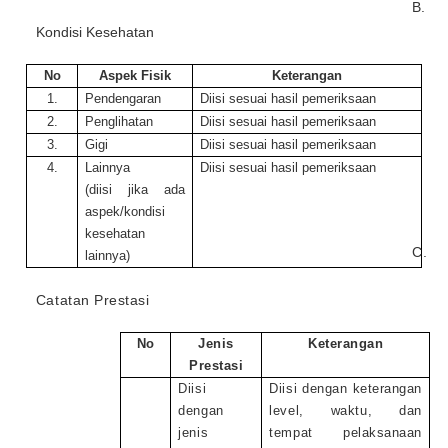
B.
Kondisi Kesehatan
No
Aspek Fisik
Keterangan
1.
Pendengaran
Diisi sesuai hasil pemeriksaan
2.
Penglihatan
Diisi sesuai hasil pemeriksaan
3.
Gigi
Diisi sesuai hasil pemeriksaan
4.
Lainnya
Diisi sesuai hasil pemeriksaan
(diisi jika ada
aspek/kondisi
kesehatan
C.
lainnya)
Catatan Prestasi
No
Jenis
Keterangan
Prestasi
Diisi
Diisi dengan keterangan
dengan
level, waktu, dan
jenis
tempat pelaks
a
naan