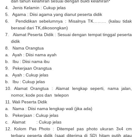
dan tahun kelahiran sesuai dengan bukti kelahiran*
4.
Jenis Kelamin : Cukup jelas
5.
Agama : Diisi agama yang dianut peserta didik
6.
Pendidikan sebelumnya : Misalnya TK……… (kalau tidak
berasal dari TK,dikosongkan)
7.
Alamat Peserta Didik : Sesuai dengan tempat tinggal peserta
didik
8.
Nama Orangtua
a.
Ayah : Diisi nama ayah
b.
Ibu : Diisi nama ibu
9.
Pekerjaan Orangtua
a.
Ayah : Cukup jelas
b.
Ibu : Cukup jelas
10.
Alamat Orangtua
:
Alamat lengkap seperti, nama jalan,
nomor, kode pos dan telepon
11.
Wali Peserta Didik
a.
Nama : Diisi nama lengkap wali (jika ada)
b.
Pekerjaan : Cukup jelas
c.
Alamat : Cukup jelas
12.
Kolom Pas Photo : Ditempel pas photo ukuran 3x4 cm
terbaru peserta didik (saat diterima di SD) hitam putih atau