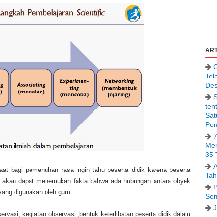
ART
C
Tel
Des
S
ten
Sat
Pem
7
Men
35 
A
t bagi pemenuhan rasa ingin tahu peserta didik karena peserta
Tah
ti akan dapat menemukan fakta bahwa ada hubungan antara obyek
P
yang digunakan oleh guru.
Sem
J
rvasi, kegiatan observasi ,bentuk keterlibatan peserta didik dalam