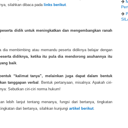
M
pnya, silahkan dibaca pada
links berikut
.
Per
P
SIL
 peserta didik untuk meningkatkan dan mengembangkan ranah
.
la dia membimbing atau memandu peserta didiknya belajar dengan
eserta didiknya, ketika itu pula dia mendorong asuhannya itu
yang baik
.
 bentuk “kalimat tanya”, melainkan juga dapat dalam bentuk
kan tanggapan verbal
. Bentuk pertanyaan, misalnya: Apakah ciri-
nya: Sebutkan ciri-ciri norma hukum!
n lebih lanjut tentang menanya, fungsi dari bertanya, tingkatan
tingkatan dari bertanya, silahkan kunjungi
artikel berikut
.