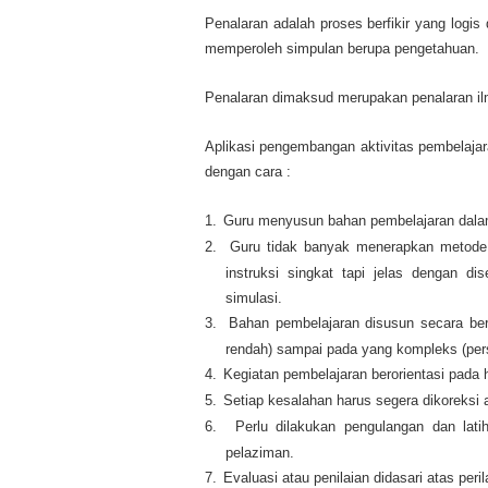
Penalaran adalah proses berfikir yang logis
memperoleh simpulan berupa pengetahuan.
Penalaran dimaksud merupakan penalaran ilm
Aplikasi pengembangan aktivitas pembelajar
dengan cara :
1.
Guru menyusun bahan pembelajaran dalam
2.
Guru tidak banyak menerapkan metode
instruksi singkat tapi jelas dengan di
simulasi.
3.
Bahan pembelajaran disusun secara berj
rendah) sampai pada yang kompleks (pers
4.
Kegiatan pembelajaran berorientasi pada h
5.
Setiap kesalahan harus segera dikoreksi a
6.
Perlu dilakukan pengulangan dan lati
pelaziman.
7.
Evaluasi atau penilaian didasari atas peri