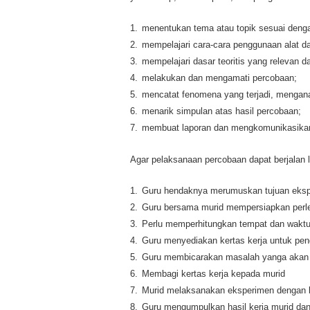
1.
menentukan tema atau topik sesuai denga
2.
mempelajari cara-cara penggunaan alat da
3.
mempelajari dasar teoritis yang relevan 
4.
melakukan dan mengamati percobaan;
5.
mencatat fenomena yang terjadi, mengana
6.
menarik simpulan atas hasil percobaan;
7.
membuat laporan dan mengkomunikasikan
Agar pelaksanaan percobaan dapat berjalan 
1.
Guru hendaknya merumuskan tujuan eksp
2.
Guru bersama murid mempersiapkan perl
3.
Perlu memperhitungkan tempat dan wakt
4.
Guru menyediakan kertas kerja untuk pen
5.
Guru membicarakan masalah yanga akan 
6.
Membagi kertas kerja kepada murid
7.
Murid melaksanakan eksperimen dengan b
8.
Guru mengumpulkan hasil kerja murid dan 