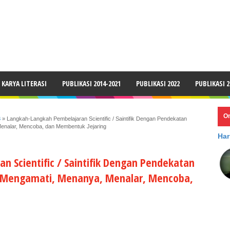
LAIMER
KARYA LITERASI
PUBLIKASI 2014-2021
PUBLIKASI 2022
PUBLIKASI 2
O
3
»
Langkah-Langkah Pembelajaran Scientific / Saintifik Dengan Pendekatan
Menalar, Mencoba, dan Membentuk Jejaring
Har
 Scientific / Saintifik Dengan Pendekatan
 : Mengamati, Menanya, Menalar, Mencoba,