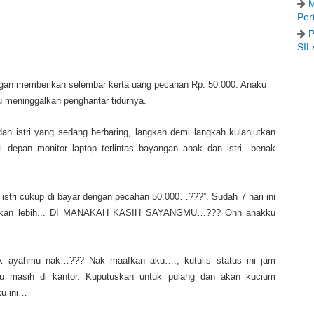
M
Per
P
SIL
gan memberikan selembar kerta uang pecahan Rp. 50.000. Anaku
meninggalkan penghantar tidurnya.
an istri yang sedang berbaring, langkah demi langkah kulanjutkan
 depan monitor laptop terlintas bayangan anak dan istri…benak
stri cukup di bayar dengan pecahan 50.000…???”. Sudah 7 hari ini
bahkan lebih... DI MANAKAH KASIH SAYANGMU…??? Ohh anakku
luk ayahmu nak…??? Nak maafkan aku…., kutulis status ini jam
ku masih di kantor. Kuputuskan untuk pulang dan akan kucium
ku ini…