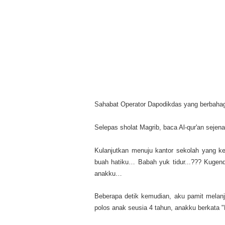
Sahabat Operator Dapodikdas yang berbahag
Selepas sholat Magrib, baca Al-qur'an sejena
Kulanjutkan menuju kantor sekolah yang ke
buah hatiku… Babah yuk tidur...??? Kugend
anakku…
Beberapa detik kemudian, aku pamit melanj
polos anak seusia 4 tahun, anakku berkata