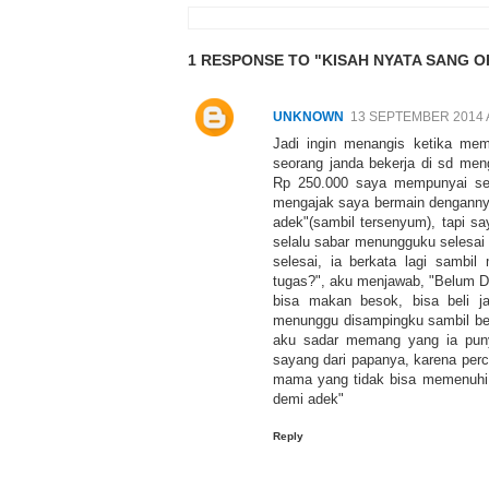
1 RESPONSE TO "KISAH NYATA SANG OP
UNKNOWN
13 SEPTEMBER 2014 A
Jadi ingin menangis ketika mem
seorang janda bekerja di sd men
Rp 250.000 saya mempunyai seor
mengajak saya bermain dengannya,
adek"(sambil tersenyum), tapi sa
selalu sabar menungguku selesai 
selesai, ia berkata lagi samb
tugas?", aku menjawab, "Belum D
bisa makan besok, bisa beli ja
menunggu disampingku sambil berh
aku sadar memang yang ia puny
sayang dari papanya, karena perce
mama yang tidak bisa memenuhi 
demi adek"
Reply