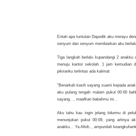
Entah apa tuntutan Dapodik aku merayu den
senyum dan senyum membiarkan aku berlalu 
Tiga langkah berlalu kupandangi 2 anakku d
menuju kantor sekolah. 1 jam kemudian di
pikiranku terlintas ada kalimat
"Benarkah kasih sayang suami kepada anak i
aku pulang tengah malam pukul 00:00 
sayang…, maafkan babahmu ini…
Aku tahu kau ingin jelang tidurmu di pe
menunjukan pukul 00:09, yang artinya a
anakku… Ya Alloh.., ampunilah keangkuhan