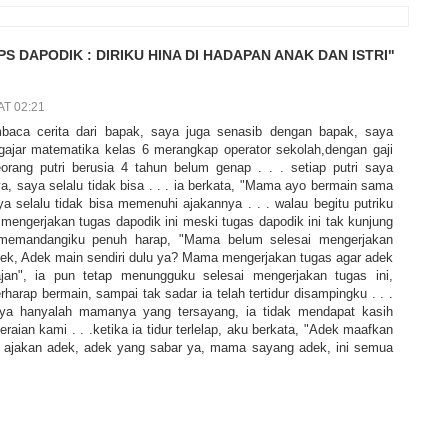
S DAPODIK : DIRIKU HINA DI HADAPAN ANAK DAN ISTRI"
T 02:21
baca cerita dari bapak, saya juga senasib dengan bapak, saya
gajar matematika kelas 6 merangkap operator sekolah,dengan gaji
ang putri berusia 4 tahun belum genap . . . setiap putri saya
 saya selalu tidak bisa . . . ia berkata, "Mama ayo bermain sama
ya selalu tidak bisa memenuhi ajakannya . . . walau begitu putriku
mengerjakan tugas dapodik ini meski tugas dapodik ini tak kunjung
il memandangiku penuh harap, "Mama belum selesai mengerjakan
ek, Adek main sendiri dulu ya? Mama mengerjakan tugas agar adek
jan", ia pun tetap menungguku selesai mengerjakan tugas ini,
arap bermain, sampai tak sadar ia telah tertidur disampingku . . .
a hanyalah mamanya yang tersayang, ia tidak mendapat kasih
raian kami . . .ketika ia tidur terlelap, aku berkata, "Adek maafkan
ajakan adek, adek yang sabar ya, mama sayang adek, ini semua