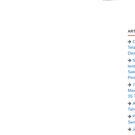
ART
C
Tel
Des
S
ten
Sat
Pem
7
Men
35 
A
Tah
P
Sem
J