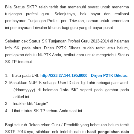
Bila Status SKTP telah terbit dan memenuhi syarat untuk menerima
tunjangan profesi guru. Selanjutnya, hak bayar dan realisasi
pembayaran Tunjangan Profesi per Triwulan, namun untuk sementara
ini pembayaran Triwulan khusus bagi guru yang di bayar pusat.
Sebelum cek Status SK Tunjangan Profesi Guru 2013-2014 di halaman
Info SK pada situs Dirjen P2TK Dikdas sudah terbit atau belum,
persiapkan dahulu NUPTK Anda, berikut cara untuk mengetahui Status
SK-TP tersebut :
1.
Buka pada URL
http://223.27.144.195:8000 - Dirjen P2TK Dikdas
.
2.
Masukkan NUPTK sebagai User ID dan Tgl Lahir sebagai password
(ddmmyyyy) di halaman “
Info SK
” seperti pada gambar pada
artikel ini.
3.
Terakhir klik "
Login
".
4.
Lihat status SK-TP terbaru Anda saat ini.
Bagi seluruh Rekan-rekan Guru / Pendidik yang kebetulan belum terbit
SKTP 2014-nya, silahkan cek terlebih dahulu
hasil pengolahan data