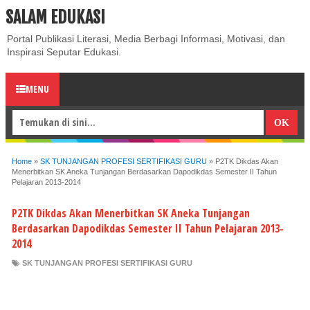
SALAM EDUKASI
ABOUT
CONTACT US
PRIVACY POLICY
DISCLAIMER
Portal Publikasi Literasi, Media Berbagi Informasi, Motivasi, dan
Inspirasi Seputar Edukasi.
MENU
Home
»
SK TUNJANGAN PROFESI SERTIFIKASI GURU
»
P2TK Dikdas Akan
Menerbitkan SK Aneka Tunjangan Berdasarkan Dapodikdas Semester II Tahun
Pelajaran 2013-2014
P2TK Dikdas Akan Menerbitkan SK Aneka Tunjangan
Berdasarkan Dapodikdas Semester II Tahun Pelajaran 2013-
2014
SK TUNJANGAN PROFESI SERTIFIKASI GURU