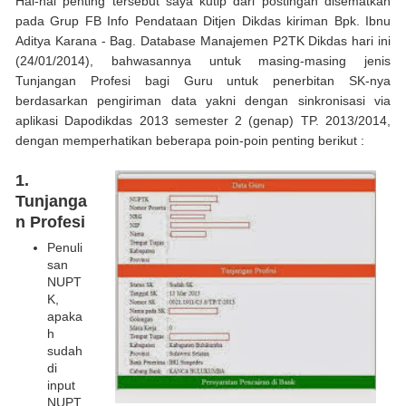
Hal-hal penting tersebut saya kutip dari postingan disematkan
pada Grup FB Info Pendataan Ditjen Dikdas kiriman Bpk. Ibnu
Aditya Karana - Bag. Database Manajemen P2TK Dikdas hari ini
(24/01/2014), bahwasannya untuk masing-masing jenis
Tunjangan Profesi bagi Guru untuk penerbitan SK-nya
berdasarkan pengiriman data yakni dengan sinkronisasi via
aplikasi Dapodikdas 2013 semester 2 (genap) TP. 2013/2014,
dengan memperhatikan beberapa poin-poin penting berikut :
1.
Tunjanga
n Profesi
Penuli
san
NUPT
K,
apaka
h
sudah
di
input
NUPT