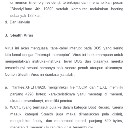
di memori (memory resident), terenkripsi dan menampilkan pesan
“Bloody!June 4th 1989″ setelah komputer melakukan booting
sebanyak 128 kali.
d.
Dan lain-lain
3. Stealth Virus
Virus ini akan menguasai tabel-tabel interupt pada DOS yang sering
kita kenal dengan “Interrupt interceptor”. Virus ini berkemampuan untuk
mengendalikan instruksi-instruksi level DOS dan biasanya mereka
tersembunyi sesuai namanya baik secara penuh ataupun ukurannya.
Contoh Stealth Virus ini diantaranya ialah :
a.
Yankee.XPEH.4928, menginfeksi file *.COM dan *.EXE memiliki
panjang 4298 bytes; karakteristiknya yaitu menetap di memori,
ukuran tersembunyi, memiliki pemicu.
b.
WXYC (yang termasuk pula ke dalam kategori Boot Record. Karena
masuk kategori Stealth juga maka dimasukkan pula disini),
menginfeksi floopy, dan motherboot record; panjang 520 bytes;
menetap di memori; ukuran dan virus tersembunyi.