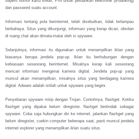
seperti nomor kartu kredit, PIN untuk perbankan elektronik (e-banking)
dan password suatu account.
Informasi tentang pola berinternet, telah disebutkan, tidak terlampau
berbahaya. Situs yang dikunjungi, informasi yang kerap dicari, obrolan
di ruang chat akan dimata-matai oleh si spyware.
Selanjutnya, informasi itu digunakan untuk menampilkan iklan yang
biasanya berupa jendela pop-up. Iklan itu berhubungan dengan
kebiasaan seseorang berinternet. Misalnya kerap kali seseorang
mencari informasi mengenai kamera digital. Jendela pop-up yang
muncul akan menampilkan, misalnya situs yang berdagang kamera
digital. Adware adalah istilah untuk spyware yang begini.
Penyebaran spyware mirip dengan Trojan. Contohnya, flashget. Ketika
flashget yang dipakai belum diregister, flashget bertindak sebagai
spyware. Coba saja hubungkan diri ke internet, jalankan flashget yang
belum diregister, cuekin computer beberapa saat, pasti muncul jendela
internet explorer yang menampilkan iklan suatu situs.