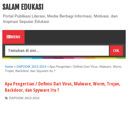
SALAM EDUKASI
ABOUT
CONTACT US
PRIVACY POLICY
DISCLAIMER
Portal Publikasi Literasi, Media Berbagi Informasi, Motivasi, dan
Inspirasi Seputar Edukasi.
MENU
Home
»
DAPODIK 2013-2014
»
Apa Pengertian / Definisi Dari Virus, Malware, Worm,
Trojan, Backdoor, dan Spyware Itu ?
Apa Pengertian / Definisi Dari Virus, Malware, Worm, Trojan,
Backdoor, dan Spyware Itu ?
DAPODIK 2013-2014