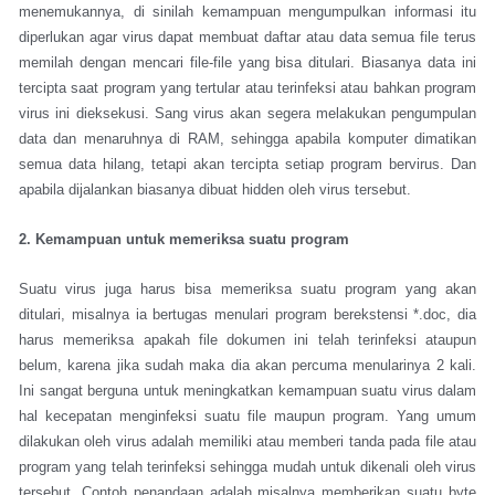
menemukannya, di sinilah kemampuan mengumpulkan informasi itu
diperlukan agar virus dapat membuat daftar atau data semua file terus
memilah dengan mencari file-file yang bisa ditulari. Biasanya data ini
tercipta saat program yang tertular atau terinfeksi atau bahkan program
virus ini dieksekusi. Sang virus akan segera melakukan pengumpulan
data dan menaruhnya di RAM, sehingga apabila komputer dimatikan
semua data hilang, tetapi akan tercipta setiap program bervirus. Dan
apabila dijalankan biasanya dibuat hidden oleh virus tersebut.
2. Kemampuan untuk memeriksa suatu program
Suatu virus juga harus bisa memeriksa suatu program yang akan
ditulari, misalnya ia bertugas menulari program berekstensi *.doc, dia
harus memeriksa apakah file dokumen ini telah terinfeksi ataupun
belum, karena jika sudah maka dia akan percuma menularinya 2 kali.
Ini sangat berguna untuk meningkatkan kemampuan suatu virus dalam
hal kecepatan menginfeksi suatu file maupun program. Yang umum
dilakukan oleh virus adalah memiliki atau memberi tanda pada file atau
program yang telah terinfeksi sehingga mudah untuk dikenali oleh virus
tersebut. Contoh penandaan adalah misalnya memberikan suatu byte