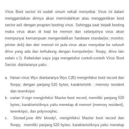
Virus Boot sector ini sudah umum sekali menyebar. Virus ini dalam
menggandakan dirinya akan memindahkan atau menggantikan boot
sector asli dengan program booting virus. Sehingga saat terjadi booting
maka virus akan di load ke memori dan selanjutnya virus akan
mempunyai kemampuan mengendalikan hardware standar(ex::monitor,
printer dsb) dan dari memori ini pula virus akan menyebar ke seluruh
drive yang ada dan terhubung dengan komputer(ex: floopy, drive lain
selain c:\). Kebetulan saya juga mengetahui contoh-contoh Virus Boot
Sector, diantaranya yaitu :
a.
Varian virus Wyx diantaranya Wyx.C(B) menginfeksi boot record dan
floopy; dengan panjang 520 bytes; karakteristik : memory resident
dan terenkripsi
b.
varian V-sign menginfeksi Master boot record, memiliki panjang 520
bytes; karakteristiknya yaitu menetap di memori (memory resident),
terenkripsi, dan polymorphic.
c.
Stoned.june 4th/ bloody!, menginfeksi Master boot record dan
floopy, memiliki panjang 520 bytes; karakteristiknya yaitu menetap