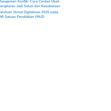
anajemen Konflik: Cara Cerdas Ubah
tengkaran Jadi Solusi dan Kesuksesan
anduan Verval Digitalisasi 2026 pada
AB Satuan Pendidikan PAUD