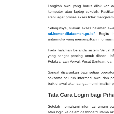
Langkah awal yang harus dilakukan a
komputer atau laptop sekolah. Pastika
stabil agar proses akses tidak mengala
Selanjutnya, silakan akses halaman awal
sd.kemendikdasmen.go.id/
. Begitu 
antarmuka yang menampilkan informasi 
Pada halaman beranda sistem Verval B
yang sangat penting untuk dibaca. In
Pelaksanaan Verval, Pusat Bantuan, dan
Sangat disarankan bagi setiap opera
saksama seluruh informasi awal dan 
baik di awal akan sangat meminimalisir p
Tata Cara Login bagi Pih
Setelah memahami informasi umum pad
atau login ke dalam dashboard utama ak