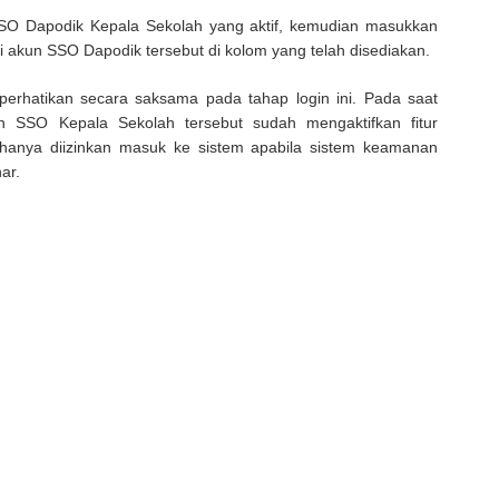
 Dapodik Kepala Sekolah yang aktif, kemudian masukkan
 akun SSO Dapodik tersebut di kolom yang telah disediakan.
iperhatikan secara saksama pada tahap login ini. Pada saat
n SSO Kepala Sekolah tersebut sudah mengaktifkan fitur
 hanya diizinkan masuk ke sistem apabila sistem keamanan
ar.