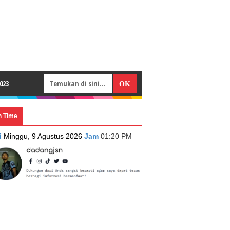
023
n Time
i
Minggu, 9 Agustus 2026
Jam
01:20 PM