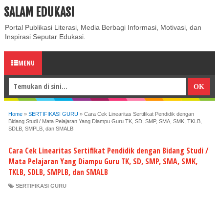
SALAM EDUKASI
ABOUT
CONTACT US
PRIVACY POLICY
DISCLAIMER
Portal Publikasi Literasi, Media Berbagi Informasi, Motivasi, dan
Inspirasi Seputar Edukasi.
MENU
Home
»
SERTIFIKASI GURU
»
Cara Cek Linearitas Sertifikat Pendidik dengan
Bidang Studi / Mata Pelajaran Yang Diampu Guru TK, SD, SMP, SMA, SMK, TKLB,
SDLB, SMPLB, dan SMALB
Cara Cek Linearitas Sertifikat Pendidik dengan Bidang Studi /
Mata Pelajaran Yang Diampu Guru TK, SD, SMP, SMA, SMK,
TKLB, SDLB, SMPLB, dan SMALB
SERTIFIKASI GURU