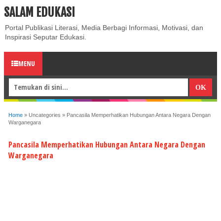
SALAM EDUKASI
ABOUT
CONTACT US
PRIVACY POLICY
DISCLAIMER
Portal Publikasi Literasi, Media Berbagi Informasi, Motivasi, dan
Inspirasi Seputar Edukasi.
MENU
Home
»
Uncategories
»
Pancasila Memperhatikan Hubungan Antara Negara Dengan
Warganegara
Pancasila Memperhatikan Hubungan Antara Negara Dengan
Warganegara