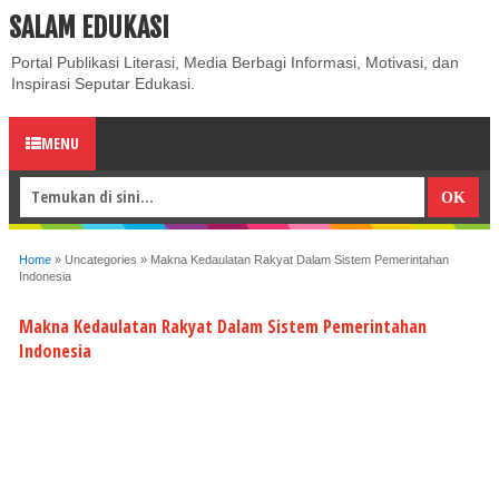
SALAM EDUKASI
ABOUT
CONTACT US
PRIVACY POLICY
DISCLAIMER
Portal Publikasi Literasi, Media Berbagi Informasi, Motivasi, dan
Inspirasi Seputar Edukasi.
MENU
Home
»
Uncategories
»
Makna Kedaulatan Rakyat Dalam Sistem Pemerintahan
Indonesia
Makna Kedaulatan Rakyat Dalam Sistem Pemerintahan
Indonesia