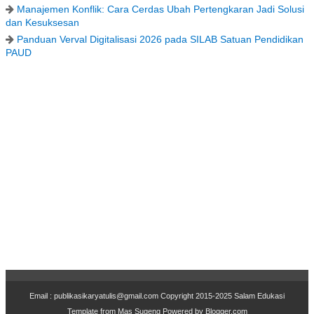
Manajemen Konflik: Cara Cerdas Ubah Pertengkaran Jadi Solusi
dan Kesuksesan
Panduan Verval Digitalisasi 2026 pada SILAB Satuan Pendidikan
PAUD
Email : publikasikaryatulis@gmail.com Copyr
i
ght 2015-2025
Salam Edukasi
Template from
Mas Sugeng
Powered by
Blogger.com