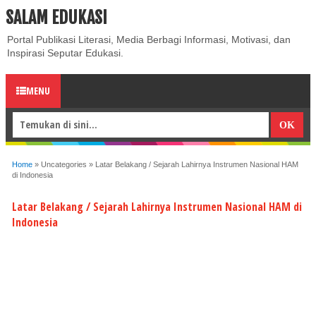
SALAM EDUKASI
ABOUT
CONTACT US
PRIVACY POLICY
DISCLAIMER
Portal Publikasi Literasi, Media Berbagi Informasi, Motivasi, dan
Inspirasi Seputar Edukasi.
MENU
Home
»
Uncategories
»
Latar Belakang / Sejarah Lahirnya Instrumen Nasional HAM
di Indonesia
Latar Belakang / Sejarah Lahirnya Instrumen Nasional HAM di
Indonesia