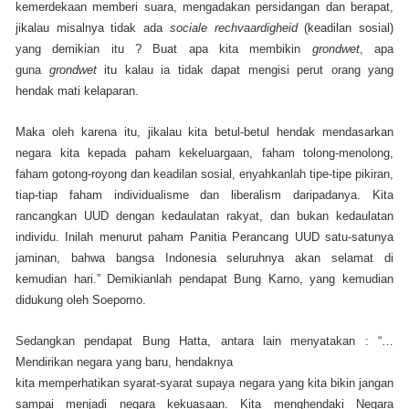
kemerdekaan memberi suara, mengadakan persidangan dan berapat,
jikalau misalnya tidak ada
sociale rechvaardigheid
(keadilan sosial)
yang demikian itu ? Buat apa kita membikin
grondwet
, apa
guna
grondwet
itu kalau ia tidak dapat mengisi perut orang yang
hendak mati kelaparan.
Maka oleh karena itu, jikalau kita betul-betul hendak mendasarkan
negara kita kepada paham kekeluargaan, faham tolong-menolong,
faham gotong-royong dan keadilan sosial, enyahkanlah tipe-tipe pikiran,
tiap-tiap faham individualisme dan liberalism daripadanya. Kita
rancangkan UUD dengan kedaulatan rakyat, dan bukan kedaulatan
individu. Inilah menurut paham Panitia Perancang UUD satu-satunya
jaminan, bahwa bangsa Indonesia seluruhnya akan selamat di
kemudian hari.” Demikianlah pendapat Bung Karno, yang kemudian
didukung oleh Soepomo.
Sedangkan pendapat Bung Hatta, antara lain menyatakan : “…
Mendirikan negara yang baru, hendaknya
kita memperhatikan syarat-syarat supaya negara yang kita bikin jangan
sampai menjadi negara kekuasaan. Kita menghendaki Negara