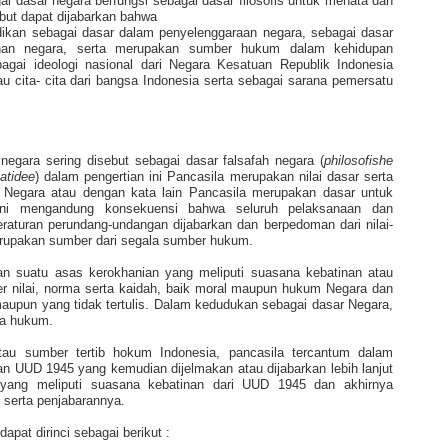
ai dasar negara berfungsi sebagai dasar filosofis untuk menata dan
but dapat dijabarkan bahwa
adikan sebagai dasar dalam penyelenggaraan negara, sebagai dasar
han negara, serta merupakan sumber hukum dalam kehidupan
gai ideologi nasional dari Negara Kesatuan Republik Indonesia
au cita- cita dari bangsa Indonesia serta sebagai sarana pemersatu
egara sering disebut sebagai dasar falsafah negara (
philosofishe
atidee
) dalam pengertian ini Pancasila merupakan nilai dasar serta
 Negara atau dengan kata lain Pancasila merupakan dasar untuk
ini mengandung konsekuensi bahwa seluruh pelaksanaan dan
raturan perundang-undangan dijabarkan dan berpedoman dari nilai-
erupakan sumber dari segala sumber hukum.
n suatu asas kerokhanian yang meliputi suasana kebatinan atau
r nilai, norma serta kaidah, baik moral maupun hukum Negara dan
aupun yang tidak tertulis. Dalam kedudukan sebagai dasar Negara,
ra hukum.
u sumber tertib hokum Indonesia, pancasila tercantum dalam
an UUD 1945 yang kemudian dijelmakan atau dijabarkan lebih lanjut
yang meliputi suasana kebatinan dari UUD 1945 dan akhirnya
 serta penjabarannya.
pat dirinci sebagai berikut :