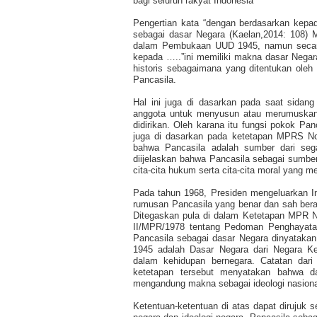
bagi seluruh rakyat Indonesia”
Pengertian kata “dengan berdasarkan kep
sebagai dasar Negara (Kaelan,2014: 108) M
dalam Pembukaan UUD 1945, namun secara 
kepada …..”ini memiliki makna dasar Negara 
historis sebagaimana yang ditentukan oleh
Pancasila.
Hal ini juga di dasarkan pada saat sida
anggota untuk menyusun atau merumuskan 
didirikan. Oleh karana itu fungsi pokok Pan
juga di dasarkan pada ketetapan MPRS No
bahwa Pancasila adalah sumber dari seg
diijelaskan bahwa Pancasila sebagai sumbe
cita-cita hukum serta cita-cita moral yang m
Pada tahun 1968, Presiden mengeluarkan I
rumusan Pancasila yang benar dan sah berar
Ditegaskan pula di dalam Ketetapan MPR 
II/MPR/1978 tentang Pedoman Penghayata
Pancasila sebagai dasar Negara dinyatak
1945 adalah Dasar Negara dari Negara Ke
dalam kehidupan bernegara. Catatan dari 
ketetapan tersebut menyatakan bahwa d
mengandung makna sebagai ideologi nasional 
Ketentuan-ketentuan di atas dapat dirujuk