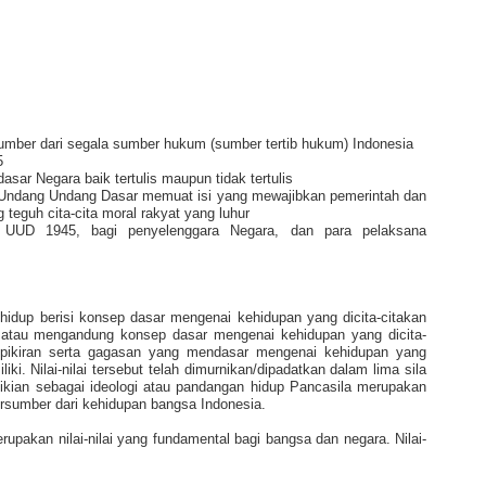
umber dari segala sumber hukum (sumber tertib hukum) Indonesia
5
sar Negara baik tertulis maupun tidak tertulis
ndang Undang Dasar memuat isi yang mewajibkan pemerintah dan
teguh cita-cita moral rakyat yang luhur
UUD 1945, bagi penyelenggara Negara, dan para pelaksana
hidup berisi konsep dasar mengenai kehidupan yang dicita-citakan
i atau mengandung konsep dasar mengenai kehidupan yang dicita-
 pikiran serta gagasan yang mendasar mengenai kehidupan yang
iki. Nilai-nilai tersebut telah dimurnikan/dipadatkan dalam lima sila
mikian sebagai ideologi atau pandangan hidup Pancasila merupakan
n bersumber dari kehidupan bangsa Indonesia.
erupakan nilai-nilai yang fundamental bagi bangsa dan negara. Nilai-