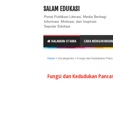
ABOUT
CONTACT US
PRIVACY POLICY
DISC
SALAM EDUKASI
Portal Publikasi Literasi, Media Berbagi
Informasi, Motivasi, dan Inspirasi
Seputar Edukasi.
HALAMAN UTAMA
CARA MENGIRIMKAN 
Home
»
Uncategories
»
Fungsi dan Kedudukan Panca
Fungsi dan Kedudukan Pancas