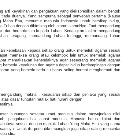
 arti keyakinan dan pengakuan yang diekspresikan dalam bentuk
l tiada duanya. Yang sempurna sebagai penyebab pertama (Kausa
ng Maha Esa, menuntut manusia Indonesia untuk bersikap hidup,
ada Tuhan dengan dibimbing oleh ajaran-ajaranNya. Taat mengandung
kan dan hormat/cinta kepada Tuhan. Sedangkan taklim mengandung
an teragung, memandang Tuhan tertinggi, memandang Tuhan
an kebebasan kepada setiap orang untuk memeluk agama sesuai
dapat memaksa orang atau kelompok lain untuk memeluk agama
k dapat memaksakan kehendaknya agar seseorang memeluk agama
ng berbeda keyakinan dan agama dapat hidup berdampingan dengan
gama yang berbeda-beda itu harus saling hormat-menghormati dan
 mengandung makna : kesadaran sikap dan perilaku yang sesuai
 atas dasar tuntutan mutlak hati nurani dengan
stinya.
 dasar hubungan sesama umat manusia dalam mewujudkan nilai
lah, pengakuan hak asasi manusia. Manusia harus diakui dan
artabatnya sesuai dengan mahluk Tuhan Yang Maha Esa yang sama
asinya. Untuk itu perlu dikembangkan juga sikap saling mencintai
pa slira.