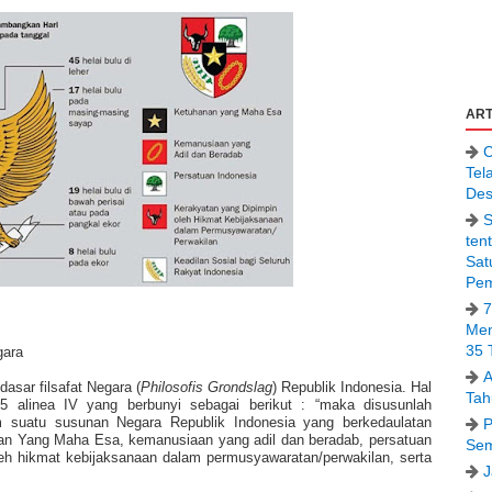
ART
C
Tel
Des
S
ten
Sat
Pem
7
Men
35 
gara
A
asar filsafat Negara (
Philosofis Grondslag
) Republik Indonesia. Hal
Tah
 alinea IV yang berbunyi sebagai berikut : “maka disusunlah
 suatu susunan Negara Republik Indonesia yang berkedaulatan
P
an Yang Maha Esa, kemanusiaan yang adil dan beradab, persatuan
Sem
leh hikmat kebijaksanaan dalam permusyawaratan/perwakilan, serta
J