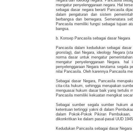
negara dan ideologi negara. Pancasila sebag
mengatur penyelenggaraan negara. Hal terse
sebagai dasar negara berarti Pancasila dij
dalam pengaturan dan sistem pemerinta
berbangsa dan bernegara. Semenatara seba
Pancasila memiliki fungsi sebagai tujuan at
bangsa.
b. Konsep Pancasila sebagai dasar Negara
Pancasila dalam kedudukan sebagai dasar n
gronslag
), dari Negara, ideology Negara (
sta
norma dasar untuk mengatur pemerintahan
mengatur penyelenggaraan Negara. hal 
penyelenggaraan Negara terutama segala pe
nilai Pancasila. Oleh karennya Pancasila m
Sebagai dasar Negara, Pancasila merupaka
cita-cita hukum, sehingga merupakan sumbe
menguasai hukum dasar baik yang tertulis m
Pancasila memiliki kekuatan mengikat seca
Sebagai sumber segala sumber hukum ata
ketentuan tertinggi yakni di dalam Pembuka
dalam Pokok-Pokok Pikiran Pembukaan, 
dikonkritkan ke dalam pasal-pasal UUD 1945
Kedudukan Pancasila sebagai dasar Negara da