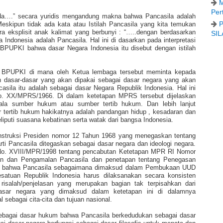
M
Per
ada….” secara yuridis mengandung makna bahwa Pancasila adalah
P
eskipun tidak ada kata atau Istilah Pancasila yang kita temukan
eksplisit anak kalimat yang berbunyi : “…..dengan berdasarkan
SIL
Indonesia adalah Pancasila. Hal ini di dasarkan pada interpretasi
 BPUPKI bahwa dasar Negara Indonesia itu disebut dengan istilah
ng BPUPKI di mana oleh Ketua lembaga tersebut meminta kepada
dasar-dasar yang akan dipakai sebagai dasar negara yang akan
casila itu adalah sebagai dasar Negara Republik Indonesia. Hal ini
. XX/MPRS/1966. Di dalam ketetapan MPRS tersebut dijelaskan
ala sumber hukum atau sumber tertib hukum. Dan lebih lanjut
r tertib hukum hakikatnya adalah pandangan hidup , kesadaran dan
eliputi suasana kebatinan serta watak dari bangsa Indonesia.
nstruksi Presiden nomor 12 Tahun 1968 yang menegaskan tentang
ti Pancasila ditegaskan sebagai dasar negara dan ideologi negara.
No. XVIII/MPR/1998 tentang pencabutan Ketetapan MPR RI Nomor
n dan Pengamalan Pancasila dan penetapan tentang Penegasan
an bahwa Pancasila sebagaimana dimaksud dalam Pembukaan UUD
satuan Republik Indonesia harus dilaksanakan secara konsisten
risalah/penjelasan yang merupakan bagian tak terpisahkan dari
asar negara yang dimaksud dalam ketetapan ini di dalamnya
sebagai cita-cita dan tujuan nasional.
 sebagai dasar hukum bahwa Pancasila berkedudukan sebagai dasar