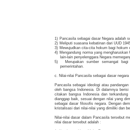
1)
Pancasila sebagai dasar Negara adalah s
2)
Meliputi suasana kebatinan dari UUD 194
3)
Mewujudkan cita-cita hokum bagi hokum da
4)
Mengandung norma yang mengharuskan U
lain-lain penyelenggara Negara memegang 
5)
Merupakan sumber semangat bagi 
pemerintahan.
c. Nilai-nilai Pancasila sebagai dasar negara
Pancasila sebagai ideologi atau pandangan 
oleh bangsa Indonesia. Di dalamnya beris
citakan bangsa Indonesia dan terkandung
dianggap baik, sesuai dengan nilai yang dimil
sebagai dasar filosofis negara. Dengan de
kristalisasi dari nilai-nilai yang dimiliki da
Nilai-nilai dasar dalam Pancasila tersebut m
nilai dasar tersebut adalah :