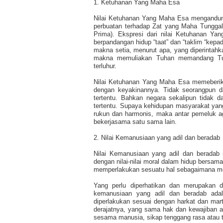
1. Ketuhanan Yang Maha Esa
Nilai Ketuhanan Yang Maha Esa mengandung
perbuatan terhadap Zat yang Maha Tungga
Prima). Ekspresi dari nilai Ketuhanan Ya
berpandangan hidup “taat” dan “taklim “kep
makna setia, menurut apa, yang diperintah
makna memuliakan Tuhan memandang Tuh
terluhur.
Nilai Ketuhanan Yang Maha Esa memeberik
dengan keyakinannya. Tidak seorangpun 
tertentu. Bahkan negara sekalipun tida
tertentu. Supaya kehidupan masyarakat ya
rukun dan harmonis, maka antar pemeluk a
bekerjasama satu sama lain.
2. Nilai Kemanusiaan yang adil dan beradab
Nilai Kemanusiaan yang adil dan beradab
dengan nilai-nilai moral dalam hidup bersama
memperlakukan sesuatu hal sebagaimana me
Yang perlu diperhatikan dan merupakan
kemanusiaan yang adil dan beradab ada
diperlakukan sesuai dengan harkat dan m
derajatnya, yang sama hak dan kewajiban as
sesama manusia, sikap tenggang rasa atau te