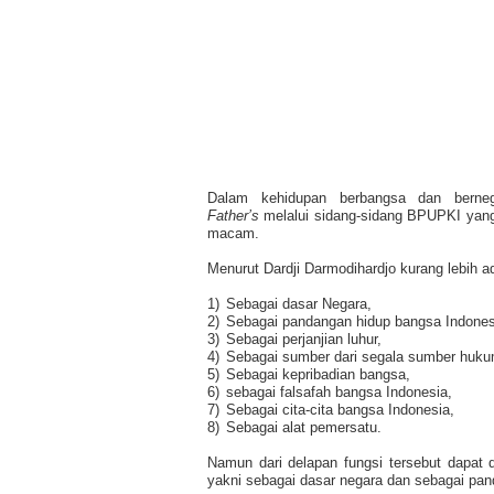
Dalam kehidupan berbangsa dan berne
Father’s
melalui sidang-sidang BPUPKI yan
macam.
Menurut Dardji Darmodihardjo kurang lebih ada
1)
Sebagai dasar Negara,
2)
Sebagai pandangan hidup bangsa Indones
3)
Sebagai perjanjian luhur,
4)
Sebagai sumber dari segala sumber huku
5)
Sebagai kepribadian bangsa,
6)
sebagai falsafah bangsa Indonesia,
7)
Sebagai cita-cita bangsa Indonesia,
8)
Sebagai alat pemersatu.
Namun dari delapan fungsi tersebut dapat 
yakni sebagai dasar negara dan sebagai pa