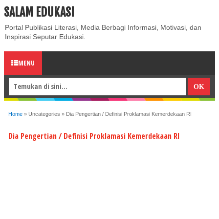
SALAM EDUKASI
ABOUT
CONTACT US
PRIVACY POLICY
DISCLAIMER
Portal Publikasi Literasi, Media Berbagi Informasi, Motivasi, dan
Inspirasi Seputar Edukasi.
MENU
Home
»
Uncategories
»
Dia Pengertian / Definisi Proklamasi Kemerdekaan RI
Dia Pengertian / Definisi Proklamasi Kemerdekaan RI