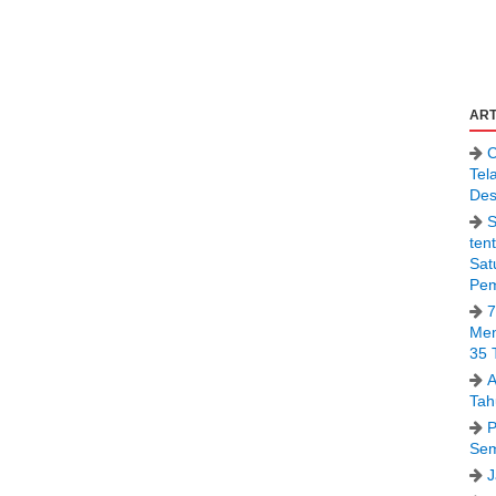
ART
C
Tel
Des
S
ten
Sat
Pem
7
Men
35 
A
Tah
P
Sem
J