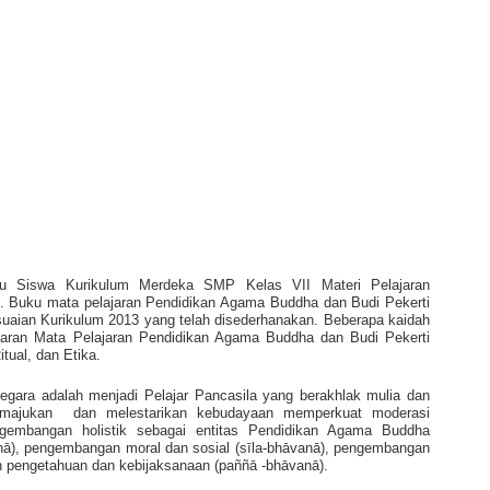
ku Siswa Kurikulum Merdeka SMP Kelas VII Materi Pelajaran
. Buku mata pelajaran Pendidikan Agama Buddha dan Budi Pekerti
esuaian Kurikulum 2013 yang telah disederhanakan. Beberapa kaidah
jaran Mata Pelajaran Pendidikan Agama Buddha dan Budi Pekerti
itual, dan Etika.
 negara adalah menjadi Pelajar Pancasila yang berakhlak mulia dan
memajukan
dan melestarikan kebudayaan memperkuat moderasi
embangan holistik sebagai entitas Pendidikan Agama Buddha
ā), pengembangan moral dan sosial (sīla-bhāvanā), pengembangan
n pengetahuan dan kebijaksanaan (paññā -bhāvanā).