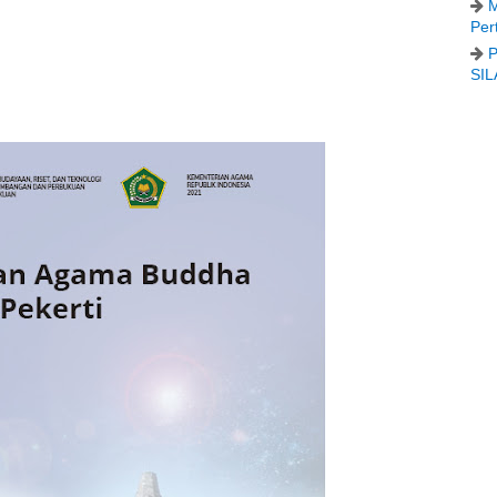
M
Per
P
SIL