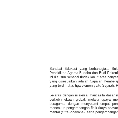
Sahabat Edukasi yang berbahagia... Bu
Pendidikan Agama Buddha dan Budi Pekerti
ini disusun sebagai tindak lanjut atas peny
yang disesuaikan adalah Capaian Pembela
yang terdiri atas tiga elemen yaitu Sejarah, R
Selaras dengan nilai-nilai Pancasila dasar
berkebhinekaan global, melalui upaya 
beragama, dengan menyelami empat peng
mencakup pengembangan fisik (kāya-bhāvan
mental (citta -bhāvanā), serta pengembanga