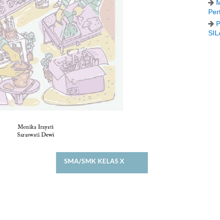
M
Per
P
SIL