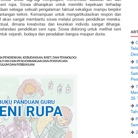
eni rupa. Siswa diharapkan untuk memiliki kepekaan terhadap
aan sebagai sebuah pengalaman faktual sekaligus mampu berpikir
antangan terkini. Kemampuan untuk mengartikulasikan respon dan
f akan sangat membantu siswa melalui proses pendidikan mereka.
ual, dimana kreativitas dan keunikan individu sangat dihargai.
elandasi pendidikan seni rupa. Siswa didorong untuk melihat seni
ART
ntuk sejarah, budaya dan peradaban bangsa maupun dunia.
C
Tel
Des
S
ten
Sat
Pem
7
Men
35 
A
Tah
P
Sem
J