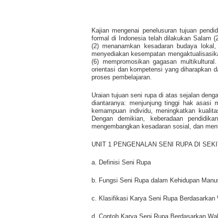
Kajian mengenai penelusuran tujuan pendi
formal di Indonesia telah dilakukan Salam
(2) menanamkan kesadaran budaya lokal,
menyediakan kesempatan mengaktualisasikan
(6) mempromosikan gagasan multikultural. 
orientasi dan kompetensi yang diharapkan 
proses pembelajaran.
Uraian tujuan seni rupa di atas sejalan den
diantaranya: menjunjung tinggi hak asasi
kemampuan individu, meningkatkan kualit
Dengan demikian, keberadaan pendidika
mengembangkan kesadaran sosial, dan ment
UNIT 1 PENGENALAN SENI RUPA DI SEKI
a. Definisi Seni Rupa
b. Fungsi Seni Rupa dalam Kehidupan Manu
c. Klasifikasi Karya Seni Rupa Berdasark
d. Contoh Karya Seni Rupa Berdasarkan W