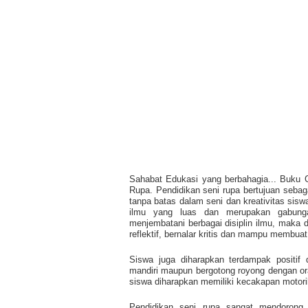
Sahabat Edukasi yang berbahagia... Buku
Rupa. Pendidikan seni rupa bertujuan seba
tanpa batas dalam seni dan kreativitas siswa
ilmu yang luas dan merupakan gabungan
menjembatani berbagai disiplin ilmu, maka 
reflektif, bernalar kritis dan mampu membu
Siswa juga diharapkan terdampak positif 
mandiri maupun bergotong royong dengan orang
siswa diharapkan memiliki kecakapan motori
Pendidikan seni rupa sangat mendorong s