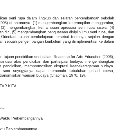
dikan seni rupa dalam lingkup dan sejarah perkembangan sekolah
 (2003) di antaranya: (1) mengembangkan keterampilan menggambar,
 (3) mengembangkan kemampuan apresiasi seni rupa siswa, (4)
 diri, (5) mengembangkan penguasaan disiplin ilmu seni rupa, dan
Orientasi tujuan pembelajaran tersebut tentunya sejalan dengan
dari sebuah pengembangan kurikulum yang diimplementasi ke dalam
gan tujuan pendidikan seni dalam Roadmap for Arts Education (2006),
 manusia atas pendidikan dan partisipasi budaya, mengembangkan
as pendidikan, mempromosikan ekspresi keanekaragaman budaya.
n seni seyogyanya dapat memenuhi kebutuhan pribadi siswa,
ransmisikan warisan budaya (Chapman, 1978: 19).
TAR KITA
sia
an Waktu Perkembangannya
aktu Perkembangannya