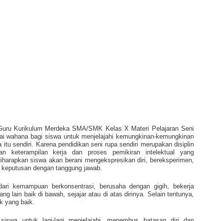
 Guru Kurikulum Merdeka SMA/SMK Kelas X Materi Pelajaran Seni
gai wahana bagi siswa untuk menjelajahi kemungkinan-kemungkinan
 itu sendiri. Karena pendidikan seni rupa sendiri merupakan disiplin
 keterampilan kerja dan proses pemikiran intelektual yang
diharapkan siswa akan berani mengekspresikan diri, bereksperimen,
at keputusan dengan tanggung jawab.
dari kemampuan berkonsentrasi, berusaha dengan gigih, bekerja
 lain baik di bawah, sejajar atau di atas dirinya. Selain tentunya,
k yang baik.
iswa untuk lagi-lagi menjelajahi, menembus batasan diri dan