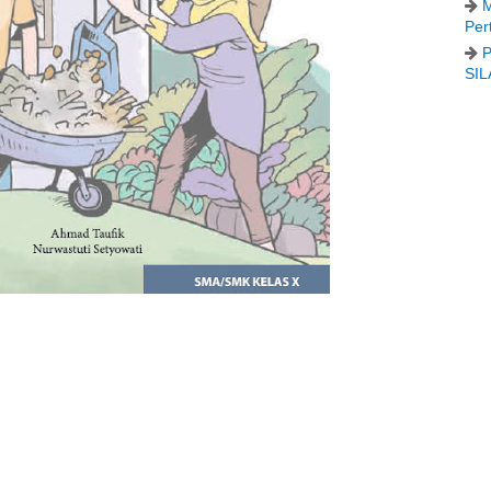
M
Per
P
SIL