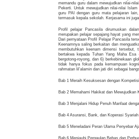
memandu guru dalam mewujudkan nilai-nilai
Pekerti. Untuk mewujudkan nilai-nilai Isla
guru PAI dengan guru mata pelajaran lain
termasuk kepala sekolah. Kerjasama ini juga
Profil pelajar Pancasila dirumuskan dala
merupakan pelajar sepajang hayat yang memil
Dari pernyataan Profil Pelajar Pancasila te
Keenamnya saling berkaitan dan menguatkan
membutuhkan keenam dimensi tersebut, ti
bertakwa kepada Tuhan Yang Maha Esa dan b
bergotong-royong, dan 6) berkebinekaan glo
tidak hanya fokus pada kemampuan kognitif
rahmatan lil’alamin dan jati diri sebagai ban
Bab 1 Meraih Kesuksesan dengan Kompetisi
Bab 2 Memahami Hakikat dan Mewujudkan K
Bab 3 Menjalani Hidup Penuh Manfaat denga
Bab 4 Asuransi, Bank, dan Koperasi Syaria
Bab 5 Meneladani Peran Ulama Penyebar Aja
Bab 6 Menjauhi Pergaulan Bebas dan Perbua