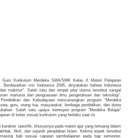
ku Guru Kurikulum Merdeka SMA/SMK Kelas X Materi Pelajaran
. Berdasarkan visi Indonesia 2045, dinyatakan bahwa Indonesia
 dan makmur”. Salah satu dari empat pilar utama tersebut sangat
gunan manusia dan penguasaan ilmu pengetahuan dan teknologi”.
n Pendidikan dan Kebudayaan mencanangkan program “Merdeka
iswa, guru, orang tua, masyarakat, lembaga pendidikan, dan dunia
ubahan. Salah satu upaya merespon program “Merdeka Belajar”
aran di kelas sesuai kurikulum yang berlaku saat ini.
i karakter spesifik, khususnya pada materi ajar yang tertuang dalam
akhlak, fikih, dan sejarah peradaban Islam. Kelima aspek tersebut
-masing bab sesuai capaian pembelajaran pada tiap semester.