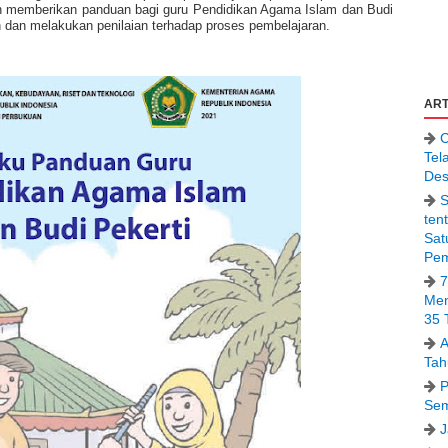
n memberikan panduan bagi guru Pendidikan Agama Islam dan Budi
dan melakukan penilaian terhadap proses pembelajaran.
ART
C
Tel
Des
S
ten
Sat
Pem
7
Men
35 
A
Tah
P
Sem
J