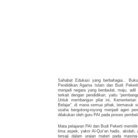
Sahabat Edukasi yang berbahagia... Bu
Pendidikan Agama Islam dan Budi Pekerti
menjadi negara yang berdaulat, maju, adil
terkait dengan pendidikan, yaitu “pemban
Untuk membangun pilar ini, Kementeria
Belajar”, di mana semua pihak, termasuk s
usaha bergotong-royong menjadi agen per
dilakukan oleh guru PAI pada proses pembelaj
Mata pelajaran PAI dan Budi Pekerti memilik
lima aspek, yakni Al-Qur’an hadis, akidah, 
tersaji dalam uraian materi pada masing