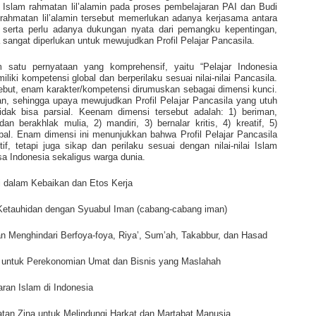
 Islam rahmatan lil’alamin pada proses pembelajaran PAI dan Budi
m rahmatan lil’alamin tersebut memerlukan adanya kerjasama antara
, serta perlu adanya dukungan nyata dari pemangku kepentingan,
 sangat diperlukan untuk mewujudkan Profil Pelajar Pancasila.
m satu pernyataan yang komprehensif, yaitu “Pelajar Indonesia
iki kompetensi global dan berperilaku sesuai nilai-nilai Pancasila.
rsebut, enam karakter/kompetensi dirumuskan sebagai dimensi kunci.
, sehingga upaya mewujudkan Profil Pelajar Pancasila yang utuh
dak bisa parsial. Keenam dimensi tersebut adalah: 1) beriman,
erakhlak mulia, 2) mandiri, 3) bernalar kritis, 4) kreatif, 5)
bal. Enam dimensi ini menunjukkan bahwa Profil Pelajar Pancasila
, tetapi juga sikap dan perilaku sesuai dengan nilai-nilai Islam
gsa Indonesia sekaligus warga dunia.
 dalam Kebaikan dan Etos Kerja
etauhidan dengan Syuabul Iman (cabang-cabang iman)
n Menghindari Berfoya-foya, Riya’, Sum’ah, Takabbur, dan Hasad
h untuk Perekonomian Umat dan Bisnis yang Maslahah
ran Islam di Indonesia
tan Zina untuk Melindungi Harkat dan Martabat Manusia