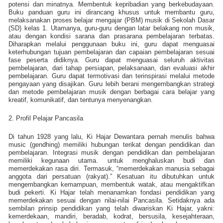
potensi dan minatnya. Membentuk kepribadian yang berkebudayaan.
Buku panduan guru ini dirancang khusus untuk membantu guru,
melaksanakan proses belajar mengajar (PBM) musik di Sekolah Dasar
(SD) kelas 1. Utamanya, guru-guru dengan latar belakang non musik,
atau dengan kondisi sarana dan prasarana pembelajaran terbatas.
Diharapkan melalui penggunaan buku ini, guru dapat menguasai
keterhubungan tujuan pembelajaran dan capaian pembelajaran sesuai
fase peserta didiknya. Guru dapat menguasai seluruh aktivitas
pembelajaran, dari tahap persiapan, pelaksanaan, dan evaluasi akhir
pembelajaran. Guru dapat termotivasi dan terinspirasi melalui metode
pengayaan yang disajikan. Guru lebih berani mengembangkan strategi
dan metode pembelajaran musik dengan berbagai cara belajar yang
kreatif, komunikatif, dan tentunya menyenangkan.
2. Profil Pelajar Pancasila
Di tahun 1928 yang lalu, Ki Hajar Dewantara pernah menulis bahwa
music (gendhing) memiliki hubungan terikat dengan pendidikan dan
pembelajaran. Integrasi musik dengan pendidikan dan pembelajaran
memiliki kegunaan utama. untuk menghaluskan budi dan
memerdekakan rasa diri. Termasuk, “memerdekakan manusia sebagai
anggota dari persatuan (rakyat).” Kesatuan itu dibutuhkan untuk
mengembangkan kemampuan, membentuk watak, atau mengaktifkan
budi pekerti. Ki Hajar telah menanamkan fondasi pendidikan yang
memerdekakan sesuai dengan nilai-nilai Pancasila. Setidaknya ada
sembilan prinsip pendidikan yang telah diwariskan Ki Hajar, yakni:
kemerdekaan, mandiri, beradab, kodrat, bersusila, kesejahteraan,