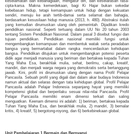
keselamatan dan kebahagiaan, mengatur diri, dan keselarasan rasa-
cipta-karsa. Makna kemerdekaan, bagi Ki Hajar bukan sekedar
kebebasan hidup, tetapi kemampuan untuk hidup dengan kekuatan
sendiri, menuju ke arah tertib-damai serta selamat dan bahagia,
berdasarkan kesusilaan hidup manusia (2013, h. 480). Abstraksi itulah
yang kemudian dirumuskan ulang oleh pemerintah. Dijadikan kredo
pendidikan nasional. Seperti tertuang dalam UU No 20 tahun 2003
tentang Sistem Pendidikan Nasional. Dalam pasal 3 disebut fungsi dan
tujuan pendidikan. Pendidikan nasional memiliki fungsi untuk
mengembangkan kemampuan dan membentuk watak serta peradaban
bangsa yang bermartabat dalam rangka mencerdaskan kehidupan
bangsa. Pendidikan ditujukan untuk mengembangkan potensi peserta
didik agar menjadi manusia yang beriman dan bertakwa kepada Tuhan
Yang Maha Esa, berakhlak mulia, sehat, berilmu, cakap, kreatif,
mandiri, dan menjadi warga negara yang demokratis serta bertanggung
jawab. Kini, profil ini dirumuskan ulang dengan nama Profil Pelajar
Pancasila. Sebuah profil yang digali dari dalam akar budaya Indonesia
namun aktual dan selaras dengan tata kehidupan global. Profil Pelajar
Pancasila adalah Pelajar Indonesia sepanjang hayat yang memiliki
kompetensi global dan berperilaku sesuai nilai-nilai Pancasila. Profil
Pelajar Pancasila memiliki enam dimensi terkait dan saling
menguatkan. Keenam dimensi ini adalah: 1) beriman, bertakwa kepada
Tuhan Yang Maha Esa, dan berakhlak mulia, 2) mandiri, 3) bernalar
kritis, 4) kreatif, 5) bergotong-royong, dan 6) berkebinekaan global.
Unit Pembelajaran 1 Bermain dan Bernyanyi