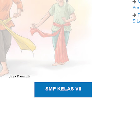
M
Per
P
SIL