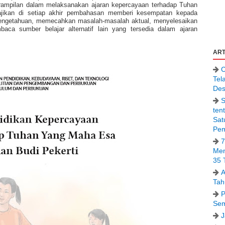
rampilan dalam melaksanakan ajaran kepercayaan terhadap Tuhan
ajikan di setiap akhir pembahasan memberi kesempatan kepada
pengetahuan, memecahkan masalah-masalah aktual, menyelesaikan
ca sumber belajar alternatif lain yang tersedia dalam ajaran
ART
C
Tel
Des
S
ten
Sat
Pem
7
Men
35 
A
Tah
P
Sem
J