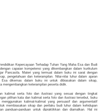
 Pendidikan Kepercayaan Terhadap Tuhan Yang Maha Esa dan Budi
ai dengan capaian kompetensi yang dikembangkan dalam kurikulum
ajar Pancasila. Materi yang termuat dalam buku ini sarat dengan
p, pengetahuan dan keterampilan. Nilai-nilai luhur dalam ajaran
Esa dikemas dalam buku ini untuk dibiasakan dalam sikap,
a mengembangkan keterampilan peserta didik.
an kalimat serta foto dan ilustrasi yang sesuai dengan tingkat
an pilihan kata dan kalimat serta foto dan ilustrasi tersebut, buku
 menggunakan kalimat-kalimat yang persuasif dan argumentatif
ntuk membiasakan sikap dan perilaku budi luhur dalam kehidupan
ngan panduan-panduan untuk dipraktikkan dan diamalkan. Hal ini