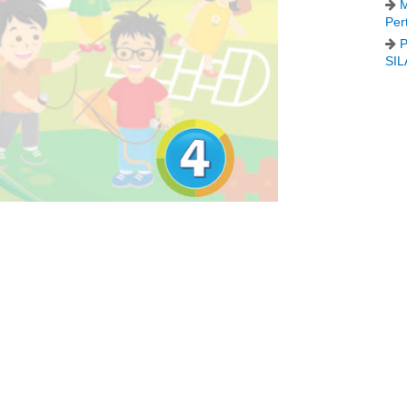
M
Per
P
SIL