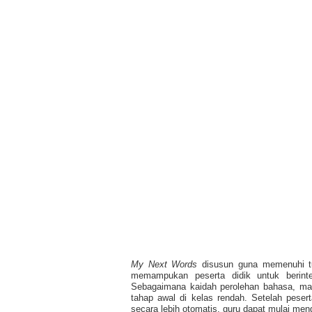
My Next Words
disusun guna memenuhi tuj
memampukan peserta didik untuk berint
Sebagaimana kaidah perolehan bahasa, m
tahap awal di kelas rendah. Setelah peser
secara lebih otomatis, guru dapat mulai meng