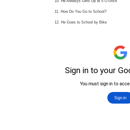
10. He Alwasys Gets Up at 5 O’clock
11. How Do You Go to School?
12. He Goes to School by Bike