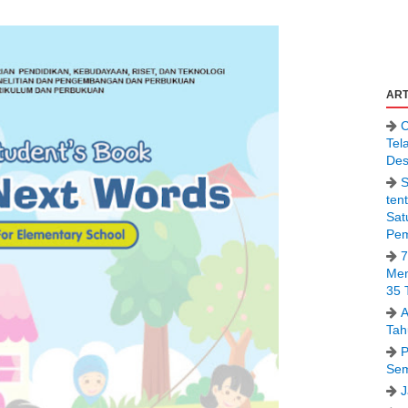
ART
C
Tel
Des
S
ten
Sat
Pem
7
Men
35 
A
Tah
P
Sem
J