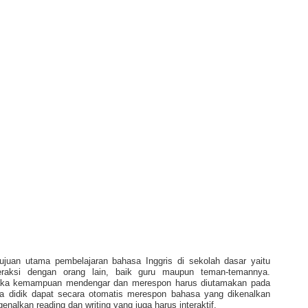
uan utama pembelajaran bahasa Inggris di sekolah dasar yaitu
eraksi dengan orang lain, baik guru maupun teman-temannya.
aka kemampuan mendengar dan merespon harus diutamakan pada
ta didik dapat secara otomatis merespon bahasa yang dikenalkan
enalkan reading dan writing yang juga harus interaktif.