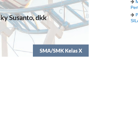
M
Per
P
SIL