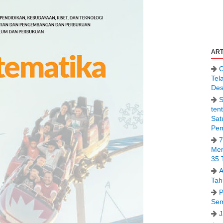
ART
C
Tel
Des
S
ten
Sat
Pem
7
Men
35 
A
Tah
P
Sem
J