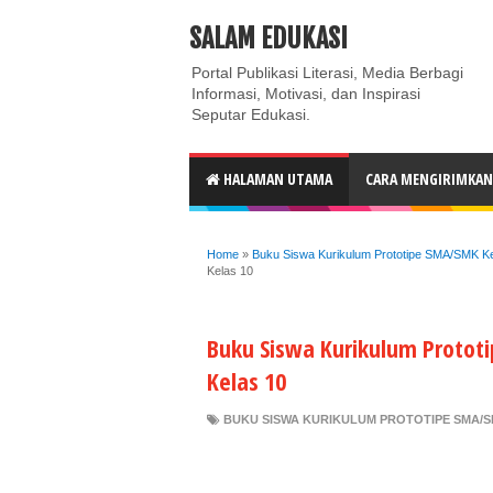
ABOUT
CONTACT US
PRIVACY POLICY
DISC
SALAM EDUKASI
Portal Publikasi Literasi, Media Berbagi
Informasi, Motivasi, dan Inspirasi
Seputar Edukasi.
HALAMAN UTAMA
CARA MENGIRIMKAN 
Home
»
Buku Siswa Kurikulum Prototipe SMA/SMK Ke
Kelas 10
Buku Siswa Kurikulum Protot
Kelas 10
BUKU SISWA KURIKULUM PROTOTIPE SMA/S