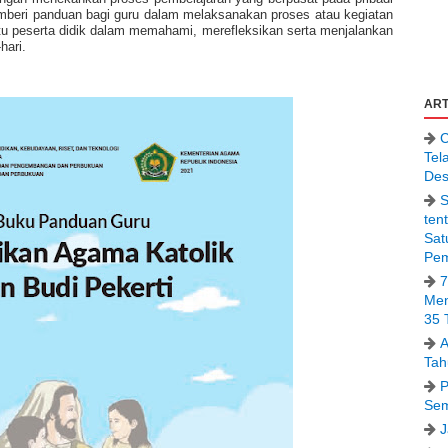
emberi panduan bagi guru dalam melaksanakan proses atau kegiatan
u peserta didik dalam memahami, merefleksikan serta menjalankan
hari.
ART
C
Tel
Des
S
ten
Sat
Pem
7
Men
35 
A
Tah
P
Sem
J