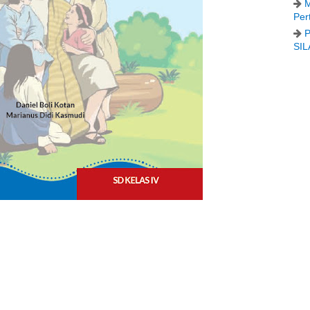
M
Per
P
SIL