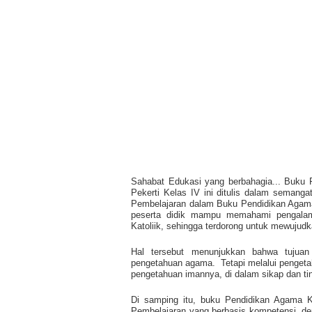
Sahabat Edukasi yang berbahagia... Buku 
Pekerti Kelas IV ini ditulis dalam semang
Pembelajaran dalam Buku Pendidikan Agama 
peserta didik mampu memahami pengalam
Katoliik, sehingga terdorong untuk mewujud
Hal tersebut menunjukkan bahwa tujuan
pengetahuan agama.
Tetapi melalui pengeta
pengetahuan imannya, di dalam sikap dan tind
Di samping itu, buku Pendidikan Agama K
Pembelajaran yang berbasis kompetensi, de