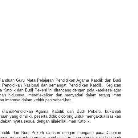
Panduan Guru Mata Pelajaran Pendidikan Agama Katolik dan Budi
at Pendidikan Nasional dan semangat Pendidikan Katolik. Kegiatan
Katolik dan Budi Pekerti ini dirancang dengan pola katekese agar
an hidupnya, merefleksikan dan menyadari dalam terang iman
kan imannya dalam kehidupan sehari-hari.
 utamaPendidikan Agama Katolik dan Budi Pekerti, bukanlah
huan yang dimiliki, peserta didik didorong untuk mengaktualisasikan
akan nyata sesuai dengan nilai-nilai iman Katolik.
atolik dan Budi Pekerti disusun dengan mengacu pada Capaian
ngan menekankan proses pembelajaran yang berpusat pada pribadi