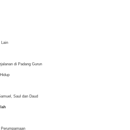
 Lain
jalanan di Padang Gurun
 Hidup
 Samuel, Saul dan Daud
llah
ui Perumpamaan