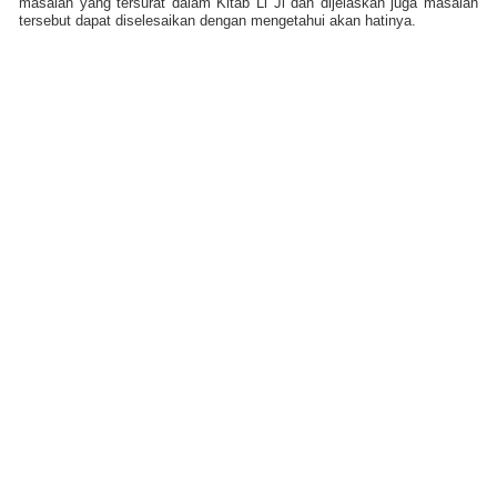
masalah yang tersurat dalam Kitab Li Ji dan dijelaskan juga masalah
tersebut dapat diselesaikan dengan mengetahui akan hatinya.