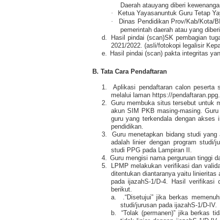
Daerah atauyang diberi kewenanga
·
Ketua Yayasanuntuk Guru Tetap Ya
·
Dinas Pendidikan Prov/Kab/Kota/B
pemerintah daerah atau yang diber
d.
Hasil pindai (scan)SK pembagian tuga
2021/2022. (asli/fotokopi legalisir Kep
e.
Hasil pindai (scan) pakta integritas ya
B. Tata Cara Pendaftaran
1.
Aplikasi pendaftaran calon peserta
melalui laman https://pendaftaran.p
2.
Guru membuka situs tersebut untuk 
akun SIM PKB masing-masing. Guru m
guru yang terkendala dengan akses in
pendidikan.
3.
Guru menetapkan bidang studi yang 
adalah linier dengan program studi/ju
studi PPG pada Lampiran II.
4.
Guru mengisi nama perguruan tinggi da
5.
LPMP melakukan verifikasi dan valida
ditentukan diantaranya yaitu linierita
pada ijazahS-1/D-4. Hasil verifikasi
berikut.
a.
.“Disetujui” jika berkas memenuh
studi/jurusan pada ijazahS-1/D-IV.
b.
“Tolak (permanen)” jika berkas t