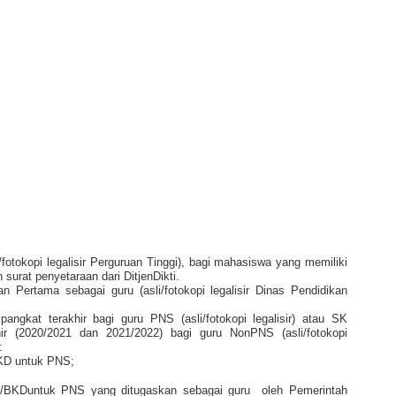
i/fotokopi legalisir Perguruan Tinggi), bagi mahasiswa yang memiliki
 surat penyetaraan dari DitjenDikti.
n Pertama sebagai guru (asli/fotokopi legalisir Dinas Pendidikan
angkat terakhir bagi guru PNS (asli/fotokopi legalisir) atau SK
ir (2020/2021 dan 2021/2022) bagi guru NonPNS (asli/fotokopi
:
KD untuk PNS;
ta/BKDuntuk PNS yang ditugaskan sebagai guru
oleh Pemerintah