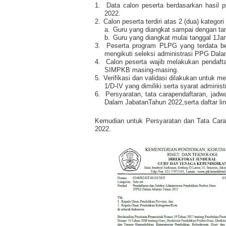
1.
Data calon peserta berdasarkan hasil 
2022.
2.
Calon peserta terdiri atas 2 (dua) kategori 
a.
Guru yang diangkat sampai dengan ta
b.
Guru yang diangkat mulai tanggal 1Ja
3.
Peserta program PLPG yang terdata b
mengikuti seleksi administrasi PPG Dal
4.
Calon peserta wajib melakukan pendaft
SIMPKB masing-masing.
5.
Verifikasi dan validasi dilakukan untuk me
1/D-IV yang dimiliki serta syarat administ
6.
Persyaratan, tata carapendaftaran, jadw
Dalam JabatanTahun 2022,serta daftar lini
Kemudian untuk Persyaratan dan Tata Cara
2022.