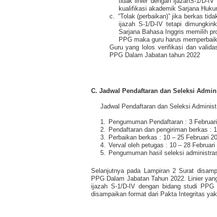
tidak linier dengan ijazahS-1/D-I
kualifikasi akademik Sarjana Huku
c.
“Tolak (perbaikan)” jika berkas tid
ijazah S-1/D-IV tetapi dimungkin
Sarjana Bahasa Inggris memilih pr
PPG maka guru harus memperbaiki 
Guru yang lolos verifikasi dan valida
PPG Dalam Jabatan tahun 2022
C. Jadwal Pendaftaran dan Seleksi Admini
Jadwal Pendaftaran dan Seleksi Adminis
1.
Pengumuman Pendaftaran : 3 Februari
2.
Pendaftaran dan pengiriman berkas : 1
3.
Perbaikan berkas : 10 – 25 Februari 2
4.
Verval oleh petugas : 10 – 28 Februari
5.
Pengumuman hasil seleksi administras
Selanjutnya pada Lampiran 2 Surat disampa
PPG Dalam Jabatan Tahun 2022. Linier yang
ijazah S-1/D-IV dengan bidang studi PPG
disampaikan format dari Pakta Integritas yak