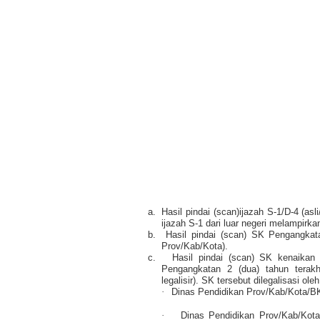
a.
Hasil pindai (scan)ijazah S-1/D-4 (asl
ijazah S-1 dari luar negeri melampirkan
b.
Hasil pindai (scan) SK Pengangkata
Prov/Kab/Kota).
c.
Hasil pindai (scan) SK kenaikan p
Pengangkatan 2 (dua) tahun terakh
legalisir). SK tersebut dilegalisasi oleh
·
Dinas Pendidikan Prov/Kab/Kota/B
·
Dinas Pendidikan Prov/Kab/Ko