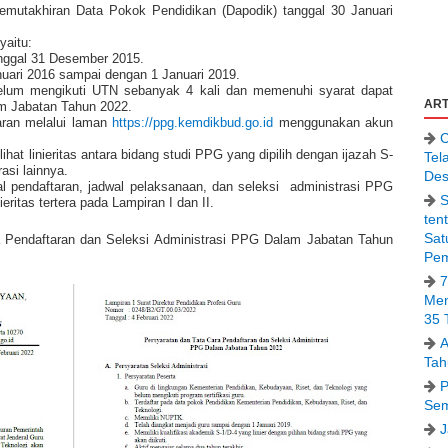
pemutakhiran Data Pokok Pendidikan (Dapodik) tanggal 30 Januari
yaitu:
nggal 31 Desember 2015.
nuari 2016 sampai dengan 1 Januari 2019.
elum mengikuti UTN sebanyak 4 kali dan memenuhi syarat dapat
ART
am Jabatan Tahun 2022.
aran melalui laman
https://ppg.kemdikbud.go.id
menggunakan akun
C
lihat linieritas antara bidang studi PPG yang dipilih dengan ijazah S-
Tel
rasi lainnya.
Des
al pendaftaran, jadwal pelaksanaan, dan seleksi
administrasi PPG
S
eritas tertera pada Lampiran I dan II.
ten
Sat
 Pendaftaran dan Seleksi Administrasi PPG Dalam Jabatan Tahun
Pem
7
Men
35 
A
Tah
P
Sem
J