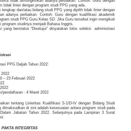
V serta tidak dimungkinkan adanya perbaikan. Contoh: Guru dengan
m tidak linier dengan program studi PPG yang ada.
ak lengkap dan/atau bidang studi PPG yang dipilih tidak linier dengan
kan adanya perbaikan. Contoh: Guru dengan kualifikasi akademik
ogram studi PPG Guru Kelas SD. Jika Guru tersebut ingin mengikuti
program studinya menjadi Bahasa Inggris.
si yang berstatus “Disetujui” dinyatakan lolos seleksi
administrasi
strasi
trasi PPG Daljab Tahun 2022:
 2022
0 – 23 Februari 2022
022
 2022
i/pendaftaran : 4 Maret 2022
ikan tentang Linieritas Kualifikasi S-1/D-IV dengan Bidang Studi
 dimaksudkan di sini adalah kesesuaian antara program studi pada
 Dalam Jabatan Tahun 2022. Selanjutnya pada Lampiran 3 Surat
ni:
PAKTA INTEGRITAS