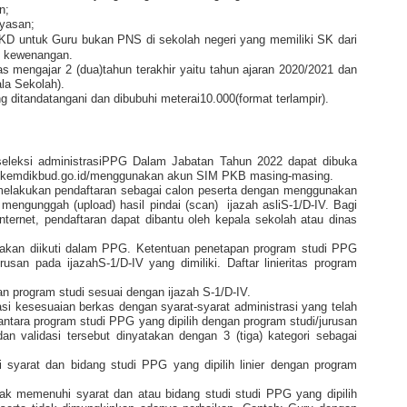
n;
yasan;
KD untuk Guru bukan PNS di sekolah negeri yang memiliki SK dari
i kewenangan.
s mengajar 2 (dua)tahun terakhir yaitu tahun ajaran 2020/2021 dan
ala Sekolah).
ng ditandatangani dan dibubuhi meterai10.000(format terlampir).
 seleksi administrasiPPG Dalam Jabatan Tahun 2022 dapat dibuka
pg.kemdikbud.go.id/menggunakan akun SIM PKB masing-masing.
melakukan pendaftaran sebagai calon peserta dengan menggunakan
engunggah (upload) hasil pindai (scan)
ijazah asliS-1/D-IV. Bagi
ternet, pendaftaran dapat dibantu oleh kepala sekolah atau dinas
akan diikuti dalam PPG. Ketentuan penetapan program studi PPG
rusan pada ijazahS-1/D-IV yang dimiliki. Daftar linieritas program
n program studi sesuai dengan ijazah S-1/D-IV.
si kesesuaian berkas dengan syarat-syarat administrasi yang telah
s antara program studi PPG yang dipilih dengan program studi/jurusan
 dan validasi tersebut dinyatakan dengan 3 (tiga) kategori sebagai
i syarat dan bidang studi PPG yang dipilih linier dengan program
idak memenuhi syarat dan atau bidang studi studi PPG yang dipilih