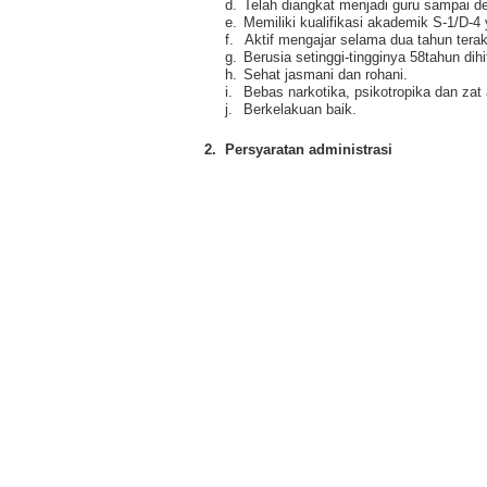
d.
Telah diangkat menjadi guru sampai d
e.
Memiliki kualifikasi akademik S-1/D-4 
f.
Aktif mengajar selama dua tahun terak
g.
Berusia setinggi-tingginya 58tahun d
h.
Sehat jasmani dan rohani.
i.
Bebas narkotika, psikotropika dan zat 
j.
Berkelakuan baik.
2.
Persyaratan administrasi