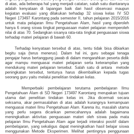
di atas, ada beberapa hal yang menjadi catatan, salah satu diantaranya
adalah kenyataan di lapangan baik dari hasil observasi maupun
kegiatan evaluasi yang dilakukan terhadap 32 siswa kelas IV SD
Negeri 173497 Karontang pada semester II, tahun pelajaran 2015/2016
untuk mata pelajaran Ilmu Pengetahuan Alam, hasil yang diperoleh
hanya 6 orang siswa tingkat penguasaan materi pelajaran memperoleh
nilai di atas 70. Sedangkan sisanya rata-rata tingkat penguasaan siswa
terhadap materi pelajaran di bawah 60.
Terhadap kenyataan tersebut di atas, tentu tidak bisa dibiarkan
begitu saja (terus menerus). Dalam hal ini, guru sebagai tenaga
pengajar harus bertanggung jawab di dalam mengarahkan peserta didik
agar mampu menguasai materi pelajaran serta keterampilan yang
mendukung materi pelajaran tersebut. Salah satu di antara
metode
peningkatan tersebut, tentunya harus dikembalikan kepada tugas
seorang guru yaitu melalui penelitian tindakan kelas.
Memperbaiki pembelajaran terutama pembelajaran Ilmu
Pengetahuan Alam di SD Negeri 173497 Karontang merupakan tujuan
utama dari penelitian tindakan kelas ini. Jika dicermati secara
seksama, akar permasalahan di atas adalah kurangnya kemampuan
menguasai materi Ilmu Pengetahuan Alam. Karena itu, masalah utama
yang perlu segera dicarikan pemecahannya adalah bagaimana
meningkatkan aktivitas penguasaan materi oleh siswa pada mata
pelajaran Ilmu Pengetahuan Alam agar terjadi interaksi positif dalam
pembelajaran, yang sekaligus dapat meningkatkan hasil belajar siswa
menggunakan Metode Eksperimen. Melihat pentingnya penggunaan