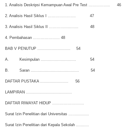
1. Analisis Deskripsi Kemampuan Awal Pre Test ……………..
46
2. Analisis Hasil Siklus I ………………….
47
3. Analisis Hasil Siklus II …………............
48
4. Pembahasan …………………
48
BAB V PENUTUP ............................
54
A.
Kesimpulan ..............................
54
B.
Saran .........................................
54
DAFTAR PUSTAKA ........................
56
LAMPIRAN .......................................
DAFTAR RIWAYAT HIDUP …………………….
Surat Izin Penelitian dari Universitas ……...........
Surat Izin Penelitian dari Kepala Sekolah ...........