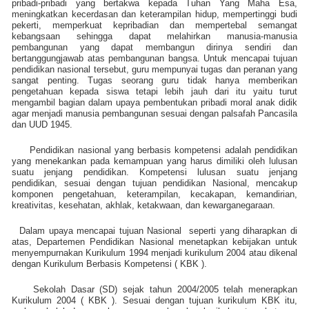
pribadi-pribadi yang bertakwa kepada Tuhan Yang Maha Esa,
meningkatkan kecerdasan dan keterampilan hidup, mempertinggi budi
pekerti, memperkuat kepribadian dan mempertebal semangat
kebangsaan sehingga dapat melahirkan manusia-manusia
pembangunan yang dapat membangun dirinya sendiri dan
bertanggungjawab atas pembangunan bangsa. Untuk mencapai tujuan
pendidikan nasional tersebut, guru mempunyai tugas dan peranan yang
sangat penting. Tugas seorang guru tidak hanya memberikan
pengetahuan kepada siswa tetapi lebih jauh dari itu yaitu turut
mengambil bagian dalam upaya pembentukan pribadi moral anak didik
agar menjadi manusia pembangunan sesuai dengan palsafah Pancasila
dan UUD 1945.
Pendidikan nasional yang berbasis kompetensi adalah pendidikan
yang menekankan pada kemampuan yang harus dimiliki oleh lulusan
suatu jenjang pendidikan. Kompetensi lulusan suatu jenjang
pendidikan, sesuai dengan tujuan pendidikan Nasional, mencakup
komponen pengetahuan, keterampilan, kecakapan, kemandirian,
kreativitas, kesehatan, akhlak, ketakwaan, dan kewarganegaraan.
Dalam upaya mencapai tujuan Nasional
seperti yang diharapkan di
atas, Departemen Pendidikan Nasional menetapkan kebijakan untuk
menyempurnakan Kurikulum 1994 menjadi kurikulum 2004 atau dikenal
dengan Kurikulum Berbasis Kompetensi ( KBK ).
Sekolah Dasar (SD) sejak tahun 2004/2005 telah menerapkan
Kurikulum 2004 ( KBK ). Sesuai dengan tujuan kurikulum KBK itu,