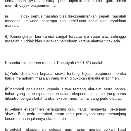
kematangan jiwa dan sikap perlu diperhitungkan oleh guru dalam
memilih obyek eksperimen itu.
(e)
Tidak semua masalah bisa dieksperimenkan, seperti masalah
mengenai kejiwaan, beberapa segi kehidupan social dan keyakinan
manusia.
(f) Kemungkinan lain karena sangat terbatasnya suatu alat, sehingga
masalah itu tidak bias diadakan percobaan karena alatnya tidak ada.
Prosedur eksperimen menurut Roestiyah (2001:81) adalah :
(a)Perlu dijelaskan kepada siswa tentang tujuan eksprimen,mereka
harus memahami masalah yang akan dibuktikan melalui eksprimen.
(b)Memberi penjelasan kepada siswa tentang alat-alat serta bahan-
bahan yang akan dipergunakan dalam eksperimen, hal-hal yang harus
dikontrol dengan ketat, urutan eksperimen, hal-hal yang perlu dicatat.
(c)Selama eksperimen berlangsung guru harus mengawasi pekerjaan
siswa. Bila perlu memberi saran atau pertanyaan yang menunjang
kesempurnaan jalannya eksperimen.
(d)Setelah eksperimen selesai guru harus mengumpulkan hasil