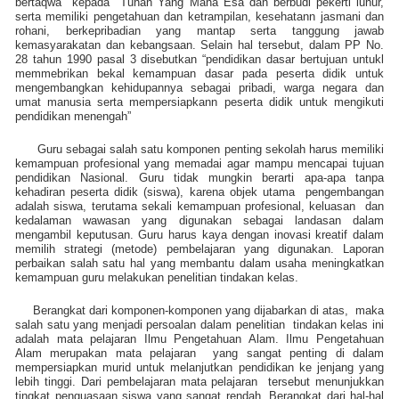
bertaqwa
kepada
Tuhan Yang Maha Esa dan berbudi pekerti luhur,
serta memiliki pengetahuan dan ketrampilan, kesehatann jasmani dan
rohani, berkepribadian yang mantap serta tanggung jawab
kemasyarakatan dan kebangsaan. Selain hal tersebut, dalam PP No.
28 tahun 1990 pasal 3 disebutkan “pendidikan dasar bertujuan untukl
memmebrikan bekal kemampuan dasar pada peserta didik untuk
mengembangkan kehidupannya sebagai pribadi, warga negara dan
umat manusia serta mempersiapkann peserta didik untuk mengikuti
pendidikan menengah”
Guru sebagai salah satu komponen penting sekolah harus memiliki
kemampuan profesional yang memadai agar mampu mencapai tujuan
pendidikan Nasional. Guru tidak mungkin berarti apa-apa tanpa
kehadiran peserta didik (siswa), karena objek utama
pengembangan
adalah siswa, terutama sekali kemampuan profesional, keluasan
dan
kedalaman wawasan yang digunakan sebagai landasan dalam
mengambil keputusan. Guru harus kaya dengan inovasi kreatif dalam
memilih strategi (metode) pembelajaran yang digunakan. Laporan
perbaikan salah satu hal yang membantu dalam usaha meningkatkan
kemampuan guru melakukan penelitian tindakan kelas.
Berangkat dari komponen-komponen yang dijabarkan di atas,
maka
salah satu yang menjadi persoalan dalam penelitian
tindakan kelas ini
adalah mata pelajaran Ilmu Pengetahuan Alam. Ilmu Pengetahuan
Alam merupakan mata pelajaran
yang sangat penting di dalam
mempersiapkan murid untuk melanjutkan pendidikan ke jenjang yang
lebih tinggi. Dari pembelajaran mata pelajaran
tersebut menunjukkan
tingkat penguasaan siswa yang sangat rendah. Berangkat dari hal-hal