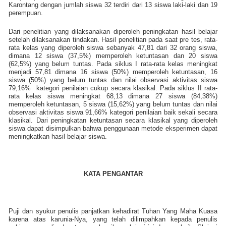
Karontang dengan jumlah siswa 32 terdiri dari 13 siswa laki-laki dan 19
perempuan.
Dari penelitian yang dilaksanakan diperoleh peningkatan hasil belajar
setelah dilaksanakan tindakan. Hasil penelitian pada saat pre tes, rata-
rata kelas yang diperoleh siswa sebanyak 47,81 dari 32 orang siswa,
dimana 12 siswa (37,5%) memperoleh ketuntasan dan 20 siswa
(62,5%) yang belum tuntas. Pada siklus I rata-rata kelas meningkat
menjadi 57,81 dimana 16 siswa (50%) memperoleh ketuntasan, 16
siswa (50%) yang belum tuntas dan nilai observasi aktivitas siswa
79,16%
kategori penilaian cukup secara klasikal. Pada siklus II rata-
rata kelas siswa meningkat 68,13 dimana 27 siswa (84,38%)
memperoleh ketuntasan, 5 siswa (15,62%) yang belum tuntas dan nilai
observasi aktivitas siswa 91,66% kategori penilaian baik sekali secara
klasikal. Dari peningkatan ketuntasan secara klasikal yang diperoleh
siswa dapat disimpulkan bahwa penggunaan metode eksperimen dapat
meningkatkan hasil belajar siswa.
KATA PENGANTAR
Puji dan syukur penulis panjatkan kehadirat Tuhan Yang Maha Kuasa
karena atas karunia-Nya, yang telah dilimpahkan kepada penulis