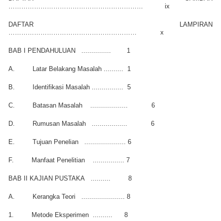
………………………………………………………
ix
DAFTAR LAMPIRAN
……………………………………………………
x
BAB I PENDAHULUAN
...............
1
A.
Latar Belakang Masalah ..........
1
B.
Identifikasi Masalah ................
5
C.
Batasan Masalah
...................
6
D.
Rumusan Masalah
..................
6
E.
Tujuan Penelian
.....................
6
F.
Manfaat Penelitian
................
7
BAB II KAJIAN PUSTAKA
..........
8
A.
Kerangka Teori
......................
8
1.
Metode Eksperimen
..........
8