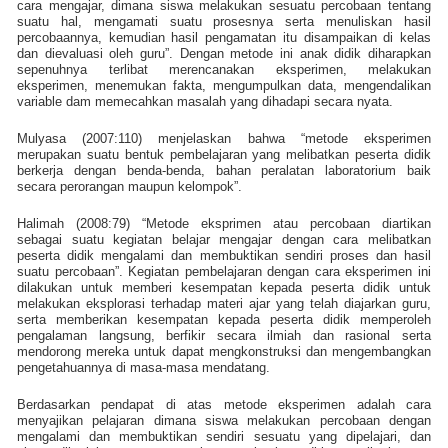
cara mengajar, dimana siswa melakukan sesuatu percobaan tentang
suatu hal, mengamati suatu prosesnya serta menuliskan hasil
percobaannya, kemudian hasil pengamatan itu disampaikan di kelas
dan dievaluasi oleh guru”. Dengan metode ini anak didik diharapkan
sepenuhnya terlibat merencanakan eksperimen, melakukan
eksperimen, menemukan fakta, mengumpulkan data, mengendalikan
variable dam memecahkan masalah yang dihadapi secara nyata.
Mulyasa (2007:110) menjelaskan bahwa “metode eksperimen
merupakan suatu bentuk pembelajaran yang melibatkan peserta didik
berkerja dengan benda-benda, bahan peralatan laboratorium baik
secara perorangan maupun kelompok”.
Halimah (2008:79) “Metode eksprimen atau percobaan diartikan
sebagai suatu kegiatan belajar mengajar dengan cara melibatkan
peserta didik mengalami dan membuktikan sendiri proses dan hasil
suatu percobaan”. Kegiatan pembelajaran dengan cara eksperimen ini
dilakukan untuk memberi kesempatan kepada peserta didik untuk
melakukan eksplorasi terhadap materi ajar yang telah diajarkan guru,
serta memberikan kesempatan kepada peserta didik memperoleh
pengalaman langsung, berfikir secara ilmiah dan rasional serta
mendorong mereka untuk dapat mengkonstruksi dan mengembangkan
pengetahuannya di masa-masa mendatang.
Berdasarkan pendapat di atas metode eksperimen adalah cara
menyajikan pelajaran dimana siswa melakukan percobaan dengan
mengalami dan membuktikan sendiri sesuatu yang dipelajari, dan