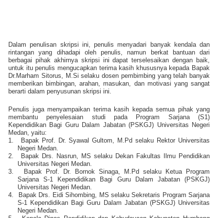
Dalam penulisan skripsi ini, penulis menyadari banyak kendala dan
rintangan yang dihadapi oleh penulis, namun berkat bantuan dari
berbagai pihak akhirnya skripsi ini dapat terselesaikan dengan baik,
untuk itu penulis mengucapkan terima kasih khususnya kepada Bapak
Dr.Marham Sitorus, M.Si selaku dosen pembimbing yang telah banyak
memberikan bimbingan, arahan, masukan, dan motivasi yang sangat
berarti dalam penyusunan skripsi ini.
Penulis juga menyampaikan terima kasih kepada semua pihak yang
membantu penyelesaian studi pada Program Sarjana (S1)
Kependidikan Bagi Guru Dalam Jabatan (PSKGJ) Universitas Negeri
Medan, yaitu:
1.
Bapak Prof. Dr. Syawal Gultom, M.Pd selaku Rektor Universitas
Negeri Medan.
2.
Bapak Drs. Nasrun, MS selaku Dekan Fakultas Ilmu Pendidikan
Universitas Negeri Medan.
3.
Bapak Prof. Dr. Bornok Sinaga, M.Pd selaku Ketua Program
Sarjana S-1 Kependidikan Bagi Guru Dalam Jabatan (PSKGJ)
Universitas Negeri Medan.
4.
Bapak Drs. Eidi Sihombing, MS selaku Sekretaris Program Sarjana
S-1 Kependidikan Bagi Guru Dalam Jabatan (PSKGJ) Universitas
Negeri Medan.