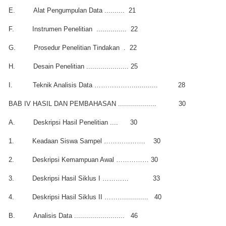
E.
Alat Pengumpulan Data ..........
21
F.
Instrumen Penelitian
...............
22
G.
Prosedur Penelitian Tindakan
.
22
H.
Desain Penelitian .....................
25
I.
Teknik Analisis Data ………………............
28
BAB IV HASIL DAN PEMBAHASAN ...................
30
A.
Deskripsi Hasil Penelitian ....
30
1.
Keadaan Siswa Sampel ……………….
30
2.
Deskripsi Kemampuan Awal ……………
30
3.
Deskripsi Hasil Siklus I …………
33
4.
Deskripsi Hasil Siklus II ………............
40
B.
Analisis Data .........................
46