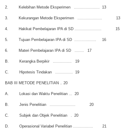
2.
Kelebihan Metode Eksperimen
......................
13
3.
Kekurangan Metode Eksperimen
.....................
13
4.
Hakikat Pembelajaran IPA di SD .......................
15
5.
Tujuan Pembelajaran IPA di SD
……….........
16
6.
Materi Pembelajaran IPA di SD
........
17
B.
Kerangka Berpikir
................
19
C.
Hipotesis Tindakan
...............
19
BAB III METODE PENELITIAN ..
20
A.
Lokasi dan Waktu Penelitian ...
20
B.
Jenis Penelitian
......................
20
C.
Subjek dan Objek Penelitian
.
20
D.
Operasional Variabel Penelitian .................
21