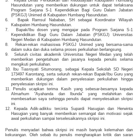
5.
Kepala Dinas Pendidikan dan Kebudayaan Kabupaten Humbang
Hasundutan yang memberikan dukungan untuk dapat terlaksana
Program Sarjana S-1 Kependidikan Bagi Guru Dalam Jabatan
(PSKGJ) Unimed di Kabupaten Humbang Hasundutan.
6.
Bapak Ramsul Nababan, SH sebagai Koordinator Wilayah
Kabupaten Humbang Hasundutan.
7.
Bapak/Ibu dosen yang mengajar pada Program Sarjana S-1
Kependidikan Bagi Guru Dalam Jabatan (PSKGJ) Universitas
Negeri Medan di Kabupaten Humbang Hasundutan.
8.
Rekan-rekan mahasiswa PSKGJ Unimed yang bersama-sama
dalam suka dan duka selama proses perkuliahan berlangsung.
9.
Seluruh civitas akademik Universitas Negeri Medan yang telah
memberikan pengetahuan dan jasanya kepada penulis selama
mengikuti perkuliahan.
10.
Ibu Tiasroyati Situmorang, sebagai Kepala Sekolah SD Negeri
173497 Karontang, serta seluruh rekan-rekan Bapak/Ibu Guru yang
memberikan dukungan dalam penyelesaian perkuliahan hingga
penyelesaian skripsi ini.
11.
Penulis ucapkan terima Kasih yang sebesar-besarnya kepada
Almarhum “Ayahanda dan Ibunda” yang melahirkan dan
membesarkan saya sehingga penulis dapat menyelesaikan skripsi
ini.
12.
Kepada Adik-adikku tercinta Supardi Hasugian dan Herwinta
Hasugian yang banyak memberikan semangat dan motivasi sejak
awal perkuliahan sampai terselesaikannya skripsi ini.
Penulis menyadari bahwa skripsi ini masih banyak kelemahan dan
kekurangan. Oleh sebab itu penulis mengharapkan kritik dan saran