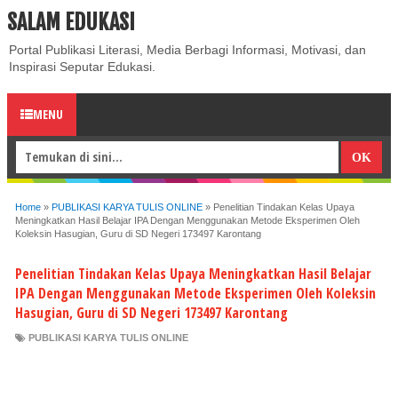
SALAM EDUKASI
ABOUT
CONTACT US
PRIVACY POLICY
DISCLAIMER
Portal Publikasi Literasi, Media Berbagi Informasi, Motivasi, dan
Inspirasi Seputar Edukasi.
MENU
Home
»
PUBLIKASI KARYA TULIS ONLINE
»
Penelitian Tindakan Kelas Upaya
Meningkatkan Hasil Belajar IPA Dengan Menggunakan Metode Eksperimen Oleh
Koleksin Hasugian, Guru di SD Negeri 173497 Karontang
Penelitian Tindakan Kelas Upaya Meningkatkan Hasil Belajar
IPA Dengan Menggunakan Metode Eksperimen Oleh Koleksin
Hasugian, Guru di SD Negeri 173497 Karontang
PUBLIKASI KARYA TULIS ONLINE