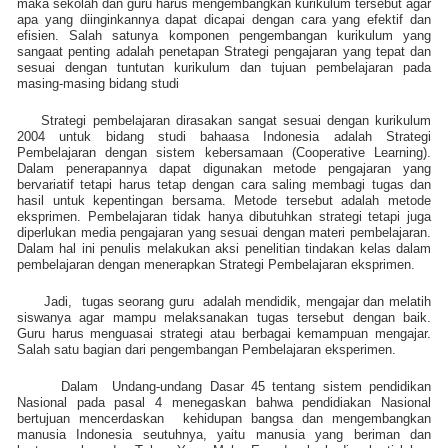
maka sekolah dan guru harus mengembangkan kurikulum tersebut agar
apa yang diinginkannya dapat dicapai dengan cara yang efektif dan
efisien. Salah satunya komponen pengembangan kurikulum yang
sangaat penting adalah penetapan Strategi pengajaran yang tepat dan
sesuai dengan tuntutan kurikulum dan tujuan pembelajaran pada
masing-masing bidang studi
Strategi pembelajaran dirasakan sangat sesuai dengan kurikulum
2004 untuk bidang studi bahaasa Indonesia adalah Strategi
Pembelajaran dengan sistem kebersamaan (Cooperative Learning).
Dalam penerapannya dapat digunakan metode pengajaran yang
bervariatif tetapi harus tetap dengan cara saling membagi tugas dan
hasil untuk kepentingan bersama. Metode tersebut adalah metode
eksprimen. Pembelajaran tidak hanya dibutuhkan strategi tetapi juga
diperlukan media pengajaran yang sesuai dengan materi pembelajaran.
Dalam hal ini penulis melakukan aksi penelitian tindakan kelas dalam
pembelajaran dengan menerapkan Strategi Pembelajaran eksprimen.
Jadi,
tugas seorang guru
adalah mendidik, mengajar dan melatih
siswanya agar mampu melaksanakan tugas tersebut dengan baik.
Guru harus menguasai strategi atau berbagai kemampuan mengajar.
Salah satu bagian dari pengembangan Pembelajaran eksperimen.
Dalam
Undang-undang Dasar 45 tentang sistem pendidikan
Nasional pada pasal 4 menegaskan bahwa pendidiakan Nasional
bertujuan mencerdaskan
kehidupan bangsa dan mengembangkan
manusia Indonesia seutuhnya, yaitu manusia yang beriman dan