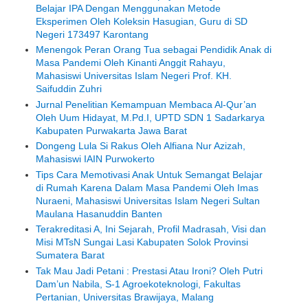
Belajar IPA Dengan Menggunakan Metode
Eksperimen Oleh Koleksin Hasugian, Guru di SD
Negeri 173497 Karontang
Menengok Peran Orang Tua sebagai Pendidik Anak di
Masa Pandemi Oleh Kinanti Anggit Rahayu,
Mahasiswi Universitas Islam Negeri Prof. KH.
Saifuddin Zuhri
Jurnal Penelitian Kemampuan Membaca Al-Qur’an
Oleh Uum Hidayat, M.Pd.I, UPTD SDN 1 Sadarkarya
Kabupaten Purwakarta Jawa Barat
Dongeng Lula Si Rakus Oleh Alfiana Nur Azizah,
Mahasiswi IAIN Purwokerto
Tips Cara Memotivasi Anak Untuk Semangat Belajar
di Rumah Karena Dalam Masa Pandemi Oleh Imas
Nuraeni, Mahasiswi Universitas Islam Negeri Sultan
Maulana Hasanuddin Banten
Terakreditasi A, Ini Sejarah, Profil Madrasah, Visi dan
Misi MTsN Sungai Lasi Kabupaten Solok Provinsi
Sumatera Barat
Tak Mau Jadi Petani : Prestasi Atau Ironi? Oleh Putri
Dam’un Nabila, S-1 Agroekoteknologi, Fakultas
Pertanian, Universitas Brawijaya, Malang