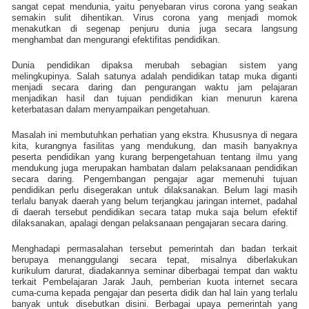
sangat cepat mendunia, yaitu penyebaran virus corona yang seakan
semakin sulit dihentikan. Virus corona yang menjadi momok
menakutkan di segenap penjuru dunia juga secara langsung
menghambat dan mengurangi efektifitas pendidikan.
Dunia pendidikan dipaksa merubah sebagian sistem yang
melingkupinya. Salah satunya adalah pendidikan tatap muka diganti
menjadi secara daring dan pengurangan waktu jam pelajaran
menjadikan hasil dan tujuan pendidikan kian menurun karena
keterbatasan dalam menyampaikan pengetahuan.
Masalah ini membutuhkan perhatian yang ekstra. Khususnya di negara
kita, kurangnya fasilitas yang mendukung, dan masih banyaknya
peserta pendidikan yang kurang berpengetahuan tentang ilmu yang
mendukung juga merupakan hambatan dalam pelaksanaan pendidikan
secara daring. Pengembangan pengajar agar memenuhi tujuan
pendidikan perlu disegerakan untuk dilaksanakan. Belum lagi masih
terlalu banyak daerah yang belum terjangkau jaringan internet, padahal
di daerah tersebut pendidikan secara tatap muka saja belum efektif
dilaksanakan, apalagi dengan pelaksanaan pengajaran secara daring.
Menghadapi permasalahan tersebut pemerintah dan badan terkait
berupaya menanggulangi secara tepat, misalnya diberlakukan
kurikulum darurat, diadakannya seminar diberbagai tempat dan waktu
terkait Pembelajaran Jarak Jauh, pemberian kuota internet secara
cuma-cuma kepada pengajar dan peserta didik dan hal lain yang terlalu
banyak untuk disebutkan disini. Berbagai upaya pemerintah yang