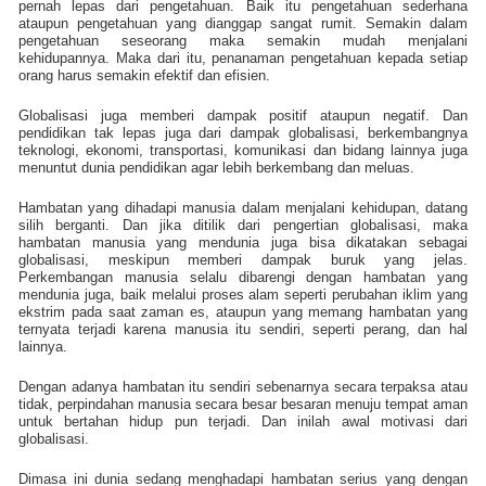
pernah lepas dari pengetahuan. Baik itu pengetahuan sederhana
ataupun pengetahuan yang dianggap sangat rumit. Semakin dalam
pengetahuan seseorang maka semakin mudah menjalani
kehidupannya. Maka dari itu, penanaman pengetahuan kepada setiap
orang harus semakin efektif dan efisien.
Globalisasi juga memberi dampak positif ataupun negatif. Dan
pendidikan tak lepas juga dari dampak globalisasi, berkembangnya
teknologi, ekonomi, transportasi, komunikasi dan bidang lainnya juga
menuntut dunia pendidikan agar lebih berkembang dan meluas.
Hambatan yang dihadapi manusia dalam menjalani kehidupan, datang
silih berganti. Dan jika ditilik dari pengertian globalisasi, maka
hambatan manusia yang mendunia juga bisa dikatakan sebagai
globalisasi, meskipun memberi dampak buruk yang jelas.
Perkembangan manusia selalu dibarengi dengan hambatan yang
mendunia juga, baik melalui proses alam seperti perubahan iklim yang
ekstrim pada saat zaman es, ataupun yang memang hambatan yang
ternyata terjadi karena manusia itu sendiri, seperti perang, dan hal
lainnya.
Dengan adanya hambatan itu sendiri sebenarnya secara terpaksa atau
tidak, perpindahan manusia secara besar besaran menuju tempat aman
untuk bertahan hidup pun terjadi. Dan inilah awal motivasi dari
globalisasi.
Dimasa ini dunia sedang menghadapi hambatan serius yang dengan