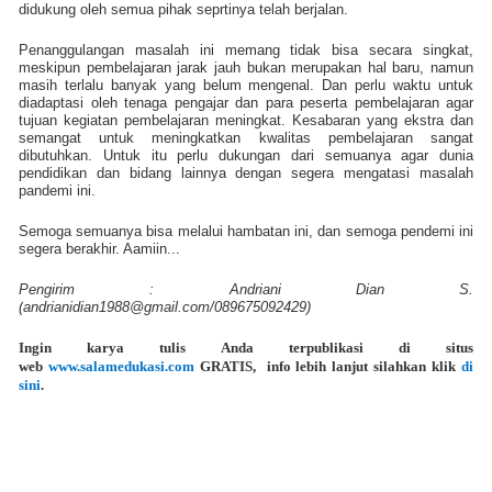
didukung oleh semua pihak seprtinya telah berjalan.
Penanggulangan masalah ini memang tidak bisa secara singkat,
meskipun pembelajaran jarak jauh bukan merupakan hal baru, namun
masih terlalu banyak yang belum mengenal. Dan perlu waktu untuk
diadaptasi oleh tenaga pengajar dan para peserta pembelajaran agar
tujuan kegiatan pembelajaran meningkat. Kesabaran yang ekstra dan
semangat untuk meningkatkan kwalitas pembelajaran sangat
dibutuhkan. Untuk itu perlu dukungan dari semuanya agar dunia
pendidikan dan bidang lainnya dengan segera mengatasi masalah
pandemi ini.
Semoga semuanya bisa melalui hambatan ini, dan semoga pendemi ini
segera berakhir. Aamiin...
Pengirim : Andriani Dian S.
(
andrianidian1988@gmail.com
/089675092429)
Ingin karya tulis Anda terpublikasi di situs
web
www.salamedukasi.com
GRATIS
, info lebih lanjut silahkan klik
di
sini
.