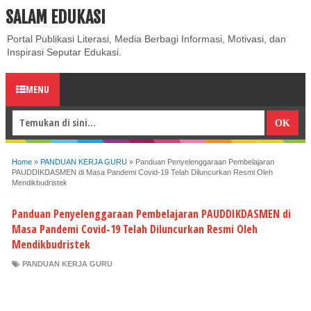
SALAM EDUKASI
ABOUT
CONTACT US
PRIVACY POLICY
DISCLAIMER
Portal Publikasi Literasi, Media Berbagi Informasi, Motivasi, dan
Inspirasi Seputar Edukasi.
MENU
Home
»
PANDUAN KERJA GURU
»
Panduan Penyelenggaraan Pembelajaran
PAUDDIKDASMEN di Masa Pandemi Covid-19 Telah Diluncurkan Resmi Oleh
Mendikbudristek
Panduan Penyelenggaraan Pembelajaran PAUDDIKDASMEN di
Masa Pandemi Covid-19 Telah Diluncurkan Resmi Oleh
Mendikbudristek
PANDUAN KERJA GURU