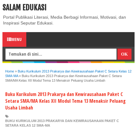
SALAM EDUKASI
ABOUT
CONTACT US
PRIVACY POLICY
DISCLAIMER
Portal Publikasi Literasi, Media Berbagi Informasi, Motivasi, dan
Inspirasi Seputar Edukasi.
MENU
Home
»
Buku Kurikulum 2013 Prakarya dan Kewirausahaan Paket C Setara Kelas 12
SMA-MA
»
Buku Kurikulum 2013 Prakarya dan Kewirausahaan Paket C Setara
SMA/MA Kelas XII Modul Tema 13 Menaksir Peluang Usaha Limbah
Buku Kurikulum 2013 Prakarya dan Kewirausahaan Paket C
Setara SMA/MA Kelas XII Modul Tema 13 Menaksir Peluang
Usaha Limbah
BUKU KURIKULUM 2013 PRAKARYA DAN KEWIRAUSAHAAN PAKET C
SETARA KELAS 12 SMA-MA