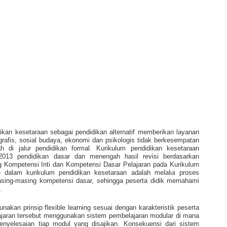
an kesetaraan sebagai pendidikan alternatif memberikan layanan
rafis, sosial budaya, ekonomi dan psikologis tidak berkesempatan
 di jalur pendidikan formal. Kurikulum pendidikan kesetaraan
013 pendidikan dasar dan menengah hasil revisi berdasarkan
 Kompetensi Inti dan Kompetensi Dasar Pelajaran pada Kurikulum
 dalam kurikulum pendidikan kesetaraan adalah melalui proses
 masing-masing kompetensi dasar, sehingga peserta didik memahami
.
kan prinsip flexible learning sesuai dengan karakteristik peserta
lajaran tersebut menggunakan sistem pembelajaran modular di mana
enyelesaian tiap modul yang disajikan. Konsekuensi dari sistem