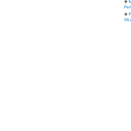
M
Per
P
SIL