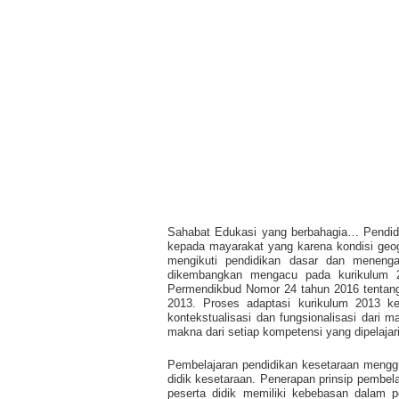
Sahabat Edukasi yang berbahagia… Pendidik
kepada mayarakat yang karena kondisi geog
mengikuti pendidikan dasar dan menengah
dikembangkan mengacu pada kurikulum 2
Permendikbud Nomor 24 tahun 2016 tentang
2013. Proses adaptasi kurikulum 2013 ke
kontekstualisasi dan fungsionalisasi dari
makna dari setiap kompetensi yang dipelajari
Pembelajaran pendidikan kesetaraan mengguna
didik kesetaraan. Penerapan prinsip pembe
peserta didik memiliki kebebasan dalam p