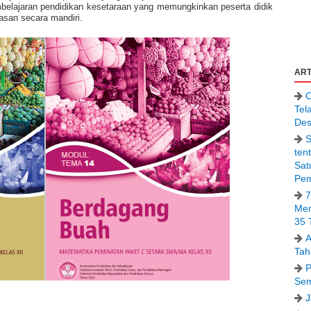
mbelajaran pendidikan kesetaraan yang memungkinkan peserta didik
asan secara mandiri.
ART
C
Tel
Des
S
ten
Sat
Pem
7
Men
35 
A
Tah
P
Sem
J