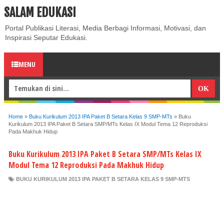
SALAM EDUKASI
ABOUT
CONTACT US
PRIVACY POLICY
DISCLAIMER
Portal Publikasi Literasi, Media Berbagi Informasi, Motivasi, dan
Inspirasi Seputar Edukasi.
MENU
Home
»
Buku Kurikulum 2013 IPA Paket B Setara Kelas 9 SMP-MTs
»
Buku
Kurikulum 2013 IPA Paket B Setara SMP/MTs Kelas IX Modul Tema 12 Reproduksi
Pada Makhuk Hidup
Buku Kurikulum 2013 IPA Paket B Setara SMP/MTs Kelas IX
Modul Tema 12 Reproduksi Pada Makhuk Hidup
BUKU KURIKULUM 2013 IPA PAKET B SETARA KELAS 9 SMP-MTS