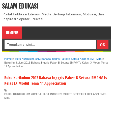
SALAM EDUKASI
ABOUT
CONTACT US
PRIVACY POLICY
DISCLAIMER
Portal Publikasi Literasi, Media Berbagi Informasi, Motivasi, dan
Inspirasi Seputar Edukasi.
MENU
Home
»
Buku Kurikulum 2013 Bahasa Inggris Paket B Setara Kelas 9 SMP-MTs
»
Buku Kurikulum 2013 Bahasa Inggris Paket B Setara SMP/MTs Kelas IX Modul Tema
11 Appreciation
Buku Kurikulum 2013 Bahasa Inggris Paket B Setara SMP/MTs
Kelas IX Modul Tema 11 Appreciation
BUKU KURIKULUM 2013 BAHASA INGGRIS PAKET B SETARA KELAS 9 SMP-
MTS