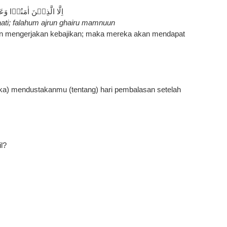
اِلَّا الَّذِيۡنَ اٰمَنُوۡا 
haati; falahum ajrun ghairu mamnuun
an mengerjakan kebajikan; maka mereka akan mendapat 
) mendustakanmu (tentang) hari pembalasan setelah 
l?