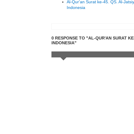
Al-Qur'an Surat ke-45. QS. Al-Jats
Indonesia
0 RESPONSE TO "AL-QUR'AN SURAT KE-
INDONESIA"