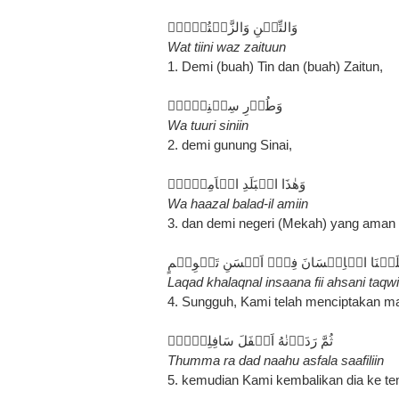
وَالتِّيۡنِ وَالزَّيۡتُوۡنِۙ‏
Wat tiini waz zaituun
1. Demi (buah) Tin dan (buah) Zaitun,
وَطُوۡرِ سِيۡنِيۡنَۙ
Wa tuuri siniin
2. demi gunung Sinai,
وَهٰذَا الۡبَلَدِ الۡاَمِيۡنِۙ
Wa haazal balad-il amiin
3. dan demi negeri (Mekah) yang aman i
لَقۡنَا الۡاِنۡسَانَ فِىۡۤ اَحۡسَنِ تَقۡوِيۡمٍ
Laqad khalaqnal insaana fii ahsani taqw
4. Sungguh, Kami telah menciptakan ma
ثُمَّ رَدَدۡنٰهُ اَسۡفَلَ سَافِلِيۡنَۙ
Thumma ra dad naahu asfala saafiliin
5. kemudian Kami kembalikan dia ke t