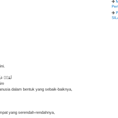
M
Per
P
SIL
ni.
لَقَدۡ خَ
iim
nusia dalam bentuk yang sebaik-baiknya,
empat yang serendah-rendahnya,