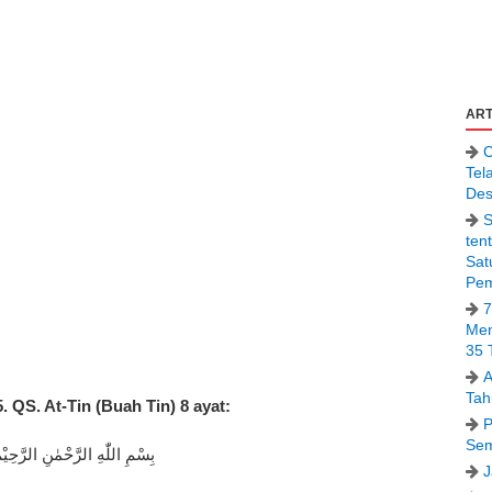
ART
C
Tel
Des
S
ten
Sat
Pem
7
Men
35 
A
Tah
. QS. At-Tin (Buah Tin) 8 ayat:
P
Sem
بِسْمِ اللّٰهِ الرَّحْمٰنِ الرَّحِيْم
J