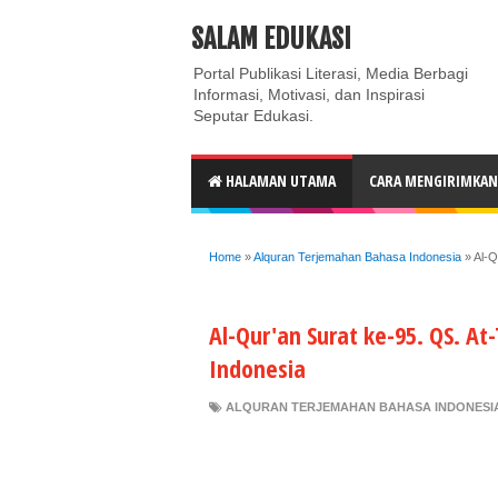
ABOUT
CONTACT US
PRIVACY POLICY
DISC
SALAM EDUKASI
Portal Publikasi Literasi, Media Berbagi
Informasi, Motivasi, dan Inspirasi
Seputar Edukasi.
HALAMAN UTAMA
CARA MENGIRIMKAN 
Home
»
Alquran Terjemahan Bahasa Indonesia
»
Al-Q
Al-Qur'an Surat ke-95. QS. A
Indonesia
ALQURAN TERJEMAHAN BAHASA INDONESI