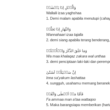
وَالَّيۡلِ اِذَا يَغۡشٰىۙ
Wallaili izaa yaghshaa
1. Demi malam apabila menutupi (cahay
وَالنَّهَارِ اِذَا تَجَلّٰىۙ‏
Wannahaari izaa tajalla
2. demi siang apabila terang benderang,
وَمَا خَلَقَ الذَّكَرَ وَالۡاُنۡثٰٓىۙ
Wa maa khalaqaz zakara wal unthaa
3. demi penciptaan laki-laki dan peremp
اِنَّ سَعۡيَكُمۡ لَشَتّٰىؕ
Inna sa'yakum lashattaa
4. sungguh, usahamu memang berane
فَاَمَّا مَنۡ اَعۡطٰى وَاتَّقٰىۙ‏
Fa ammaa man a'taa wattaqoo
5. Maka barangsiapa memberikan (hartan