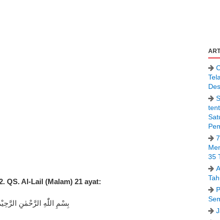
ART
C
Tel
Des
S
ten
Sat
Pem
7
Men
35 
A
Tah
2. QS. Al-Lail (Malam) 21 ayat:
P
Sem
بِسْمِ اللّٰهِ الرَّحْمٰنِ الرَّحِيْم
J