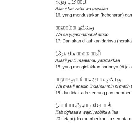
الَّذِىۡ كَذَّبَ وَتَوَلّٰىؕ
Allazii kazzaba wa tawallaa
16. yang mendustakan (kebenaran) dan b
وَسَيُجَنَّبُهَا الۡاَتۡقَىۙ
Wa sa yujannnabuhal atqoo
17. Dan akan dijauhkan darinya (neraka
الَّذِىۡ يُؤۡتِىۡ مَالَهٗ يَتَزَكّٰى‌ۚ
Allazii yu'tii maalahuu yatazakkaa
18. yang menginfakkan hartanya (di jala
وَمَا لِاَحَدٍ عِنۡدَهٗ مِنۡ نِّعۡمَةٍ تُجۡزٰٓىۙ
Wa maa li ahadin 'indahuu min ni'matin 
19. dan tidak ada seorang pun memberi
اِلَّا ابۡتِغَآءَ وَجۡهِ رَبِّهِ الۡاَعۡلٰى‌ۚ
Illab tighaaa'a wajhi rabbihil a 'laa
20. tetapi (dia memberikan itu semata