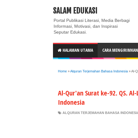
ABOUT
CONTACT US
PRIVACY POLICY
DISC
SALAM EDUKASI
Portal Publikasi Literasi, Media Berbagi
Informasi, Motivasi, dan Inspirasi
Seputar Edukasi.
HALAMAN UTAMA
CARA MENGIRIMKAN 
Home
»
Alquran Terjemahan Bahasa Indonesia
»
Al-Q
Al-Qur'an Surat ke-92. QS. A
Indonesia
ALQURAN TERJEMAHAN BAHASA INDONESI