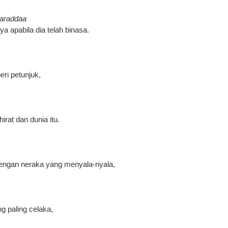
taraddaa
a apabila dia telah binasa.
ri petunjuk,
rat dan dunia itu.
ngan neraka yang menyala-nyala,
g paling celaka,