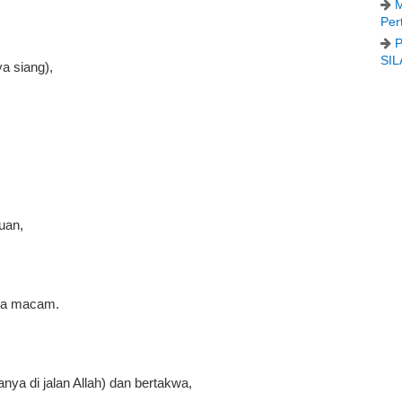
M
Per
P
SIL
a siang),
uan,
ka macam.
ya di jalan Allah) dan bertakwa,