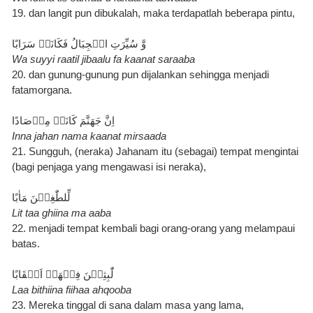
19. dan langit pun dibukalah, maka terdapatlah beberapa pintu,
وَّ سُيِّرَتِ الۡجِبَالُ فَكَانَتۡ سَرَابًا
Wa suyyi raatil jibaalu fa kaanat saraaba
20. dan gunung-gunung pun dijalankan sehingga menjadi 
fatamorgana.
اِنَّ جَهَنَّمَ كَانَتۡ مِرۡصَادًا
Inna jahan nama kaanat mirsaada
21. Sungguh, (neraka) Jahanam itu (sebagai) tempat mengintai 
(bagi penjaga yang mengawasi isi neraka),
لِّلطّٰغِيۡنَ مَاٰبًا
Lit taa ghiina ma aaba
22. menjadi tempat kembali bagi orang-orang yang melampaui 
batas.
Laa bithiina fiihaa ahqooba
23. Mereka tinggal di sana dalam masa yang lama,