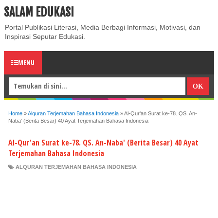
SALAM EDUKASI
ABOUT
CONTACT US
PRIVACY POLICY
DISCLAIMER
Portal Publikasi Literasi, Media Berbagi Informasi, Motivasi, dan
Inspirasi Seputar Edukasi.
MENU
Home
»
Alquran Terjemahan Bahasa Indonesia
»
Al-Qur'an Surat ke-78. QS. An-
Naba' (Berita Besar) 40 Ayat Terjemahan Bahasa Indonesia
Al-Qur'an Surat ke-78. QS. An-Naba' (Berita Besar) 40 Ayat
Terjemahan Bahasa Indonesia
ALQURAN TERJEMAHAN BAHASA INDONESIA