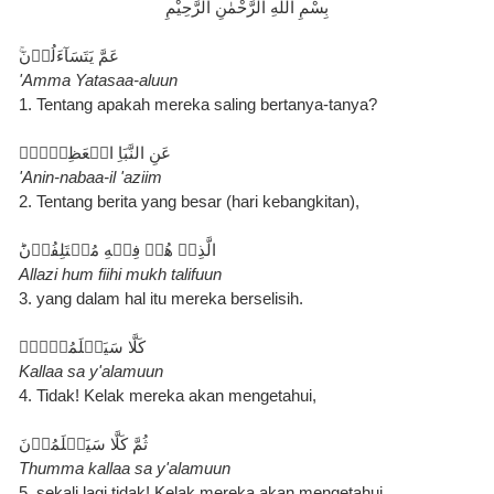
بِسْمِ اللّٰهِ الرَّحْمٰنِ الرَّحِيْمِ
عَمَّ يَتَسَآءَلُوۡنَ‌ۚ‏
'Amma Yatasaa-aluun
1. Tentang apakah mereka saling bertanya-tanya?
عَنِ النَّبَاِ الۡعَظِيۡمِۙ‏
'Anin-nabaa-il 'aziim
2. Tentang berita yang besar (hari kebangkitan),
الَّذِىۡ هُمۡ فِيۡهِ مُخۡتَلِفُوۡنَؕ
Allazi hum fiihi mukh talifuun
3. yang dalam hal itu mereka berselisih.
كَلَّا سَيَعۡلَمُوۡنَۙ
Kallaa sa y'alamuun
4. Tidak! Kelak mereka akan mengetahui,
ثُمَّ كَلَّا سَيَعۡلَمُوۡنَ‏
Thumma kallaa sa y'alamuun
5. sekali lagi tidak! Kelak mereka akan mengetahui.