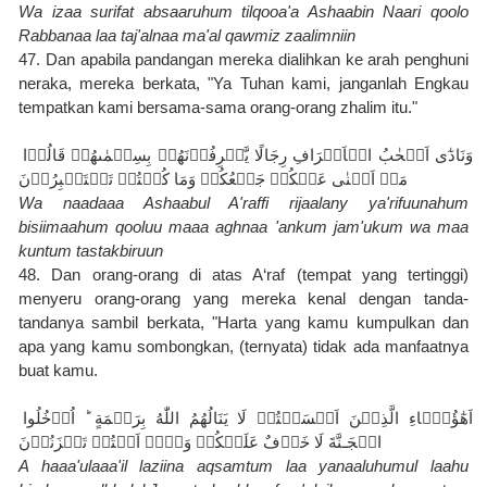
Wa izaa surifat absaaruhum tilqooa'a Ashaabin Naari qoolo 
Rabbanaa laa taj'alnaa ma'al qawmiz zaalimniin
47. Dan apabila pandangan mereka dialihkan ke arah penghuni 
neraka, mereka berkata, "Ya Tuhan kami, janganlah Engkau 
tempatkan kami bersama-sama orang-orang zhalim itu."
وَنَادٰٓى اَصۡحٰبُ الۡاَعۡرَافِ رِجَالًا يَّعۡرِفُوۡنَهُمۡ بِسِيۡمٰٮهُمۡ قَالُوۡا 
مَاۤ اَغۡنٰى عَنۡكُمۡ جَمۡعُكُمۡ وَمَا كُنۡتُمۡ تَسۡتَكۡبِرُوۡنَ‏
Wa naadaaa Ashaabul A'raffi rijaalany ya'rifuunahum 
bisiimaahum qooluu maaa aghnaa 'ankum jam'ukum wa maa 
kuntum tastakbiruun
48. Dan orang-orang di atas A‘raf (tempat yang tertinggi) 
menyeru orang-orang yang mereka kenal dengan tanda-
tandanya sambil berkata, "Harta yang kamu kumpulkan dan 
apa yang kamu sombongkan, (ternyata) tidak ada manfaatnya 
buat kamu.
اَهٰٓؤُلَۤاءِ الَّذِيۡنَ اَقۡسَمۡتُمۡ لَا يَنَالُهُمُ اللّٰهُ بِرَحۡمَةٍ ‌ؕ اُدۡخُلُوا 
الۡجَـنَّةَ لَا خَوۡفٌ عَلَيۡكُمۡ وَلَاۤ اَنۡتُمۡ تَحۡزَنُوۡنَ
A haaa'ulaaa'il laziina aqsamtum laa yanaaluhumul laahu 