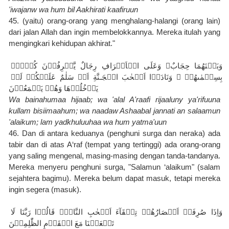
'iwajanw wa hum bil Aakhirati kaafiruun
45. (yaitu) orang-orang yang menghalang-halangi (orang lain) 
dari jalan Allah dan ingin membelokkannya. Mereka itulah yang 
mengingkari kehidupan akhirat."
وَبَيۡنَهُمَا حِجَابٌ‌ۚ وَعَلَى الۡاَعۡرَافِ رِجَالٌ يَّعۡرِفُوۡنَ كُلًّاۢ 
بِسِيۡمٰٮهُمۡ‌ ۚ وَنَادَوۡا اَصۡحٰبَ الۡجَـنَّةِ اَنۡ سَلٰمٌ عَلَيۡكُمۡ‌ لَمۡ 
يَدۡخُلُوۡهَا وَهُمۡ يَطۡمَعُوۡنَ
Wa bainahumaa hijaab; wa 'alal A'raafi rijaaluny ya'rifuuna 
kullam bisiimaahum; wa naadaw Ashaabal jannati an salaamun 
'alaikum; lam yadkhuluuhaa wa hum yatma'uun
46. Dan di antara keduanya (penghuni surga dan neraka) ada 
tabir dan di atas A‘raf (tempat yang tertinggi) ada orang-orang 
yang saling mengenal, masing-masing dengan tanda-tandanya. 
Mereka menyeru penghuni surga, "Salamun ‘alaikum" (salam 
sejahtera bagimu). Mereka belum dapat masuk, tetapi mereka 
ingin segera (masuk).
وَاِذَا صُرِفَتۡ اَبۡصَارُهُمۡ تِلۡقَآءَ اَصۡحٰبِ النَّارِۙ قَالُوۡا رَبَّنَا لَا 
تَجۡعَلۡنَا مَعَ الۡقَوۡمِ الظّٰلِمِيۡنَ