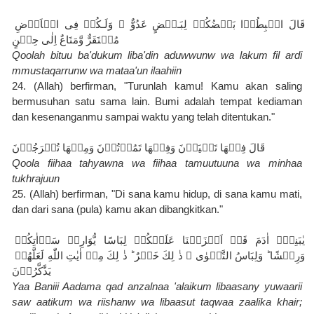
قَالَ اهۡبِطُوۡا بَعۡضُكُمۡ لِبَـعۡضٍ عَدُوٌّ‌ ۚ وَلَـكُمۡ فِى الۡاَرۡضِ 
مُسۡتَقَرٌّ وَّمَتَاعٌ اِلٰى حِيۡنٍ‏
Qoolah bituu ba'dukum liba'din aduwwunw wa lakum fil ardi 
mmustaqarrunw wa mataa'un ilaahiin
24. (Allah) berfirman, "Turunlah kamu! Kamu akan saling 
bermusuhan satu sama lain. Bumi adalah tempat kediaman 
dan kesenanganmu sampai waktu yang telah ditentukan."
قَالَ فِيۡهَا تَحۡيَوۡنَ وَفِيۡهَا تَمُوۡتُوۡنَ وَمِنۡهَا تُخۡرَجُوۡنَ
Qoola fiihaa tahyawna wa fiihaa tamuutuuna wa minhaa 
tukhrajuun
25. (Allah) berfirman, "Di sana kamu hidup, di sana kamu mati, 
dan dari sana (pula) kamu akan dibangkitkan."
يٰبَنِىۡۤ اٰدَمَ قَدۡ اَنۡزَلۡنَا عَلَيۡكُمۡ لِبَاسًا يُّوَارِىۡ سَوۡاٰتِكُمۡ 
وَرِيۡشًا‌ ؕ وَلِبَاسُ التَّقۡوٰى ۙ ذٰ لِكَ خَيۡرٌ‌ ؕ ذٰ لِكَ مِنۡ اٰيٰتِ اللّٰهِ لَعَلَّهُمۡ 
يَذَّكَّرُوۡنَ
Yaa Baniii Aadama qad anzalnaa 'alaikum libaasany yuwaarii 
saw aatikum wa riishanw wa libaasut taqwaa zaalika khair; 