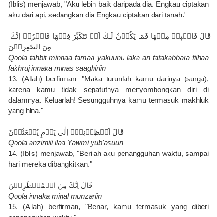
(Iblis) menjawab, "Aku lebih baik daripada dia. Engkau ciptakan 
aku dari api, sedangkan dia Engkau ciptakan dari tanah."
قَالَ فَاهۡبِطۡ مِنۡهَا فَمَا يَكُوۡنُ لَـكَ اَنۡ تَتَكَبَّرَ فِيۡهَا فَاخۡرُجۡ اِنَّكَ 
مِنَ الصّٰغِرِيۡنَ
Qoola fahbit minhaa famaa yakuunu laka an tatakabbara fiihaa 
fakhruj innaka minas saaghiriin
13. (Allah) berfirman, "Maka turunlah kamu darinya (surga); 
karena kamu tidak sepatutnya menyombongkan diri di 
dalamnya. Keluarlah! Sesungguhnya kamu termasuk makhluk 
yang hina."
قَالَ اَنۡظِرۡنِىۡۤ اِلٰى يَوۡمِ يُبۡعَثُوۡنَ
Qoola anzirniii ilaa Yawmi yub'asuun
14. (Iblis) menjawab, "Berilah aku penangguhan waktu, sampai 
hari mereka dibangkitkan."
قَالَ اِنَّكَ مِنَ الۡمُنۡظَرِيۡنَ
Qoola innaka minal munzariin
15. (Allah) berfirman, "Benar, kamu termasuk yang diberi 