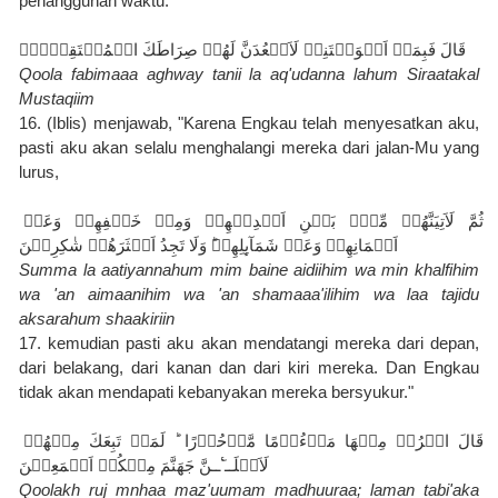
penangguhan waktu."
قَالَ فَبِمَاۤ اَغۡوَيۡتَنِىۡ لَاَقۡعُدَنَّ لَهُمۡ صِرَاطَكَ الۡمُسۡتَقِيۡمَۙ‏
Qoola fabimaaa aghway tanii la aq'udanna lahum Siraatakal 
Mustaqiim
16. (Iblis) menjawab, "Karena Engkau telah menyesatkan aku, 
pasti aku akan selalu menghalangi mereka dari jalan-Mu yang 
lurus,
ثُمَّ لَاَتِيَنَّهُمۡ مِّنۡۢ بَيۡنِ اَيۡدِيۡهِمۡ وَمِنۡ خَلۡفِهِمۡ وَعَنۡ 
اَيۡمَانِهِمۡ وَعَنۡ شَمَآٮِٕلِهِمۡ‌ؕ وَلَا تَجِدُ اَكۡثَرَهُمۡ شٰكِرِيۡنَ‏
Summa la aatiyannahum mim baine aidiihim wa min khalfihim 
wa 'an aimaanihim wa 'an shamaaa'ilihim wa laa tajidu 
aksarahum shaakiriin
17. kemudian pasti aku akan mendatangi mereka dari depan, 
dari belakang, dari kanan dan dari kiri mereka. Dan Engkau 
tidak akan mendapati kebanyakan mereka bersyukur."
قَالَ اخۡرُجۡ مِنۡهَا مَذۡءُوۡمًا مَّدۡحُوۡرًا ‌ؕ لَمَنۡ تَبِعَكَ مِنۡهُمۡ 
لَاَمۡلَــٴَــنَّ جَهَنَّمَ مِنۡكُمۡ اَجۡمَعِيۡنَ
Qoolakh ruj mnhaa maz'uumam madhuuraa; laman tabi'aka 