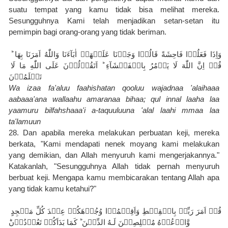
suatu tempat yang kamu tidak bisa melihat mereka. 
Sesungguhnya Kami telah menjadikan setan-setan itu 
pemimpin bagi orang-orang yang tidak beriman.
وَاِذَا فَعَلُوۡا فَاحِشَةً قَالُوۡا وَجَدۡنَا عَلَيۡهَاۤ اٰبَآءَنَا وَاللّٰهُ اَمَرَنَا بِهَا‌ ؕ 
قُلۡ اِنَّ اللّٰهَ لَا يَاۡمُرُ بِالۡفَحۡشَآءِ‌ ؕ اَتَقُوۡلُوۡنَ عَلَى اللّٰهِ مَا لَا 
تَعۡلَمُوۡنَ
Wa izaa fa'aluu faahishatan qooluu wajadnaa 'alaihaaa 
aabaaa'ana wallaahu amaranaa bihaa; qul innal laaha laa 
yaamuru bilfahshaaa'i a-taquuluuna 'alal laahi mmaa laa 
ta'lamuun
28. Dan apabila mereka melakukan perbuatan keji, mereka 
berkata, "Kami mendapati nenek moyang kami melakukan 
yang demikian, dan Allah menyuruh kami mengerjakannya." 
Katakanlah, "Sesungguhnya Allah tidak pernah menyuruh 
berbuat keji. Mengapa kamu membicarakan tentang Allah apa 
yang tidak kamu ketahui?"
قُلۡ اَمَرَ رَبِّىۡ بِالۡقِسۡطِ‌ وَاَقِيۡمُوۡا وُجُوۡهَكُمۡ عِنۡدَ كُلِّ مَسۡجِدٍ 
وَّادۡعُوۡهُ مُخۡلِصِيۡنَ لَـهُ الدِّيۡنَ ؕ كَمَا بَدَاَكُمۡ تَعُوۡدُوۡنَؕ