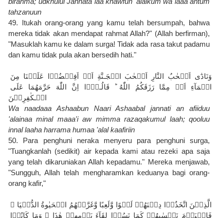
birahma; udkhulul Jannata laa khawfun 'alaikum wa laaa antum 
tahzanuun
49. Itukah orang-orang yang kamu telah bersumpah, bahwa 
mereka tidak akan mendapat rahmat Allah?" (Allah berfirman), 
"Masuklah kamu ke dalam surga! Tidak ada rasa takut padamu 
dan kamu tidak pula akan bersedih hati."
وَنَادٰٓى اَصۡحٰبُ النَّارِ اَصۡحٰبَ الۡجَـنَّةِ اَنۡ اَفِيۡضُوۡا عَلَيۡنَا مِنَ 
الۡمَآءِ اَوۡ مِمَّا رَزَقَكُمُ اللّٰهُ ‌ؕ قَالُـوۡۤا اِنَّ اللّٰهَ حَرَّمَهُمَا عَلَى 
الۡـكٰفِرِيۡنَ
Wa naadaaa Ashaabun Naari Ashaabal jannati an afiiduu 
'alainaa minal maaa'i aw mimma razaqakumul laah; qooluu 
innal laaha harrama humaa 'alal kaafiriin
50. Para penghuni neraka menyeru para penghuni surga, 
"Tuangkanlah (sedikit) air kepada kami atau rezeki apa saja 
yang telah dikaruniakan Allah kepadamu." Mereka menjawab, 
"Sungguh, Allah telah mengharamkan keduanya bagi orang-
orang kafir,"
الَّذِيۡنَ اتَّخَذُوۡا دِيۡنَهُمۡ لَهۡوًا وَّلَعِبًا وَّغَرَّتۡهُمُ الۡحَيٰوةُ الدُّنۡيَا‌‌ ۚ 
فَالۡيَوۡمَ نَنۡسٰٮهُمۡ كَمَا نَسُوۡا لِقَآءَ يَوۡمِهِمۡ هٰذَا ۙ وَمَا كَانُوۡا 