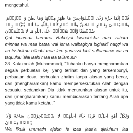
mengetahui.
قُلۡ اِنَّمَا حَرَّمَ رَبِّىَ الۡـفَوَاحِشَ مَا ظَهَرَ مِنۡهَا وَمَا بَطَنَ وَ الۡاِثۡمَ 
وَالۡبَـغۡىَ بِغَيۡرِ الۡحَـقِّ وَاَنۡ تُشۡرِكُوۡا بِاللّٰهِ مَا لَمۡ يُنَزِّلۡ بِهٖ 
سُلۡطٰنًا وَّاَنۡ تَقُوۡلُوۡا عَلَى اللّٰهِ مَا لَا تَعۡلَمُوۡنَ
Qul innamaa harrama Rabbiyal fawaahisha maa zahara 
minhaa wa maa bataa wal isma walbaghya bighairil haqqi wa 
an tushrikuu billaahi maa lam yunazzil bihii sultaananw wa an 
taquuluu 'alal laahi maa laa ta'lamuun
33. Katakanlah (Muhammad), "Tuhanku hanya mengharamkan 
segala perbuatan keji yang terlihat dan yang tersembunyi, 
perbuatan dosa, perbuatan zhalim tanpa alasan yang benar, 
dan (mengharamkan) kamu mempersekutukan Allah dengan 
sesuatu, sedangkan Dia tidak menurunkan alasan untuk itu, 
dan (mengharamkan) kamu membicarakan tentang Allah apa 
yang tidak kamu ketahui."
وَلِكُلِّ اُمَّةٍ اَجَلٌ‌ۚ فَاِذَا جَآءَ اَجَلُهُمۡ لَا يَسۡتَاۡخِرُوۡنَ سَاعَةً‌ وَّلَا 
يَسۡتَقۡدِمُوۡنَ‏
Wa likulli ummatin ajalun fa izaa jaaa'a ajaluhum laa 