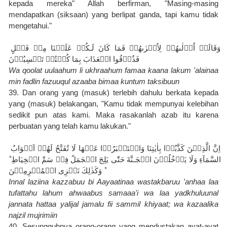
kepada mereka" Allah berfirman, "Masing-masing 
mendapatkan (siksaan) yang berlipat ganda, tapi kamu tidak 
mengetahui."
وَقَالَتۡ اُوۡلٰٮهُمۡ لِاُخۡرٰٮهُمۡ فَمَا كَانَ لَـكُمۡ عَلَيۡنَا مِنۡ فَضۡلٍ 
فَذُوۡقُوا الۡعَذَابَ بِمَا كُنۡتُمۡ تَكۡسِبُوۡنَ
Wa qoolat uulaahum li ukhraahum famaa kaana lakum 'alainaa 
min fadlin fazuuqul azaaba bimaa kuntum taksibuun
39. Dan orang yang (masuk) terlebih dahulu berkata kepada 
yang (masuk) belakangan, "Kamu tidak mempunyai kelebihan 
sedikit pun atas kami. Maka rasakanlah azab itu karena 
perbuatan yang telah kamu lakukan."
اِنَّ الَّذِيۡنَ كَذَّبُوۡا بِاٰيٰتِنَا وَاسۡتَكۡبَرُوۡا عَنۡهَا لَا تُفَتَّحُ لَهُمۡ اَبۡوَابُ 
السَّمَآءِ وَلَا يَدۡخُلُوۡنَ الۡجَـنَّةَ حَتّٰى يَلِجَ الۡجَمَلُ فِىۡ سَمِّ الۡخِيَاطِ‌ 
ؕ وَكَذٰلِكَ نَجۡزِى الۡمُجۡرِمِيۡنَ
Innal laziina kazzabuu bi Aayaatinaa wastakbaruu 'anhaa laa 
tufattahu lahum ahwaabus samaaa'i wa laa yadkhuluunal 
jannata hattaa yalijal jamalu fii sammil khiyaat; wa kazaalika 
najzil mujrimiin
40. Sesungguhnya orang-orang yang mendustakan ayat-ayat 