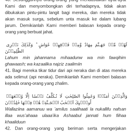
Kami dan menyombongkan diri terhadapnya, tidak akan 
dibukakan pintu-pintu langit bagi mereka, dan mereka tidak 
akan masuk surga, sebelum unta masuk ke dalam lubang 
jarum. Demikianlah Kami memberi balasan kepada orang-
orang yang berbuat jahat.
لَهُمۡ مِّنۡ جَهَـنَّمَ مِهَادٌ وَّمِنۡ فَوۡقِهِمۡ غَوَاشٍ‌ ؕ وَكَذٰلِكَ نَجۡزِى 
الظّٰلِمِيۡنَ
Lahum min jahannama mihaadunw wa min fawqihim 
ghawaash; wa kazaalika najziz zaalimiin
41. Bagi mereka tikar tidur dari api neraka dan di atas mereka 
ada selimut (api neraka). Demikianlah Kami memberi balasan 
kepada orang-orang yang zhalim.
وَالَّذِيۡنَ اٰمَنُوۡا وَعَمِلُوا الصّٰلِحٰتِ لَا نُـكَلِّفُ نَفۡسًا اِلَّا وُسۡعَهَاۤ 
اُولٰۤٮِٕكَ اَصۡحٰبُ الۡجَـنَّةِ‌ۚ هُمۡ فِيۡهَا خٰلِدُوۡنَ
Wallaziina aamanuu wa 'amilus saalihaati la nukallifu nafsan 
illaa wus'ahaaa ulaaa'ika Ashaabul jannati hum fiihaa 
khaaliduun
42. Dan orang-orang yang beriman serta mengerjakan 