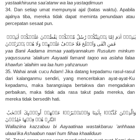
yastaakhiruuna saa'atanw wa laa yastaqdimuun
34. Dan setiap umat mempunyai ajal (batas waktu). Apabila 
ajalnya tiba, mereka tidak dapat meminta penundaan atau 
percepatan sesaat pun.
يٰبَنِىۡۤ اٰدَمَ اِمَّا يَاۡتِيَنَّكُمۡ رُسُلٌ مِّنۡكُمۡ يَقُصُّوۡنَ عَلَيۡكُمۡ اٰيٰتِىۡ‌ۙ 
فَمَنِ اتَّقٰى وَاَصۡلَحَ فَلَا خَوۡفٌ عَلَيۡهِمۡ وَلَا هُمۡ يَحۡزَنُوۡنَ
yaa Banii Aadama immaa yaatiyannakum Rusulum minkum 
yaqussuuna 'alaikum Aayaatii famanit taqoo wa aslaha falaa 
khawfun 'alaihim wa laa hum yahzanuun
35. Wahai anak cucu Adam! Jika datang kepadamu rasul-rasul 
dari kalanganmu sendiri, yang menceritakan ayat-ayat-Ku 
kepadamu, maka barangsiapa bertakwa dan mengadakan 
perbaikan, maka tidak ada rasa takut pada mereka, dan 
mereka tidak bersedih hati.
وَالَّذِيۡنَ كَذَّبُوۡا بِاٰيٰتِنَا وَاسۡتَكۡبَرُوۡا عَنۡهَاۤ اُولٰۤٮِٕكَ اَصۡحٰبُ 
النَّارِ‌ۚ هُمۡ فِيۡهَا خٰلِدُوۡنَ‏
Wallaziina kazzabuu bi Aayaatinaa wastakbaruu 'anhhaaa 
ulaaa'ika Ashaabun naari hum fiihaa khaaliduun