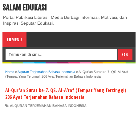
SALAM EDUKASI
ABOUT
CONTACT US
PRIVACY POLICY
DISCLAIMER
Portal Publikasi Literasi, Media Berbagi Informasi, Motivasi, dan
Inspirasi Seputar Edukasi.
MENU
Home
»
Alquran Terjemahan Bahasa Indonesia
»
Al-Qur'an Surat ke-7. QS. Al-A’raf
(Tempat Yang Tertinggi) 206 Ayat Terjemahan Bahasa Indonesia
Al-Qur'an Surat ke-7. QS. Al-A’raf (Tempat Yang Tertinggi)
206 Ayat Terjemahan Bahasa Indonesia
ALQURAN TERJEMAHAN BAHASA INDONESIA