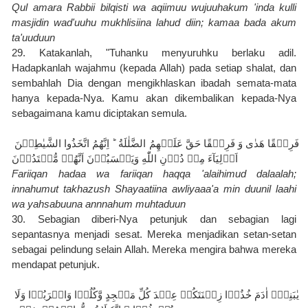
Qul amara Rabbii bilqisti wa aqiimuu wujuuhakum 'inda kulli 
masjidin wad'uuhu mukhlisiina lahud diin; kamaa bada akum 
ta'uuduun
29. Katakanlah, "Tuhanku menyuruhku berlaku adil. 
Hadapkanlah wajahmu (kepada Allah) pada setiap shalat, dan 
sembahlah Dia dengan mengikhlaskan ibadah semata-mata 
hanya kepada-Nya. Kamu akan dikembalikan kepada-Nya 
sebagaimana kamu diciptakan semula.
فَرِيۡقًا هَدٰى وَ فَرِيۡقًا حَقَّ عَلَيۡهِمُ الضَّلٰلَةُ ‌ ؕ اِنَّهُمُ اتَّخَذُوا الشَّيٰطِيۡنَ 
اَوۡلِيَآءَ مِنۡ دُوۡنِ اللّٰهِ وَيَحۡسَبُوۡنَ اَنَّهُمۡ مُّهۡتَدُوۡنَ
Fariiqan hadaa wa fariiqan haqqa 'alaihimud dalaalah; 
innahumut takhazush Shayaatiina awliyaaa'a min duunil laahi 
wa yahsabuuna annnahum muhtaduun
30. Sebagian diberi-Nya petunjuk dan sebagian lagi 
sepantasnya menjadi sesat. Mereka menjadikan setan-setan 
sebagai pelindung selain Allah. Mereka mengira bahwa mereka 
mendapat petunjuk.
يٰبَنِىۡۤ اٰدَمَ خُذُوۡا زِيۡنَتَكُمۡ عِنۡدَ كُلِّ مَسۡجِدٍ وَّكُلُوۡا وَاشۡرَبُوۡا وَلَا 