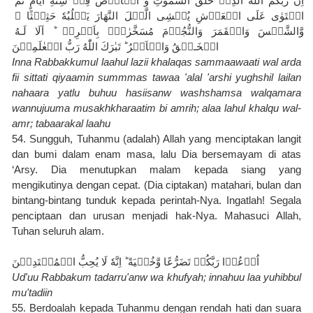
اِنَّ رَبَّكُمُ اللّٰهُ الَّذِىۡ خَلَقَ السَّمٰوٰتِ وَ الۡاَرۡضَ فِىۡ سِتَّةِ اَيَّامٍ ثُمَّ 
اسۡتَوٰى عَلَى الۡعَرۡشِ يُغۡشِى الَّيۡلَ النَّهَارَ يَطۡلُبُهٗ حَثِيۡثًا ۙ 
وَّالشَّمۡسَ وَالۡقَمَرَ وَالنُّجُوۡمَ مُسَخَّرٰتٍۢ بِاَمۡرِهٖ ؕ اَلَا لَـهُ 
الۡخَـلۡقُ وَالۡاَمۡرُ‌ ؕ تَبٰرَكَ اللّٰهُ رَبُّ الۡعٰلَمِيۡنَ
Inna Rabbakkumul laahul lazii khalaqas sammaawaati wal arda 
fii sittati qiyaamin summmas tawaa 'alal 'arshi yughshil lailan 
nahaara yatlu buhuu hasiisanw washshamsa walqamara 
wannujuuma musakhkharaatim bi amrih; alaa lahul khalqu wal-
amr; tabaarakal laahu
54. Sungguh, Tuhanmu (adalah) Allah yang menciptakan langit 
dan bumi dalam enam masa, lalu Dia bersemayam di atas 
‘Arsy. Dia menutupkan malam kepada siang yang 
mengikutinya dengan cepat. (Dia ciptakan) matahari, bulan dan 
bintang-bintang tunduk kepada perintah-Nya. Ingatlah! Segala 
penciptaan dan urusan menjadi hak-Nya. Mahasuci Allah, 
Tuhan seluruh alam.
Ud'uu Rabbakum tadarru'anw wa khufyah; innahuu laa yuhibbul 
mu'tadiin
55. Berdoalah kepada Tuhanmu dengan rendah hati dan suara 