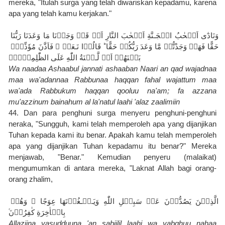
mereka, "Itulah surga yang telah diwariskan kepadamu, karena 
apa yang telah kamu kerjakan."
وَنَادٰٓى اَصۡحٰبُ الۡجَـنَّةِ اَصۡحٰبَ النَّارِ اَنۡ قَدۡ وَجَدۡنَا مَا وَعَدَنَا رَبُّنَا 
حَقًّا فَهَلۡ وَجَدْتُّمۡ مَّا وَعَدَ رَبُّكُمۡ حَقًّا‌ ؕ قَالُوۡا نَـعَمۡ‌ ۚ فَاَذَّنَ مُؤَذِّنٌۢ 
بَيۡنَهُمۡ اَنۡ لَّـعۡنَةُ اللّٰهِ عَلَى الظّٰلِمِيۡنَۙ
Wa naadaa Ashaabul jannati ashaaban Naari an qad wajadnaa 
maa wa'adannaa Rabbunaa haqqan fahal wajattum maa 
wa'ada Rabbukum haqqan qooluu na'am; fa azzana 
mu'azzinum bainahum al la'natul laahi 'alaz zaalimiin
44. Dan para penghuni surga menyeru penghuni-penghuni 
neraka, "Sungguh, kami telah memperoleh apa yang dijanjikan 
Tuhan kepada kami itu benar. Apakah kamu telah memperoleh 
apa yang dijanjikan Tuhan kepadamu itu benar?" Mereka 
menjawab, "Benar." Kemudian penyeru (malaikat) 
mengumumkan di antara mereka, "Laknat Allah bagi orang-
orang zhalim,
الَّذِيۡنَ يَصُدُّوۡنَ عَنۡ سَبِيۡلِ اللّٰهِ وَيَـبۡـغُوۡنَهَا عِوَجًا‌ ۚ وَهُمۡ 
بِالۡاٰخِرَةِ كٰفِرُوۡنَ‌ۘ
Allaziina yasudduuna 'an sabiilil laahi wa yabghuu nahaa 