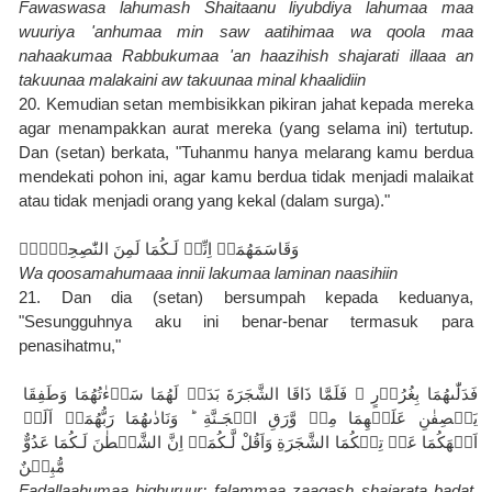
Fawaswasa lahumash Shaitaanu liyubdiya lahumaa maa 
wuuriya 'anhumaa min saw aatihimaa wa qoola maa 
nahaakumaa Rabbukumaa 'an haazihish shajarati illaaa an 
takuunaa malakaini aw takuunaa minal khaalidiin
20. Kemudian setan membisikkan pikiran jahat kepada mereka 
agar menampakkan aurat mereka (yang selama ini) tertutup. 
Dan (setan) berkata, "Tuhanmu hanya melarang kamu berdua 
mendekati pohon ini, agar kamu berdua tidak menjadi malaikat 
atau tidak menjadi orang yang kekal (dalam surga)."
وَقَاسَمَهُمَاۤ اِنِّىۡ لَـكُمَا لَمِنَ النّٰصِحِيۡنَۙ
Wa qoosamahumaaa innii lakumaa laminan naasihiin
21. Dan dia (setan) bersumpah kepada keduanya, 
"Sesungguhnya aku ini benar-benar termasuk para 
penasihatmu,"
فَدَلّٰٮهُمَا بِغُرُوۡرٍ‌ ۚ فَلَمَّا ذَاقَا الشَّجَرَةَ بَدَتۡ لَهُمَا سَوۡءٰتُهُمَا وَطَفِقَا 
يَخۡصِفٰنِ عَلَيۡهِمَا مِنۡ وَّرَقِ الۡجَـنَّةِ‌ ؕ وَنَادٰٮهُمَا رَبُّهُمَاۤ اَلَمۡ 
اَنۡهَكُمَا عَنۡ تِلۡكُمَا الشَّجَرَةِ وَاَقُلْ لَّـكُمَاۤ اِنَّ الشَّيۡطٰنَ لَـكُمَا عَدُوٌّ 
مُّبِيۡنٌ
Fadallaahumaa bighuruur; falammaa zaaqash shajarata badat 