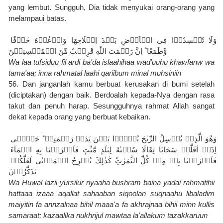
yang lembut. Sungguh, Dia tidak menyukai orang-orang yang 
melampaui batas.
وَلَا تُفۡسِدُوۡا فِى الۡاَرۡضِ بَعۡدَ اِصۡلَاحِهَا وَادۡعُوۡهُ خَوۡفًا 
وَّطَمَعًا‌ ؕ اِنَّ رَحۡمَتَ اللّٰهِ قَرِيۡبٌ مِّنَ الۡمُحۡسِنِيۡنَ
Wa laa tufsiduu fil ardi ba'da islaahihaa wad'uuhu khawfanw wa 
tama'aa; inna rahmatal laahi qariibum minal muhsiniin
56. Dan janganlah kamu berbuat kerusakan di bumi setelah 
(diciptakan) dengan baik. Berdoalah kepada-Nya dengan rasa 
takut dan penuh harap. Sesungguhnya rahmat Allah sangat 
dekat kepada orang yang berbuat kebaikan.
وَهُوَ الَّذِىۡ يُرۡسِلُ الرِّيٰحَ بُشۡرًۢا بَيۡنَ يَدَىۡ رَحۡمَتِهٖ ‌ؕ حَتّٰۤى 
اِذَاۤ اَقَلَّتۡ سَحَابًا ثِقَالًا سُقۡنٰهُ لِبَلَدٍ مَّيِّتٍ فَاَنۡزَلۡنَا بِهِ الۡمَآءَ 
فَاَخۡرَجۡنَا بِهٖ مِنۡ كُلِّ الثَّمَرٰتِ‌ؕ كَذٰلِكَ نُخۡرِجُ الۡمَوۡتٰى لَعَلَّكُمۡ 
تَذَكَّرُوۡنَ‏
Wa Huwal lazii yursilur riyaaha bushram baina yadai rahmatihii 
hattaaa izaaa aqallat sahaaban siqoolan suqnaahu libaladim 
maiyitin fa annzalnaa bihil maaa'a fa akhrajnaa bihii minn kullis 
samaraat; kazaalika nukhrijul mawtaa la'allakum tazakkaruun