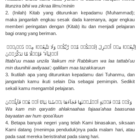
litunzira bihii wa zikraa lilmu'miniin
2. (Inilah) Kitab yang diturunkan kepadamu (Muhammad); 
maka janganlah engkau sesak dada karenanya, agar engkau 
memberi peringatan dengan (Kitab) itu dan menjadi pelajaran 
bagi orang yang beriman.
اِتَّبِعُوۡا مَاۤ اُنۡزِلَ اِلَيۡكُمۡ مِّنۡ رَّبِّكُمۡ وَلَا تَتَّبِعُوۡا مِنۡ دُوۡنِهٖۤ 
اَوۡلِيَآءَ‌ ؕ قَلِيۡلًا مَّا تَذَكَّرُوۡنَ
Ittabi'uu maaa unzila 'ilaikum mir Rabbikum wa laa tattabi'uu 
min duunihiii awliyaaa'; qaliilam maa tazakkaruun
3. Ikutilah apa yang diturunkan kepadamu dari Tuhanmu, dan 
janganlah kamu ikuti selain Dia sebagai pemimpin. Sedikit 
sekali kamu mengambil pelajaran.
وَكَمۡ مِّنۡ قَرۡيَةٍ اَهۡلَـكۡنٰهَا فَجَآءَهَا بَاۡسُنَا بَيَاتًا اَوۡ هُمۡ قَآٮِٕلُوۡنَ
Wa kam min qaryatin ahlaknaahaa fajaaa'ahaa baasunaa 
bayaatan aw hum qooa'iluun
4. Betapa banyak negeri yang telah Kami binasakan, siksaan 
Kami datang (menimpa penduduk)nya pada malam hari, atau 
pada saat mereka beristirahat pada siang hari.