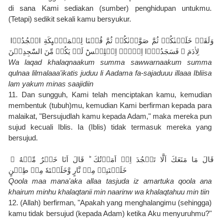
di sana Kami sediakan (sumber) penghidupan untukmu. 
(Tetapi) sedikit sekali kamu bersyukur.
وَلَقَدۡ خَلَقۡنٰكُمۡ ثُمَّ صَوَّرۡنٰكُمۡ ثُمَّ قُلۡنَا لِلۡمَلٰۤٮِٕكَةِ اسۡجُدُوۡا 
لِاٰدَمَ‌ ۖ فَسَجَدُوۡۤا اِلَّاۤ اِبۡلِيۡسَؕ لَمۡ يَكُنۡ مِّنَ السّٰجِدِيۡنَ
Wa laqad khalaqnaakum summa sawwarnaakum summa 
qulnaa lilmalaaa'ikatis juduu li Aadama fa-sajaduuu illaaa Ibliisa 
lam yakum minas saajidiin
11. Dan sungguh, Kami telah menciptakan kamu, kemudian 
membentuk (tubuh)mu, kemudian Kami berfirman kepada para 
malaikat, "Bersujudlah kamu kepada Adam," maka mereka pun 
sujud kecuali Iblis. Ia (Iblis) tidak termasuk mereka yang 
bersujud.
‌قَالَ مَا مَنَعَكَ اَلَّا تَسۡجُدَ اِذۡ اَمَرۡتُكَ‌ ؕ قَالَ اَنَا خَيۡرٌ مِّنۡهُ‌ ۚ 
خَلَقۡتَنِىۡ مِنۡ نَّارٍ وَّخَلَقۡتَهٗ مِنۡ طِيۡنٍ
Qoola maa mana'aka allaa tasjuda iz amartuka qoola ana 
khairum minhu khalaqtanii min naarinw wa khalaqtahuu min tiin
12. (Allah) berfirman, "Apakah yang menghalangimu (sehingga) 
kamu tidak bersujud (kepada Adam) ketika Aku menyuruhmu?" 