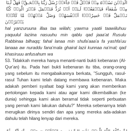
الَّذِيۡنَ نَسُوۡهُ مِنۡ قَبۡلُ قَدۡ جَآءَتۡ رُسُلُ رَبِّنَا بِالۡحَـقِّ‌ۚ فَهَلْ لَّـنَا 
مِنۡ شُفَعَآءَ فَيَشۡفَعُوۡا لَـنَاۤ اَوۡ نُرَدُّ فَنَعۡمَلَ غَيۡرَ الَّذِىۡ كُنَّا 
نَـعۡمَلُ‌ؕ قَدۡ خَسِرُوۡۤا اَنۡفُسَهُمۡ وَضَلَّ عَنۡهُمۡ مَّا كَانُوۡا 
يَفۡتَرُوۡنَ
hal yanzuruuna illaa taa wiilah; yawma yaatii taawiiluhuu 
yaquulul laziina nasuuhu min qablu qad jaaa'at Rusulu 
Rabbinaa bilhaqq; fahal lanaa min shufa'aaa'a fa yashfa'uu 
lanaaa aw nuraddu fana'mala ghairal lazii kunnaa na'mal; qad 
khasiruuu anfusahum wa
53. Tidakkah mereka hanya menanti-nanti bukti kebenaran (Al-
Qur'an) itu. Pada hari bukti kebenaran itu tiba, orang-orang 
yang sebelum itu mengabaikannya berkata, "Sungguh, rasul-
rasul Tuhan kami telah datang membawa kebenaran. Maka 
adakah pemberi syafaat bagi kami yang akan memberikan 
pertolongan kepada kami atau agar kami dikembalikan (ke 
dunia) sehingga kami akan beramal tidak seperti perbuatan 
yang pernah kami lakukan dahulu?" Mereka sebenarnya telah 
merugikan dirinya sendiri dan apa yang mereka ada-adakan 
dahulu telah hilang lenyap dari mereka.