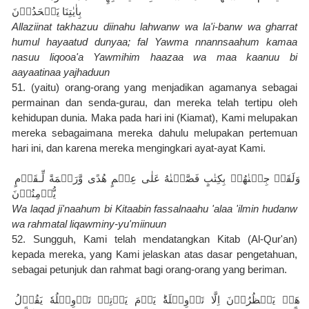
بِاٰيٰتِنَا يَجۡحَدُوۡنَ‏
Allaziinat takhazuu diinahu lahwanw wa la'i-banw wa gharrat 
humul hayaatud dunyaa; fal Yawma nnannsaahum kamaa 
nasuu liqooa'a Yawmihim haazaa wa maa kaanuu bi 
aayaatinaa yajhaduun
51. (yaitu) orang-orang yang menjadikan agamanya sebagai 
permainan dan senda-gurau, dan mereka telah tertipu oleh 
kehidupan dunia. Maka pada hari ini (Kiamat), Kami melupakan 
mereka sebagaimana mereka dahulu melupakan pertemuan 
hari ini, dan karena mereka mengingkari ayat-ayat Kami.
وَلَقَدۡ جِئۡنٰهُمۡ بِكِتٰبٍ فَصَّلۡنٰهُ عَلٰى عِلۡمٍ هُدًى وَّرَحۡمَةً لِّـقَوۡمٍ 
يُّؤۡمِنُوۡنَ‏
Wa laqad ji'naahum bi Kitaabin fassalnaahu 'alaa 'ilmin hudanw 
wa rahmatal liqawminy-yu'miinuun
52. Sungguh, Kami telah mendatangkan Kitab (Al-Qur'an) 
kepada mereka, yang Kami jelaskan atas dasar pengetahuan, 
sebagai petunjuk dan rahmat bagi orang-orang yang beriman.
هَلۡ يَنۡظُرُوۡنَ اِلَّا تَاۡوِيۡلَهٗ‌ؕ يَوۡمَ يَاۡتِىۡ تَاۡوِيۡلُهٗ يَقُوۡلُ 