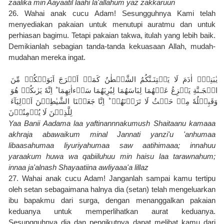
zaalika min Aayaatil laahi la'allahum yaz zakkaruun
26. Wahai anak cucu Adam! Sesungguhnya Kami telah 
menyediakan pakaian untuk menutupi auratmu dan untuk 
perhiasan bagimu. Tetapi pakaian takwa, itulah yang lebih baik. 
Demikianlah sebagian tanda-tanda kekuasaan Allah, mudah-
mudahan mereka ingat.
يٰبَنِىۡۤ اٰدَمَ لَا يَفۡتِنَـنَّكُمُ الشَّيۡطٰنُ كَمَاۤ اَخۡرَجَ اَبَوَيۡكُمۡ مِّنَ 
الۡجَـنَّةِ يَنۡزِعُ عَنۡهُمَا لِبَاسَهُمَا لِيُرِيَهُمَا سَوۡءاٰتِهِمَا ؕ اِنَّهٗ يَرٰٮكُمۡ هُوَ 
وَقَبِيۡلُهٗ مِنۡ حَيۡثُ لَا تَرَوۡنَهُمۡ‌ ؕ اِنَّا جَعَلۡنَا الشَّيٰطِيۡنَ اَوۡلِيَآءَ 
لِلَّذِيۡنَ لَا يُؤۡمِنُوۡنَ
Yaa Banii Aadama laa yaftinannnakumush Shaitaanu kamaaa 
akhraja abawaikum minal Jannati yanzi'u 'anhumaa 
libaasahumaa liyuriyahumaa saw aatihimaaa; innahuu 
yaraakum huwa wa qabiiluhuu min haisu laa tarawnahum; 
innaa ja'alnash Shayaatiina awliyaaa'a lillaz
27. Wahai anak cucu Adam! Janganlah sampai kamu tertipu 
oleh setan sebagaimana halnya dia (setan) telah mengeluarkan 
ibu bapakmu dari surga, dengan menanggalkan pakaian 
keduanya untuk memperlihatkan aurat keduanya. 
Sesungguhnya dia dan pengikutnya dapat melihat kamu dari 