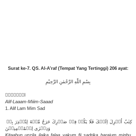
Surat ke-7. QS. Al-A’raf (Tempat Yang Tertinggi) 206 ayat
:
بِسْمِ اللّٰهِ الرَّحْمٰنِ الرَّحِيْمِ
الۤمّۤصۤ
Alif-Laaam-Miiim-Saaad
1. Alif Lam Mim Sad
كِتٰبٌ اُنۡزِلَ اِلَيۡكَ فَلَا يَكُنۡ فِىۡ صَدۡرِكَ حَرَجٌ مِّنۡهُ لِتُنۡذِرَ بِهٖ 
وَذِكۡرٰى لِلۡمُؤۡمِنِيۡنَ‏
Kitaabun unzila ilaika falaa yakum fii sadrika harajum minhu 