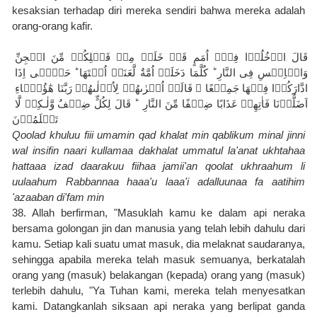
kesaksian terhadap diri mereka sendiri bahwa mereka adalah 
orang-orang kafir.
قَالَ ادۡخُلُوۡا فِىۡۤ اُمَمٍ قَدۡ خَلَتۡ مِنۡ قَبۡلِكُمۡ مِّنَ الۡجِنِّ 
وَالۡاِنۡسِ فِى النَّارِ‌ ؕ كُلَّمَا دَخَلَتۡ اُمَّةٌ لَّعَنَتۡ اُخۡتَهَا‌ ؕ حَتّٰۤى اِذَا 
ادَّارَكُوۡا فِيۡهَا جَمِيۡعًا ۙ قَالَتۡ اُخۡرٰٮهُمۡ لِاُوۡلٰٮهُمۡ رَبَّنَا هٰٓؤُلَۤاءِ 
اَضَلُّوۡنَا فَاٰتِهِمۡ عَذَابًا ضِعۡفًا مِّنَ النَّارِ‌  ؕ قَالَ لِكُلٍّ ضِعۡفٌ وَّلٰـكِنۡ لَّا 
تَعۡلَمُوۡنَ
Qoolad khuluu fiii umamin qad khalat min qablikum minal jinni 
wal insifin naari kullamaa dakhalat ummatul la'anat ukhtahaa 
hattaaa izad daarakuu fiihaa jamii'an qoolat ukhraahum li 
uulaahum Rabbannaa haaa'u laaa'i adalluunaa fa aatihim 
'azaaban di'fam min
38. Allah berfirman, "Masuklah kamu ke dalam api neraka 
bersama golongan jin dan manusia yang telah lebih dahulu dari 
kamu. Setiap kali suatu umat masuk, dia melaknat saudaranya, 
sehingga apabila mereka telah masuk semuanya, berkatalah 
orang yang (masuk) belakangan (kepada) orang yang (masuk) 
terlebih dahulu, "Ya Tuhan kami, mereka telah menyesatkan 
kami. Datangkanlah siksaan api neraka yang berlipat ganda 