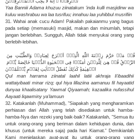
تُسۡرِفُوۡا‌ ۚ اِنَّهٗ لَا يُحِبُّ الۡمُسۡرِفِيۡنَ
Yaa Banniii Adama khuzuu ziinatakum 'inda kulli masjidinw wa 
kuluu washrabuu wa laa tusrifuu; innahuu laa yuhibbul musrifiin
31. Wahai anak cucu Adam! Pakailah pakaianmu yang bagus 
pada setiap (memasuki) masjid, makan dan minumlah, tetapi 
jangan berlebihan. Sungguh, Allah tidak menyukai orang yang 
berlebih-lebihan.
قُلۡ مَنۡ حَرَّمَ زِيۡنَةَ اللّٰهِ الَّتِىۡۤ اَخۡرَجَ لِعِبَادِهٖ وَالطَّيِّبٰتِ مِنَ 
الرِّزۡقِ‌ؕ قُلۡ هِىَ لِلَّذِيۡنَ اٰمَنُوۡا فِى الۡحَيٰوةِ الدُّنۡيَا خَالِصَةً يَّوۡمَ 
الۡقِيٰمَةِ‌ؕ كَذٰلِكَ نُفَصِّلُ الۡاٰيٰتِ لِقَوۡمٍ يَّعۡلَمُوۡنَ
Qul man harrama ziinatal laahil latiii akhraja li'ibaadihii 
wattaiyibaati minar rizq; qul hiya lillaziina aamanuu fil hayaatid 
dunyaa khaalisatany Yawmal Qiyaamah; kazaalika nufassihul 
Aayaati liqawminy ya'lamuun
32. Katakanlah (Muhammad), "Siapakah yang mengharamkan 
perhiasan dari Allah yang telah disediakan untuk hamba-
hamba-Nya dan rezeki yang baik-baik? Katakanlah, "Semua itu 
untuk orang-orang yang beriman dalam kehidupan dunia, dan 
khusus (untuk mereka saja) pada hari Kiamat." Demikianlah 
Kami menjelaskan ayat-ayat itu untuk orang-orang yang 