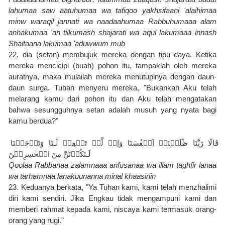
lahumaa saw aatuhumaa wa tafiqoo yakhsifaani 'alaihimaa 
minw waraqil jannati wa naadaahumaa Rabbuhumaaa alam 
anhakumaa 'an tilkumash shajarati wa aqul lakumaaa innash 
Shaitaana lakumaa 'aduwwum mub
22. dia (setan) membujuk mereka dengan tipu daya. Ketika 
mereka mencicipi (buah) pohon itu, tampaklah oleh mereka 
auratnya, maka mulailah mereka menutupinya dengan daun-
daun surga. Tuhan menyeru mereka, "Bukankah Aku telah 
melarang kamu dari pohon itu dan Aku telah mengatakan 
bahwa sesungguhnya setan adalah musuh yang nyata bagi 
kamu berdua?"
قَالَا رَبَّنَا ظَلَمۡنَاۤ اَنۡفُسَنَا وَاِنۡ لَّمۡ تَغۡفِرۡ لَـنَا وَتَرۡحَمۡنَا 
لَـنَكُوۡنَنَّ مِنَ الۡخٰسِرِيۡنَ
Qoolaa Rabbanaa zalamnaaa anfusanaa wa illam taghfir lanaa 
wa tarhamnaa lanakuunanna minal khaasiriin
23. Keduanya berkata, "Ya Tuhan kami, kami telah menzhalimi 
diri kami sendiri. Jika Engkau tidak mengampuni kami dan 
memberi rahmat kepada kami, niscaya kami termasuk orang-
orang yang rugi."