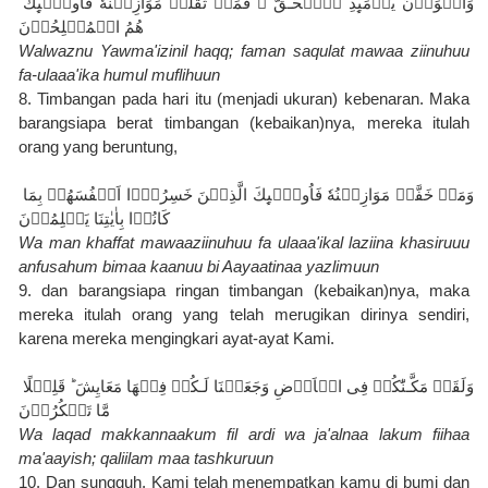
وَالۡوَزۡنُ يَوۡمَٮِٕذِ اۨلۡحَـقُّ‌ ۚ فَمَنۡ ثَقُلَتۡ مَوَازِيۡنُهٗ فَاُولٰۤٮِٕكَ 
هُمُ الۡمُفۡلِحُوۡنَ‏
Walwaznu Yawma'izinil haqq; faman saqulat mawaa ziinuhuu 
fa-ulaaa'ika humul muflihuun
8. Timbangan pada hari itu (menjadi ukuran) kebenaran. Maka 
barangsiapa berat timbangan (kebaikan)nya, mereka itulah 
orang yang beruntung,
وَمَنۡ خَفَّتۡ مَوَازِيۡنُهٗ فَاُولٰۤٮِٕكَ الَّذِيۡنَ خَسِرُوۡۤا اَنۡفُسَهُمۡ بِمَا 
كَانُوۡا بِاٰيٰتِنَا يَظۡلِمُوۡنَ
Wa man khaffat mawaaziinuhuu fa ulaaa'ikal laziina khasiruuu 
anfusahum bimaa kaanuu bi Aayaatinaa yazlimuun
9. dan barangsiapa ringan timbangan (kebaikan)nya, maka 
mereka itulah orang yang telah merugikan dirinya sendiri, 
karena mereka mengingkari ayat-ayat Kami.
وَلَقَدۡ مَكَّـنّٰكُمۡ فِى الۡاَرۡضِ وَجَعَلۡنَا لَـكُمۡ فِيۡهَا مَعَايِشَ ؕ قَلِيۡلًا 
مَّا تَشۡكُرُوۡنَ
Wa laqad makkannaakum fil ardi wa ja'alnaa lakum fiihaa 
ma'aayish; qaliilam maa tashkuruun
10. Dan sungguh, Kami telah menempatkan kamu di bumi dan 