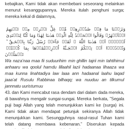
kebajikan, Kami tidak akan membebani seseorang melainkan 
menurut kesanggupannya. Mereka itulah penghuni surga; 
mereka kekal di dalamnya,
وَنَزَعۡنَا مَا فِىۡ صُدُوۡرِهِمۡ مِّنۡ غِلٍّ تَجۡرِىۡ مِنۡ تَحۡتِهِمُ 
الۡاَنۡهٰرُ‌ۚ وَقَالُوا الۡحَمۡدُ لِلّٰهِ الَّذِىۡ هَدٰٮنَا لِهٰذَا وَمَا كُنَّا لِنَهۡتَدِىَ 
لَوۡلَاۤ اَنۡ هَدٰٮنَا اللّٰهُ‌ ‌ۚ لَقَدۡ جَآءَتۡ رُسُلُ رَبِّنَا بِالۡحَـقِّ‌ ؕ 
وَنُوۡدُوۡۤا اَنۡ تِلۡكُمُ الۡجَـنَّةُ اُوۡرِثۡتُمُوۡهَا بِمَا كُنۡتُمۡ 
تَعۡمَلُوۡنَ
Wa naza'naa maa fii suduurihim min ghillin tajrii min tahtihimul 
anhaaru wa qoolul hamdu lillaahil lazii hadaanaa lihaaza wa 
maa kunna linahtadiya law laaa ann hadaanal laahu laqad 
jaaa'at Rusulu Rabbinaa bilhaqq; wa nuuduu an tilkumul 
jannnatu uuristumuu
43. dan Kami mencabut rasa dendam dari dalam dada mereka, 
di bawahnya mengalir sungai-sungai. Mereka berkata, "Segala 
puji bagi Allah yang telah menunjukkan kami ke (surga) ini. 
Kami tidak akan mendapat petunjuk sekiranya Allah tidak 
menunjukkan kami. Sesungguhnya rasul-rasul Tuhan kami 
telah datang membawa kebenaran." Diserukan kepada 