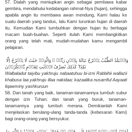
57. Dialah yang meniupkan angin sebagai pembawa kabar 
gembira, mendahului kedatangan rahmat-Nya (hujan), sehingga 
apabila angin itu membawa awan mendung, Kami halau ke 
suatu daerah yang tandus, lalu Kami turunkan hujan di daerah 
itu. Kemudian Kami tumbuhkan dengan hujan itu berbagai 
macam buah-buahan. Seperti itulah Kami membangkitkan 
orang yang telah mati, mudah-mudahan kamu mengambil 
pelajaran.
وَالۡبَلَدُ الطَّيِّبُ يَخۡرُجُ نَبَاتُهٗ بِاِذۡنِ رَبِّهٖ ‌ۚ وَالَّذِىۡ خَبُثَ لَا يَخۡرُجُ اِلَّا 
نَكِدًا ‌ؕ كَذٰلِكَ نُصَرِّفُ الۡاٰيٰتِ لِقَوۡمٍ يَّشۡكُرُوۡنَ
Walbaladut taiyibu yakhruju nabaatuhuu bi-izni Rabbihii wallazii 
khabusa laa yakhruju illaa nakidaa; kazaalika nusarriful Aayaati 
liqawminy yashkuruun
58. Dan tanah yang baik, tanaman-tanamannya tumbuh subur 
dengan izin Tuhan; dan tanah yang buruk, tanaman-
tanamannya yang tumbuh merana. Demikianlah Kami 
menjelaskan berulang-ulang tanda-tanda (kebesaran Kami) 
bagi orang-orang yang bersyukur.
لَقَدۡ اَرۡسَلۡنَا نُوۡحًا اِلٰى قَوۡمِهٖ فَقَالَ يٰقَوۡمِ اعۡبُدُوا اللّٰهَ مَا 