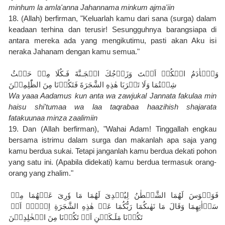
minhum la amla'anna Jahannama minkum ajma'iin
18. (Allah) berfirman, "Keluarlah kamu dari sana (surga) dalam 
keadaan terhina dan terusir! Sesungguhnya barangsiapa di 
antara mereka ada yang mengikutimu, pasti akan Aku isi 
neraka Jahanam dengan kamu semua."
وَيٰۤاٰدَمُ اسۡكُنۡ اَنۡتَ وَزَوۡجُكَ الۡجَـنَّةَ فَـكُلَا مِنۡ حَيۡثُ 
شِئۡتُمَا وَلَا تَقۡرَبَا هٰذِهِ الشَّجَرَةَ فَتَكُوۡنَا مِنَ الظّٰلِمِيۡنَ
Wa yaaa Aadamus kun anta wa zawjukal Jannata fakulaa min 
haisu shi'tumaa wa laa taqrabaa haazihish shajarata 
fatakuunaa minza zaalimiin
19. Dan (Allah berfirman), "Wahai Adam! Tinggallah engkau 
bersama istrimu dalam surga dan makanlah apa saja yang 
kamu berdua sukai. Tetapi janganlah kamu berdua dekati pohon 
yang satu ini. (Apabila didekati) kamu berdua termasuk orang-
orang yang zhalim."
فَوَسۡوَسَ لَهُمَا الشَّيۡطٰنُ لِيُبۡدِىَ لَهُمَا مَا وٗرِىَ عَنۡهُمَا مِنۡ 
سَوۡاٰتِهِمَا وَقَالَ مَا نَهٰٮكُمَا رَبُّكُمَا عَنۡ هٰذِهِ الشَّجَرَةِ اِلَّاۤ اَنۡ 
تَكُوۡنَا مَلَـكَيۡنِ اَوۡ تَكُوۡنَا مِنَ الۡخٰلِدِيۡنَ