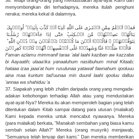
36. Tetapi orang-orang yang mendustakan ayat-ayat Kami dan 
menyombongkan diri terhadapnya, mereka itulah penghuni 
neraka; mereka kekal di dalamnya.
فَمَنۡ اَظۡلَمُ مِمَّنِ افۡتَـرٰى عَلَى اللّٰهِ كَذِبًا اَوۡ كَذَّبَ بِاٰيٰتِهٖ ؕ اُولٰۤٮِٕكَ 
يَنَالُهُمۡ نَصِيۡبُهُمۡ مِّنَ الۡـكِتٰبِ‌ؕ حَتّٰٓى اِذَا جَآءَتۡهُمۡ رُسُلُـنَا 
يَتَوَفَّوۡنَهُمۡ ۙ قَالُوۡۤا اَيۡنَ مَا كُنۡتُمۡ تَدۡعُوۡنَ مِنۡ دُوۡنِ اللّٰهِ‌ ؕ 
قَالُوۡا ضَلُّوۡا عَنَّا وَشَهِدُوۡا عَلٰٓى اَنۡفُسِهِمۡ اَنَّهُمۡ كَانُوۡا كٰفِرِيۡنَ
Faman azlamu mimmanif taraa 'alal laahi kaziban aw kazzaba 
bi Aayaatih; ulaaa'ika yanaaluhum nasiibuhum minal Kitaab; 
hataaa izaa jaaa'at hum rusulunaa yatawaf fawnahum qooluuu 
aina maa kuntum tad'uunaa min duunil laahi qooluu dalluu 
'annaa wa shahiduu 'a
37. Siapakah yang lebih zhalim daripada orang yang mengada-
adakan kebohongan terhadap Allah atau yang mendustakan 
ayat-ayat-Nya? Mereka itu akan memperoleh bagian yang telah 
ditentukan dalam Kitab sampai datang para utusan (malaikat) 
Kami kepada mereka untuk mencabut nyawanya. Mereka 
(para malaikat) berkata, "Manakah sembahan yang biasa kamu 
sembah selain Allah?" Mereka (orang musyrik) menjawab, 
"Semuanya telah lenyap dari kami." Dan mereka memberikan 