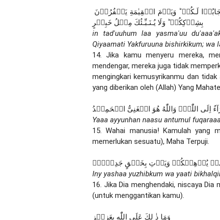
اِنۡ تَدۡعُوۡهُمۡ لَا يَسۡمَعُوۡا دُعَآءَكُمۡ‌ ۚ وَلَوۡ سَمِعُوۡا مَا اسۡتَجَابُوۡا لَـكُمۡ ؕ وَيَوۡمَ الۡقِيٰمَةِ يَكۡفُرُوۡنَ 
بِشِرۡكِكُمۡ ؕ وَلَا يُـنَـبِّـئُكَ مِثۡلُ خَبِيۡرٍ
in tad'uuhum laa yasma'uu du'aaa'
Qiyaamati Yakfuruuna bishirkikum; wa l
14. Jika kamu menyeru mereka, mer
mendengar, mereka juga tidak memperk
mengingkari kemusyrikanmu dan tidak
yang diberikan oleh (Allah) Yang Mahateli
آءُ اِلَى اللّٰهِۚ وَاللّٰهُ هُوَ الۡغَنِىُّ الۡحَمِيۡدُ
Yaaa ayyunhan naasu antumul fuqaraaa'
15. Wahai manusia! Kamulah yang mem
memerlukan sesuatu), Maha Terpuji.
شَاۡ يُذۡهِبۡكُمۡ وَيَاۡتِ بِخَلۡقٍ جَدِيۡدٍۚ
Iny yashaa yuzhibkum wa yaati bikhalqin
16. Jika Dia menghendaki, niscaya Di
(untuk menggantikan kamu).
وَمَا ذٰ لِكَ عَلَى اللّٰهِ بِعَزِيۡزٍ