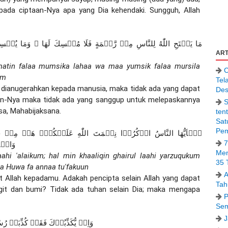
ada ciptaan-Nya apa yang Dia kehendaki. Sungguh, Allah 
ART
hmatin falaa mumsika lahaa wa maa yumsik falaa mursila 
C
im
Tel
g dianugerahkan kepada manusia, maka tidak ada yang dapat 
Des
an-Nya maka tidak ada yang sanggup untuk melepaskannya 
S
sa, Mahabijaksana.
ten
Sat
Pem
7
وَالۡاَ
Men
hi 'alaikum; hal min khaaliqin ghairul laahi yarzuqukum 
35 
laa Huwa fa annaa tu'fakuun
A
t Allah kepadamu. Adakah pencipta selain Allah yang dapat 
Tah
git dan bumi? Tidak ada tuhan selain Dia; maka mengapa 
P
Sem
J
وَاِنۡ يُّكَذِّبُوۡكَ فَقَدۡ كُذِّبَتۡ رُ