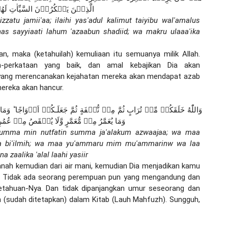
الَّذِيۡنَ يَمۡكُرُوۡنَ السَّيِّاٰتِ لَهُ
'izzatu jamii'aa; ilaihi yas'adul kalimut taiyibu wal'amalus 
nas sayyiaati lahum 'azaabun shadiid; wa makru ulaaa'ika 
, maka (ketahuilah) kemuliaan itu semuanya milik Allah. 
-perkataan yang baik, dan amal kebajikan Dia akan 
ang merencanakan kejahatan mereka akan mendapat azab 
mereka akan hancur.
وَمَا يُعَمَّرُ مِنۡ مُّعَمَّرٍ وَّلَا يُنۡقَصُ مِنۡ عُمُر
summa min nutfatin summa ja'alakum azwaajaa; wa maa 
aa bi'ilmih; wa maa yu'ammaru mim mu'ammarinw wa laa 
na zaalika 'alal laahi yasiir
anah kemudian dari air mani, kemudian Dia menjadikan kamu 
). Tidak ada seorang perempuan pun yang mengandung dan 
etahuan-Nya. Dan tidak dipanjangkan umur seseorang dan 
n (sudah ditetapkan) dalam Kitab (Lauh Mahfuzh). Sungguh, 