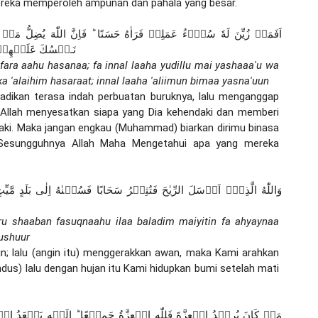
ereka memperoleh ampunan dan pahala yang besar.
نَـفۡسُكَ عَلَيۡهِمۡ ح
fara aahu hasanaa; fa innal laaha yudillu mai yashaaa'u wa 
a 'alaihim hasaraat; innal laaha 'aliimun bimaa yasna'uun
adikan terasa indah perbuatan buruknya, lalu menganggap 
Allah menyesatkan siapa yang Dia kehendaki dan memberi 
aki. Maka jangan engkau (Muhammad) biarkan dirimu binasa 
 Sesungguhnya Allah Maha Mengetahui apa yang mereka 
iiru shaaban fasuqnaahu ilaa baladim maiyitin fa ahyaynaa 
nushuur
in; lalu (angin itu) menggerakkan awan, maka Kami arahkan 
dus) lalu dengan hujan itu Kami hidupkan bumi setelah mati 