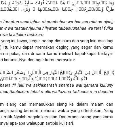
 furaatun saaa'ighun sharaabuhuu wa haazaa milhun ujaaj; 
nw wa tastakhrijuuna hilyatan talbasuunahaa wa taral fulka 
ii wa la'allakm tashkuro
yang ini tawar, segar, sedap diminum dan yang lain asin lagi 
an) itu kamu dapat memakan daging yang segar dan kamu 
mu pakai, dan di sana kamu melihat kapal-kapal berlayar 
i karunia-Nya dan agar kamu bersyukur.
لِكُمُ اللّٰهُ رَبُّكُمۡ لَـهُ الۡمُلۡكُ ؕ وَالَّذِيۡنَ تَدۡعُ
nahaara fil laili wa sakhkharash shamsa wal qamara kulluny 
ahuu Rabbukum lahul mulk; wallaziina tad'uuna min duunihii 
am siang dan memasukkan siang ke dalam malam dan 
ing-masing beredar menurut waktu yang ditentukan. Yang 
u, milik-Nyalah segala kerajaan. Dan orang-orang yang kamu 
yai apa-apa walaupun setipis kulit ari.