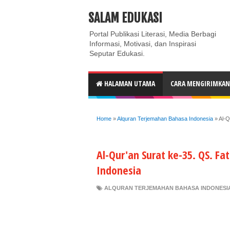
ABOUT
CONTACT US
PRIVACY POLICY
DISC
SALAM EDUKASI
Portal Publikasi Literasi, Media Berbagi
Informasi, Motivasi, dan Inspirasi
Seputar Edukasi.
HALAMAN UTAMA
CARA MENGIRIMKAN 
Home
»
Alquran Terjemahan Bahasa Indonesia
»
Al-Q
Al-Qur'an Surat ke-35. QS. F
Indonesia
ALQURAN TERJEMAHAN BAHASA INDONESI