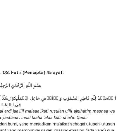
. QS. Fatir (Pencipta) 45 ayat:
بِسْمِ اللّٰهِ الرَّحْمٰنِ الرَّحِيْم
فِى الۡخَـلۡقِ م
 ardi jaa'ilil malaaa'ikati rusulan uliii ajnihatim masnaa wa 
 yashaaa'; innal laaha 'alaa kulli shai'in Qadiir
it dan bumi, yang menjadikan malaikat sebagai utusan-utusan 
n) yang mempunyai sayap, masing-masing (ada yang) dua, 