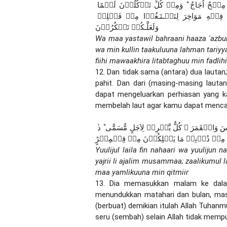
وَمَا يَسۡتَوِىۡ الۡبَحۡرٰنِ ‌ۖ هٰذَا عَذۡبٌ فُرَاتٌ سَآٮِٕغٌ شَرَابُهٗ وَ هٰذَا مِلۡحٌ اُجَاجٌ ؕ وَمِنۡ كُلٍّ تَاۡكُلُوۡنَ لَحۡمًا 
طَرِيًّا وَّتَسۡتَخۡرِجُوۡنَ حِلۡيَةً تَلۡبَسُوۡنَهَا ۚ وَتَرَى الۡـفُلۡكَ فِيۡهِ مَوَاخِرَ لِتَبۡـتَـغُوۡا مِنۡ فَضۡلِهٖ 
وَلَعَلَّـكُمۡ تَشۡكُرُوۡنَ
Wa maa yastawil bahraani haaza 'azbun
wa min kullin taakuluuna lahman tariyya
fiihi mawaakhira litabtaghuu min fadlih
12. Dan tidak sama (antara) dua lautan; 
pahit. Dan dari (masing-masing laut
dapat mengeluarkan perhiasan yang ka
membelah laut agar kamu dapat mencar
يُوۡلِجُ الَّيۡلَ فِى النَّهَارِ وَيُوۡلِجُ النَّهَارَ فِى الَّيۡلِ ۙ وَسَخَّرَ الشَّمۡسَ وَالۡقَمَرَ ‌ۖ كُلٌّ يَّجۡرِىۡ لِاَجَلٍ مُّسَمًّى ؕ ذٰ 
وۡنَ مِنۡ دُوۡنِهٖ مَا يَمۡلِكُوۡنَ مِنۡ قِطۡمِيۡرٍؕ
Yuulijul laila fin nahaari wa yuulijun 
yajrii li ajalim musammaa; zaalikumul l
maa yamlikuuna min qitmiir
13. Dia memasukkan malam ke dal
menundukkan matahari dan bulan, mas
(berbuat) demikian itulah Allah Tuhanm
seru (sembah) selain Allah tidak mempun