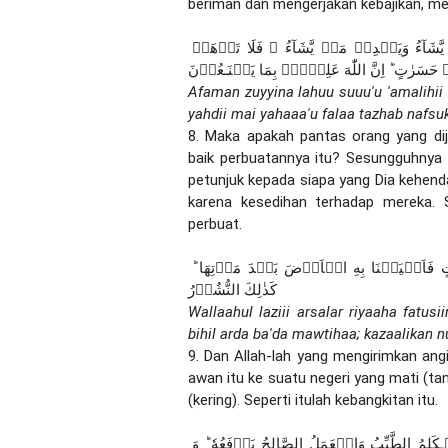
beriman dan mengerjakan kebajikan, m
اَفَمَنۡ زُيِّنَ لَهٗ سُوۡٓءُ عَمَلِهٖ فَرَاٰهُ حَسَنًا ؕ فَاِنَّ اللّٰهَ يُضِلُّ مَنۡ يَّشَآءُ وَيَهۡدِىۡ مَنۡ يَّشَآءُ ‌ۖ فَلَا تَذۡهَبۡ 
َسَرٰتٍ ؕ اِنَّ اللّٰهَ عَلِيۡمٌۢ بِمَا يَصۡنَـعُوۡنَ
Afaman zuyyina lahuu suuu'u 'amalihii 
yahdii mai yahaaa'u falaa tazhab nafsuk
8. Maka apakah pantas orang yang dij
baik perbuatannya itu? Sesungguhnya 
petunjuk kepada siapa yang Dia kehend
karena kesedihan terhadap mereka.
perbuat.
وَاللّٰهُ الَّذِىۡۤ اَرۡسَلَ الرِّيٰحَ فَتُثِيۡرُ سَحَابًا فَسُقۡنٰهُ اِلٰى بَلَدٍ مَّيِّتٍ فَاَحۡيَيۡنَا بِهِ الۡاَرۡضَ بَعۡدَ مَوۡتِهَا ؕ 
كَذٰلِكَ النُّشُوۡرُ
Wallaahul laziii arsalar riyaaha fatus
bihil arda ba'da mawtihaa; kazaalikan 
9. Dan Allah-lah yang mengirimkan ang
awan itu ke suatu negeri yang mati (tan
(kering). Seperti itulah kebangkitan itu.
مَنۡ كَانَ يُرِيۡدُ الۡعِزَّةَ فَلِلّٰهِ الۡعِزَّةُ جَمِيۡعًا ؕ اِلَيۡهِ يَصۡعَدُ الۡـكَلِمُ الطَّيِّبُ وَالۡعَمَلُ الصَّالِحُ يَرۡفَعُهٗ ؕ وَ 