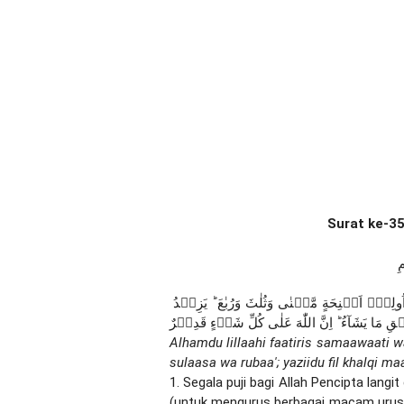
Surat ke-35
ِ
اَ لۡحَمۡدُ لِلّٰهِ فَاطِرِ السَّمٰوٰتِ وَالۡاَرۡضِ جَاعِلِ الۡمَلٰٓٮِٕكَةِ رُسُلًا اُولِىۡۤ اَجۡنِحَةٍ مَّثۡنٰى وَثُلٰثَ وَرُبٰعَ ؕ يَزِيۡدُ 
َا يَشَآءُ ؕ اِنَّ اللّٰهَ عَلٰى كُلِّ شَىۡءٍ قَدِيۡرٌ
Alhamdu lillaahi faatiris samaawaati wal
sulaasa wa rubaa'; yaziidu fil khalqi maa
1. Segala puji bagi Allah Pencipta lang
(untuk mengurus berbagai macam urusa