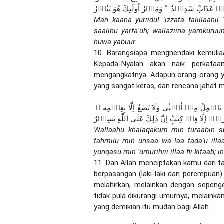
مۡ عَذَابٌ شَدِيۡدٌ  ؕ وَمَكۡرُ اُولٰٓٮِٕكَ هُوَ يَبُوۡرُ
Man kaana yuriidul 'izzata falillaahil 
saalihu yarfa'uh; wallaziina yamkuruu
huwa yabuur
10. Barangsiapa menghendaki kemuliaan
Kepada-Nyalah akan naik perkataan
mengangkatnya. Adapun orang-orang y
yang sangat keras, dan rencana jahat 
وَاللّٰهُ خَلَقَكُمۡ مِّنۡ تُرَابٍ ثُمَّ مِنۡ نُّطۡفَةٍ ثُمَّ جَعَلَـكُمۡ اَزۡوَاجًا ؕ وَمَا تَحۡمِلُ مِنۡ اُنۡثٰى وَلَا تَضَعُ اِلَّا بِعِلۡمِه ۚ 
ِهٖۤ اِلَّا فِىۡ كِتٰبٍؕ اِنَّ ذٰلِكَ عَلَى اللّٰهِ يَسِيۡرٌ
Wallaahu khalaqakum min turaabin 
tahmilu min unsaa wa laa tada'u ill
yunqasu min 'umurihiii illaa fii kitaab; in
11. Dan Allah menciptakan kamu dari t
berpasangan (laki-laki dan perempuan
melahirkan, melainkan dengan sepeng
tidak pula dikurangi umurnya, melainka
yang demikian itu mudah bagi Allah.