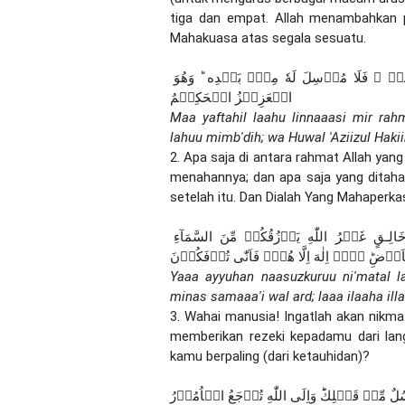
tiga dan empat. Allah menambahkan p
Mahakuasa atas segala sesuatu.
مَا يَفۡتَحِ اللّٰهُ لِلنَّاسِ مِنۡ رَّحۡمَةٍ فَلَا مُمۡسِكَ لَهَا ۚ وَمَا يُمۡسِكۡ ۙ فَلَا مُرۡسِلَ لَهٗ مِنۡۢ بَعۡدِه ؕ وَهُوَ 
الۡعَزِيۡزُ الۡحَكِيۡمُ
Maa yaftahil laahu linnaaasi mir ra
lahuu mimb'dih; wa Huwal 'Aziizul Haki
2. Apa saja di antara rahmat Allah yan
menahannya; dan apa saja yang ditah
setelah itu. Dan Dialah Yang Mahaperka
يٰۤاَيُّهَا النَّاسُ اذۡكُرُوۡا نِعۡمَتَ اللّٰهِ عَلَيۡكُمۡؕ هَلۡ مِنۡ خَالِـقٍ غَيۡرُ اللّٰهِ يَرۡزُقُكُمۡ مِّنَ السَّمَآءِ 
رۡضِؕ لَاۤ اِلٰهَ اِلَّا هُوَۖ فَاَنّٰى تُؤۡفَكُوۡنَ
Yaaa ayyuhan naasuzkuruu ni'matal laa
minas samaaa'i wal ard; laaa ilaaha il
3. Wahai manusia! Ingatlah akan nikma
memberikan rezeki kepadamu dari lan
kamu berpaling (dari ketauhidan)?
سُلٌ مِّنۡ قَبۡلِكَؕ وَاِلَى اللّٰهِ تُرۡجَعُ الۡاُمُوۡرُ