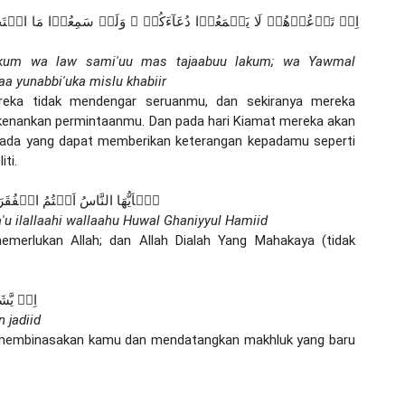
akum wa law sami'uu mas tajaabuu lakum; wa Yawmal 
aa yunabbi'uka mislu khabiir
eka tidak mendengar seruanmu, dan sekiranya mereka 
enankan permintaanmu. Dan pada hari Kiamat mereka akan 
 ada yang dapat memberikan keterangan kepadamu seperti 
ti.
يٰۤاَيُّهَا النَّاسُ اَنۡتُمُ الۡفُقَرَ
u ilallaahi wallaahu Huwal Ghaniyyul Hamiid
erlukan Allah; dan Allah Dialah Yang Mahakaya (tidak 
اِنۡ يَّ
 jadiid
a membinasakan kamu dan mendatangkan makhluk yang baru 