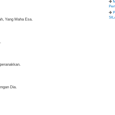
M
Per
P
SIL
lah, Yang Maha Esa.
.
diperanakkan.
engan Dia.