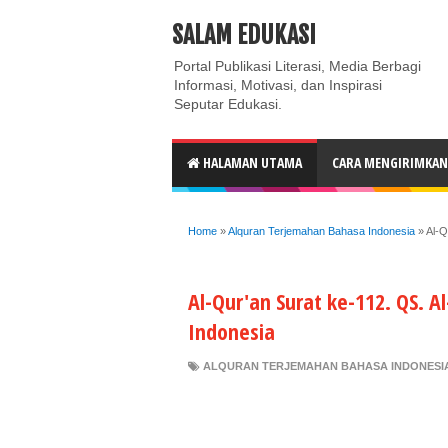
ABOUT
CONTACT US
PRIVACY POLICY
DISC
SALAM EDUKASI
Portal Publikasi Literasi, Media Berbagi
Informasi, Motivasi, dan Inspirasi
Seputar Edukasi.
HALAMAN UTAMA
CARA MENGIRIMKAN 
Home
»
Alquran Terjemahan Bahasa Indonesia
»
Al-Q
Al-Qur'an Surat ke-112. QS. A
Indonesia
ALQURAN TERJEMAHAN BAHASA INDONESI