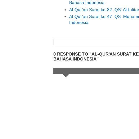
Bahasa Indonesia
Al-Qur'an Surat ke-82. QS. Al-Infi
Al-Qur'an Surat ke-47. QS. Muha
Indonesia
0 RESPONSE TO "AL-QUR'AN SURAT KE-
BAHASA INDONESIA"