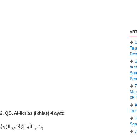
ART
C
Tel
Des
S
ten
Sat
Pem
7
Men
35 
A
Tah
2. QS. Al-Ikhlas (Ikhlas) 4 ayat:
P
Sem
بِسْمِ اللّٰهِ الرَّحْمٰنِ الرَّحِيْم
J