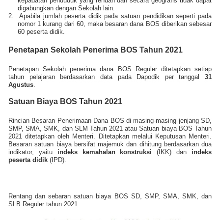
kepadatan penduduk yang rendah dan secara geografis tidak dapat
digabungkan dengan Sekolah lain.
2.
Apabila jumlah peserta didik pada satuan pendidikan seperti pada
nomor 1 kurang dari 60, maka besaran dana BOS diberikan sebesar
60 peserta didik.
Penetapan Sekolah Penerima BOS Tahun 2021
Penetapan Sekolah penerima dana BOS Reguler ditetapkan setiap
tahun pelajaran berdasarkan data pada Dapodik per tanggal
31
Agustus
.
Satuan Biaya BOS Tahun 2021
Rincian Besaran Penerimaan Dana BOS di masing-masing jenjang SD,
SMP, SMA, SMK, dan SLM Tahun 2021 atau Satuan biaya BOS Tahun
2021 ditetapkan oleh Menteri. Ditetapkan melalui Keputusan Menteri.
Besaran satuan biaya bersifat majemuk dan dihitung berdasarkan dua
indikator, yaitu
indeks kemahalan konstruksi
(IKK) dan
indeks
peserta didik
(IPD).
Rentang dan sebaran satuan biaya BOS SD, SMP, SMA, SMK, dan
SLB Reguler tahun 2021