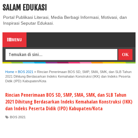
SALAM EDUKASI
ABOUT
CONTACT US
PRIVACY POLICY
DISCLAIMER
Portal Publikasi Literasi, Media Berbagi Informasi, Motivasi, dan
Inspirasi Seputar Edukasi.
MENU
Home
»
BOS 2021
»
Rincian Penerimaan BOS SD, SMP, SMA, SMK, dan SLB Tahun
2021 Dihitung Berdasarkan Indeks Kemahalan Konstruksi (IKK) dan Indeks Peserta
Didik (IPD) Kabupaten/Kota
Rincian Penerimaan BOS SD, SMP, SMA, SMK, dan SLB Tahun
2021 Dihitung Berdasarkan Indeks Kemahalan Konstruksi (IKK)
dan Indeks Peserta Didik (IPD) Kabupaten/Kota
BOS 2021