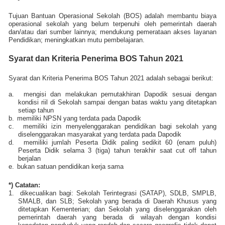
Tujuan Bantuan Operasional Sekolah (BOS) adalah membantu biaya
operasional sekolah yang belum terpenuhi oleh pemerintah daerah
dan/atau dari sumber lainnya; mendukung pemerataan akses layanan
Pendidikan; meningkatkan mutu pembelajaran.
Syarat dan Kriteria Penerima BOS Tahun 2021
Syarat dan Kriteria Penerima BOS Tahun 2021 adalah sebagai berikut:
a.
mengisi dan melakukan pemutakhiran Dapodik sesuai dengan
kondisi riil di Sekolah sampai dengan batas waktu yang ditetapkan
setiap tahun
b.
memiliki NPSN yang terdata pada Dapodik
c.
memiliki izin menyelenggarakan pendidikan bagi sekolah yang
diselenggarakan masyarakat yang terdata pada Dapodik
d.
memiliki jumlah Peserta Didik paling sedikit 60 (enam puluh)
Peserta Didik selama 3 (tiga) tahun terakhir saat cut off tahun
berjalan
e.
bukan satuan pendidikan kerja sama
*) Catatan:
1.
dikecualikan bagi: Sekolah Terintegrasi (SATAP), SDLB, SMPLB,
SMALB, dan SLB; Sekolah yang berada di Daerah Khusus yang
ditetapkan Kementerian; dan Sekolah yang diselenggarakan oleh
pemerintah daerah yang berada di wilayah dengan kondisi