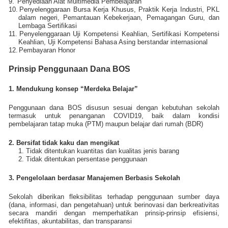
9.
Penyediaan Alat Multimedia Pembelajaran
10.
Penyelenggaraan Bursa Kerja Khusus, Praktik Kerja Industri, PKL
dalam negeri, Pemantauan Kebekerjaan, Pemagangan Guru, dan
Lembaga Sertifikasi
11.
Penyelenggaraan Uji Kompetensi Keahlian, Sertifikasi Kompetensi
Keahlian, Uji Kompetensi Bahasa Asing berstandar internasional
12.
Pembayaran Honor
Prinsip Penggunaan Dana BOS
1. Mendukung konsep “Merdeka Belajar”
Penggunaan dana BOS disusun sesuai dengan kebutuhan sekolah
termasuk untuk penanganan COVID19, baik dalam kondisi
pembelajaran tatap muka (PTM) maupun belajar dari rumah (BDR)
2. Bersifat tidak kaku dan mengikat
1. Tidak ditentukan kuantitas dan kualitas jenis barang
2. Tidak ditentukan persentase penggunaan
3. Pengelolaan berdasar Manajemen Berbasis Sekolah
Sekolah diberikan fleksibilitas terhadap penggunaan sumber daya
(dana, informasi, dan pengetahuan) untuk berinovasi dan berkreativitas
secara mandiri dengan memperhatikan prinsip-prinsip efisiensi,
efektifitas, akuntabilitas, dan transparansi