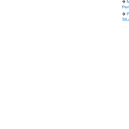
M
Per
P
SIL