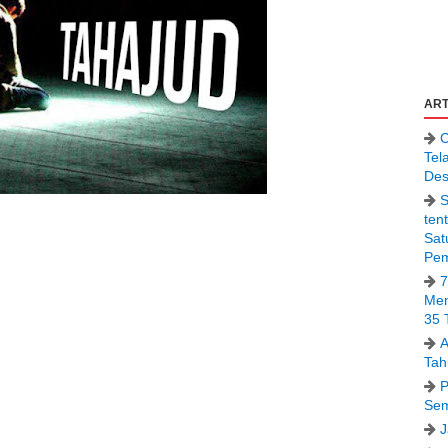
ART
C
Tel
Des
S
ten
Sat
Pem
7
Men
35 
A
Tah
P
Sem
J