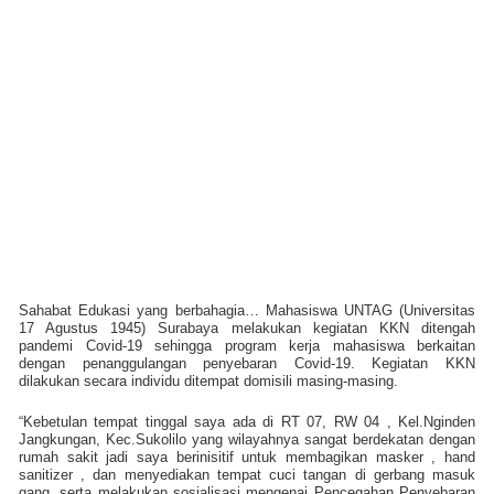
Sahabat Edukasi yang berbahagia… Mahasiswa UNTAG (Universitas
17 Agustus 1945) Surabaya melakukan kegiatan KKN ditengah
pandemi Covid-19 sehingga program kerja mahasiswa berkaitan
dengan penanggulangan penyebaran Covid-19. Kegiatan KKN
dilakukan secara individu ditempat domisili masing-masing.
“Kebetulan tempat tinggal saya ada di RT 07, RW 04 , Kel.Nginden
Jangkungan, Kec.Sukolilo yang wilayahnya sangat berdekatan dengan
rumah sakit jadi saya berinisitif untuk membagikan masker , hand
sanitizer , dan menyediakan tempat cuci tangan di gerbang masuk
gang, serta melakukan sosialisasi mengenai Pencegahan Penyebaran