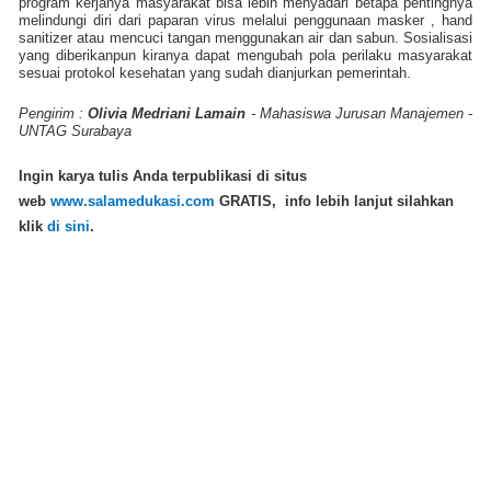
program kerjanya masyarakat bisa lebih menyadari betapa pentingnya
melindungi diri dari paparan virus melalui penggunaan masker , hand
sanitizer atau mencuci tangan menggunakan air dan sabun. Sosialisasi
yang diberikanpun kiranya dapat mengubah pola perilaku masyarakat
sesuai protokol kesehatan yang sudah dianjurkan pemerintah.
Pengirim :
Olivia Medriani Lamain
- Mahasiswa Jurusan Manajemen -
UNTAG Surabaya
Ingin karya tulis Anda terpublikasi di situs
web
www.salamedukasi.com
GRATIS
, info lebih lanjut silahkan
klik
di sini
.