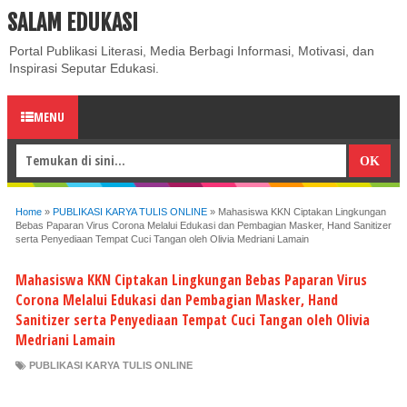
SALAM EDUKASI
ABOUT
CONTACT US
PRIVACY POLICY
DISCLAIMER
Portal Publikasi Literasi, Media Berbagi Informasi, Motivasi, dan
Inspirasi Seputar Edukasi.
MENU
Home
»
PUBLIKASI KARYA TULIS ONLINE
»
Mahasiswa KKN Ciptakan Lingkungan
Bebas Paparan Virus Corona Melalui Edukasi dan Pembagian Masker, Hand Sanitizer
serta Penyediaan Tempat Cuci Tangan oleh Olivia Medriani Lamain
Mahasiswa KKN Ciptakan Lingkungan Bebas Paparan Virus
Corona Melalui Edukasi dan Pembagian Masker, Hand
Sanitizer serta Penyediaan Tempat Cuci Tangan oleh Olivia
Medriani Lamain
PUBLIKASI KARYA TULIS ONLINE