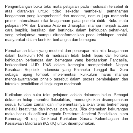
Pengembangan buku teks mata pelajaran pada madrasah tersebut di
atas diarahkan untuk tidak sekedar membekali pemahaman
keagamaan yang komprehensif dan moderat, namun juga memandu
proses internalisasi nilai keagamaan pada peserta didik. Buku mata
pelajaran PAI dan Bahasa Arab ini diharapkan mampu menjadi acuan
cara berpikir, bersikap, dan bertindak dalam kehidupan sehari-hari,
yang selanjutnya mampu ditransformasikan pada kehidupan sosial-
masyarakat dalam konteks berbangsa dan bernegara.
Pemahaman Islam yang moderat dan penerapan nilai-nilai keagamaan
dalam kurikulum PAI di madrasah tidak boleh lepas dari konteks
kehidupan berbangsa dan bernegara yang berdasarkan Pancasila,
berkonstitusi UUD 1945 dalam kerangka memperkokoh Negara
Kesatuan Republik Indonesia yang Bhinneka Tunggal Ika. Guru
sebagai ujung tombak implementasi kurikulum harus mampu
mengejawantahkan prinsip tersebut dalam proses pembelajaran dan
interaksi pendidikan di lingkungan madrasah.
Kurikulum dan buku teks pelajaran adalah dokumen hidup. Sebagai
dokumen hidup memiliki fleksibilitas, memungkinkan disempurnakan
sesuai tuntutan zaman dan implementasinya akan terus berkembang
melalui kreativitas dan inovasi para guru. Jika ditemukan kekurangan
maka harus diklarifikasi kepada Direktorat Jenderal Pendidikan Islam
Kemenag RI c.q. Direktorat Kurikulum Sarana Kelembagaan dan
Kesiswaan Madrasah (KSKK) untuk disempurnakan.