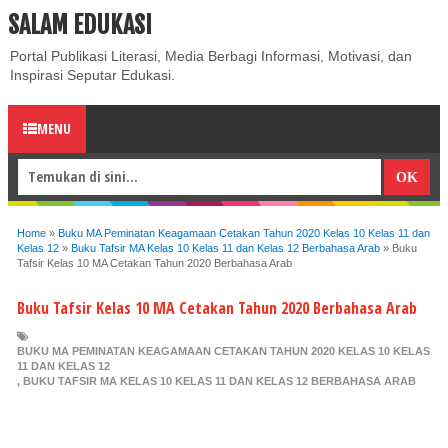
SALAM EDUKASI
ABOUT
CONTACT US
PRIVACY POLICY
DISCLAIMER
Portal Publikasi Literasi, Media Berbagi Informasi, Motivasi, dan
Inspirasi Seputar Edukasi.
MENU
Home
»
Buku MA Peminatan Keagamaan Cetakan Tahun 2020 Kelas 10 Kelas 11 dan
Kelas 12
»
Buku Tafsir MA Kelas 10 Kelas 11 dan Kelas 12 Berbahasa Arab
»
Buku
Tafsir Kelas 10 MA Cetakan Tahun 2020 Berbahasa Arab
Buku Tafsir Kelas 10 MA Cetakan Tahun 2020 Berbahasa Arab
BUKU MA PEMINATAN KEAGAMAAN CETAKAN TAHUN 2020 KELAS 10 KELAS
11 DAN KELAS 12
,
BUKU TAFSIR MA KELAS 10 KELAS 11 DAN KELAS 12 BERBAHASA ARAB