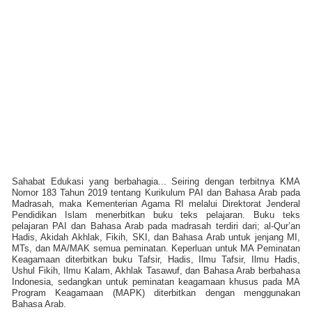
Sahabat Edukasi yang berbahagia...
Seiring dengan terbitnya KMA
Nomor 183 Tahun 2019 tentang Kurikulum PAI dan Bahasa Arab pada
Madrasah, maka Kementerian Agama RI melalui Direktorat Jenderal
Pendidikan Islam menerbitkan buku teks pelajaran. Buku teks
pelajaran PAI dan Bahasa Arab pada madrasah terdiri dari; al-Qur’an
Hadis, Akidah Akhlak, Fikih, SKI, dan Bahasa Arab untuk jenjang MI,
MTs, dan MA/MAK semua peminatan. Keperluan untuk MA Peminatan
Keagamaan diterbitkan buku Tafsir, Hadis, Ilmu Tafsir, Ilmu Hadis,
Ushul Fikih, Ilmu Kalam, Akhlak Tasawuf, dan Bahasa Arab berbahasa
Indonesia, sedangkan untuk peminatan keagamaan khusus pada MA
Program Keagamaan (MAPK) diterbitkan dengan menggunakan
Bahasa Arab.