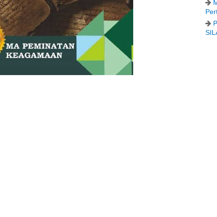
M
Per
P
SIL