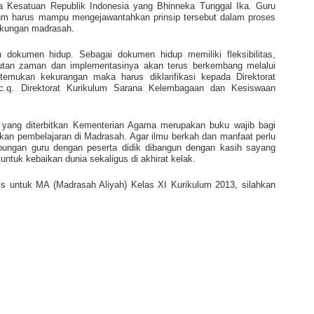
Kesatuan Republik Indonesia yang Bhinneka Tunggal Ika. Guru
lum harus mampu mengejawantahkan prinsip tersebut dalam proses
ngkungan madrasah.
 dokumen hidup. Sebagai dokumen hidup memiliki fleksibilitas,
tan zaman dan implementasinya akan terus berkembang melalui
itemukan kekurangan maka harus diklarifikasi kepada Direktorat
c.q. Direktorat Kurikulum Sarana Kelembagaan dan Kesiswaan
 yang diterbitkan Kementerian Agama merupakan buku wajib bagi
kan pembelajaran di Madrasah. Agar ilmu berkah dan manfaat perlu
bungan guru dengan peserta didik dibangun dengan kasih sayang
 untuk kebaikan dunia sekaligus di akhirat kelak.
s untuk MA (Madrasah Aliyah) Kelas XI Kurikulum 2013, silahkan