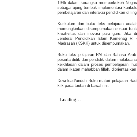
1945 dalam kerangka memperkokoh Negara 
sebagai ujung tombak implementasi kuriku
pembelajaran dan interaksi pendidikan di li
Kurikulum dan buku teks pelajaran adalah
memungkinkan disempurnakan sesuai tuntu
kreativitas dan inovasi para guru. Jika d
Jenderal Pendidikan Islam Kemenag RI 
Madrasah (KSKK) untuk disempurnakan.
Buku teks pelajaran PAI dan Bahasa Arab
peserta didik dan pendidik dalam melaksana
keikhlasan dalam proses pembelajaran, hu
dalam ikatan mahabbah fillah, diorientasikan
Download/unduh Buku materi pelajaran Hadi
klik pada tautan di bawah ini: