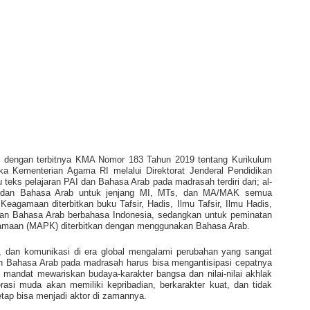
g dengan terbitnya KMA Nomor 183 Tahun 2019 tentang Kurikulum
 Kementerian Agama RI melalui Direktorat Jenderal Pendidikan
 teks pelajaran PAI dan Bahasa Arab pada madrasah terdiri dari; al-
I, dan Bahasa Arab untuk jenjang MI, MTs, dan MA/MAK semua
agamaan diterbitkan buku Tafsir, Hadis, Ilmu Tafsir, Ilmu Hadis,
dan Bahasa Arab berbahasa Indonesia, sedangkan untuk peminatan
maan (MAPK) diterbitkan dengan menggunakan Bahasa Arab.
, dan komunikasi di era global mengalami perubahan yang sangat
dan Bahasa Arab pada madrasah harus bisa mengantisipasi cepatnya
 mandat mewariskan budaya-karakter bangsa dan nilai-nilai akhlak
rasi muda akan memiliki kepribadian, berkarakter kuat, dan tidak
etap bisa menjadi aktor di zamannya.