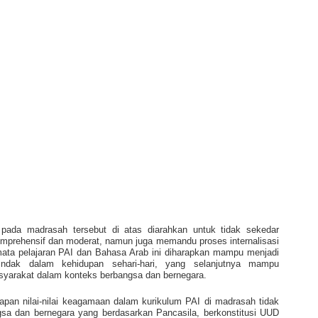
ada madrasah tersebut di atas diarahkan untuk tidak sekedar
rehensif dan moderat, namun juga memandu proses internalisasi
mata pelajaran PAI dan Bahasa Arab ini diharapkan mampu menjadi
tindak dalam kehidupan sehari-hari, yang selanjutnya mampu
asyarakat dalam konteks berbangsa dan bernegara.
an nilai-nilai keagamaan dalam kurikulum PAI di madrasah tidak
gsa dan bernegara yang berdasarkan Pancasila, berkonstitusi UUD