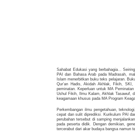
Sahabat Edukasi yang berbahagia...
Seirin
PAI dan Bahasa Arab pada Madrasah, maka
Islam menerbitkan buku teks pelajaran. Buku
Qur’an Hadis, Akidah Akhlak, Fikih, SK
peminatan. Keperluan untuk MA Peminatan Ke
Ushul Fikih, Ilmu Kalam, Akhlak Tasawuf, 
keagamaan khusus pada MA Program Keaga
Perkembangan ilmu pengetahuan, teknologi
cepat dan sulit diprediksi. Kurikulum PAI 
perubahan tersebut di samping menjalankan
pada peserta didik. Dengan demikian, gene
tercerabut dari akar budaya bangsa namun t