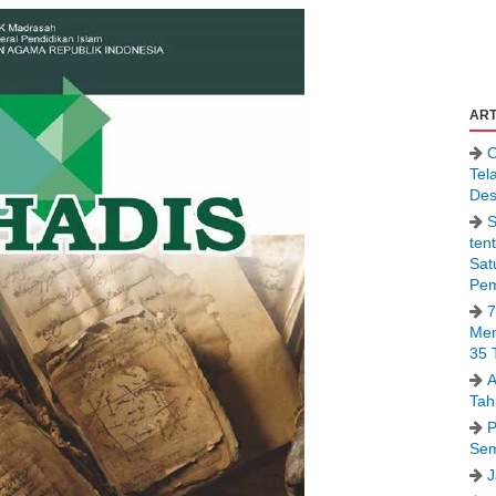
ART
C
Tel
Des
S
ten
Sat
Pem
7
Men
35 
A
Tah
P
Sem
J