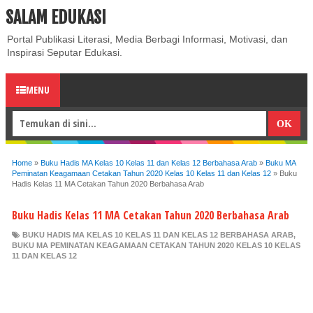
SALAM EDUKASI
ABOUT
CONTACT US
PRIVACY POLICY
DISCLAIMER
Portal Publikasi Literasi, Media Berbagi Informasi, Motivasi, dan
Inspirasi Seputar Edukasi.
MENU
Home
»
Buku Hadis MA Kelas 10 Kelas 11 dan Kelas 12 Berbahasa Arab
»
Buku MA
Peminatan Keagamaan Cetakan Tahun 2020 Kelas 10 Kelas 11 dan Kelas 12
»
Buku
Hadis Kelas 11 MA Cetakan Tahun 2020 Berbahasa Arab
Buku Hadis Kelas 11 MA Cetakan Tahun 2020 Berbahasa Arab
BUKU HADIS MA KELAS 10 KELAS 11 DAN KELAS 12 BERBAHASA ARAB
,
BUKU MA PEMINATAN KEAGAMAAN CETAKAN TAHUN 2020 KELAS 10 KELAS
11 DAN KELAS 12