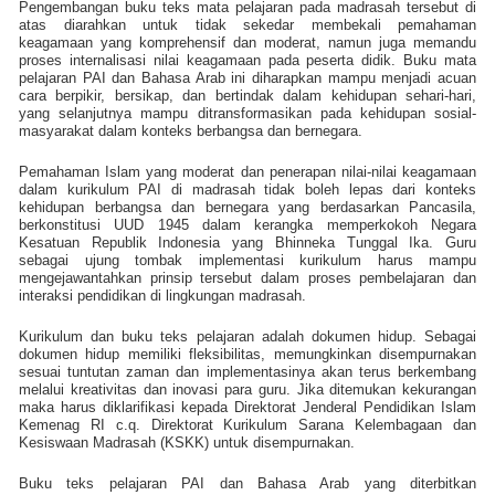
Pengembangan buku teks mata pelajaran pada madrasah tersebut di
atas diarahkan untuk tidak sekedar membekali pemahaman
keagamaan yang komprehensif dan moderat, namun juga memandu
proses internalisasi nilai keagamaan pada peserta didik. Buku mata
pelajaran PAI dan Bahasa Arab ini diharapkan mampu menjadi acuan
cara berpikir, bersikap, dan bertindak dalam kehidupan sehari-hari,
yang selanjutnya mampu ditransformasikan pada kehidupan sosial-
masyarakat dalam konteks berbangsa dan bernegara.
Pemahaman Islam yang moderat dan penerapan nilai-nilai keagamaan
dalam kurikulum PAI di madrasah tidak boleh lepas dari konteks
kehidupan berbangsa dan bernegara yang berdasarkan Pancasila,
berkonstitusi UUD 1945 dalam kerangka memperkokoh Negara
Kesatuan Republik Indonesia yang Bhinneka Tunggal Ika. Guru
sebagai ujung tombak implementasi kurikulum harus mampu
mengejawantahkan prinsip tersebut dalam proses pembelajaran dan
interaksi pendidikan di lingkungan madrasah.
Kurikulum dan buku teks pelajaran adalah dokumen hidup. Sebagai
dokumen hidup memiliki fleksibilitas, memungkinkan disempurnakan
sesuai tuntutan zaman dan implementasinya akan terus berkembang
melalui kreativitas dan inovasi para guru. Jika ditemukan kekurangan
maka harus diklarifikasi kepada Direktorat Jenderal Pendidikan Islam
Kemenag RI c.q. Direktorat Kurikulum Sarana Kelembagaan dan
Kesiswaan Madrasah (KSKK) untuk disempurnakan.
Buku teks pelajaran PAI dan Bahasa Arab yang diterbitkan