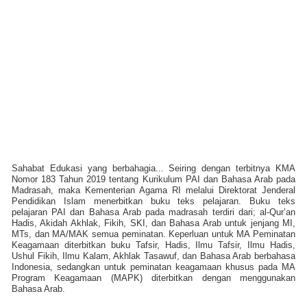
Sahabat Edukasi yang berbahagia...
Seiring dengan terbitnya KMA
Nomor 183 Tahun 2019 tentang Kurikulum PAI dan Bahasa Arab pada
Madrasah, maka Kementerian Agama RI melalui Direktorat Jenderal
Pendidikan Islam menerbitkan buku teks pelajaran. Buku teks
pelajaran PAI dan Bahasa Arab pada madrasah terdiri dari; al-Qur’an
Hadis, Akidah Akhlak, Fikih, SKI, dan Bahasa Arab untuk jenjang MI,
MTs, dan MA/MAK semua peminatan. Keperluan untuk MA Peminatan
Keagamaan diterbitkan buku Tafsir, Hadis, Ilmu Tafsir, Ilmu Hadis,
Ushul Fikih, Ilmu Kalam, Akhlak Tasawuf, dan Bahasa Arab berbahasa
Indonesia, sedangkan untuk peminatan keagamaan khusus pada MA
Program Keagamaan (MAPK) diterbitkan dengan menggunakan
Bahasa Arab.