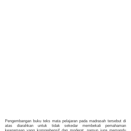
Pengembangan buku teks mata pelajaran pada madrasah tersebut di
atas diarahkan untuk tidak sekedar membekali pemahaman
keagamaan yang komprehensif dan moderat, namun juga memandu