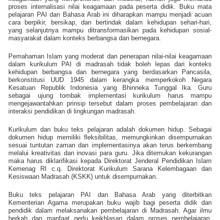
proses internalisasi nilai keagamaan pada peserta didik. Buku mata
pelajaran PAI dan Bahasa Arab ini diharapkan mampu menjadi acuan
cara berpikir, bersikap, dan bertindak dalam kehidupan sehari-hari,
yang selanjutnya mampu ditransformasikan pada kehidupan sosial-
masyarakat dalam konteks berbangsa dan bernegara.
Pemahaman Islam yang moderat dan penerapan nilai-nilai keagamaan
dalam kurikulum PAI di madrasah tidak boleh lepas dari konteks
kehidupan berbangsa dan bernegara yang berdasarkan Pancasila,
berkonstitusi UUD 1945 dalam kerangka memperkokoh Negara
Kesatuan Republik Indonesia yang Bhinneka Tunggal Ika. Guru
sebagai ujung tombak implementasi kurikulum harus mampu
mengejawantahkan prinsip tersebut dalam proses pembelajaran dan
interaksi pendidikan di lingkungan madrasah.
Kurikulum dan buku teks pelajaran adalah dokumen hidup. Sebagai
dokumen hidup memiliki fleksibilitas, memungkinkan disempurnakan
sesuai tuntutan zaman dan implementasinya akan terus berkembang
melalui kreativitas dan inovasi para guru. Jika ditemukan kekurangan
maka harus diklarifikasi kepada Direktorat Jenderal Pendidikan Islam
Kemenag RI c.q. Direktorat Kurikulum Sarana Kelembagaan dan
Kesiswaan Madrasah (KSKK) untuk disempurnakan.
Buku teks pelajaran PAI dan Bahasa Arab yang diterbitkan
Kementerian Agama merupakan buku wajib bagi peserta didik dan
pendidik dalam melaksanakan pembelajaran di Madrasah. Agar ilmu
berkah dan manfaat perlu keikhlasan dalam proses pembelajaran,