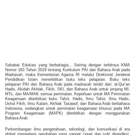
Sahabat Edukasi yang berbahagia...
Seiring dengan terbitnya KMA
Nomor 183 Tahun 2019 tentang Kurikulum PAI dan Bahasa Arab pada
Madrasah, maka Kementerian Agama RI melalui Direktorat Jenderal
Pendidikan Islam menerbitkan buku teks pelajaran. Buku teks
pelajaran PAI dan Bahasa Arab pada madrasah terdiri dari; al-Qur’an
Hadis, Akidah Akhlak, Fikih, SKI, dan Bahasa Arab untuk jenjang MI,
MTs, dan MA/MAK semua peminatan. Keperluan untuk MA Peminatan
Keagamaan diterbitkan buku Tafsir, Hadis, Ilmu Tafsir, Ilmu Hadis,
Ushul Fikih, Ilmu Kalam, Akhlak Tasawuf, dan Bahasa Arab berbahasa
Indonesia, sedangkan untuk peminatan keagamaan khusus pada MA
Program Keagamaan (MAPK) diterbitkan dengan menggunakan
Bahasa Arab.
Perkembangan ilmu pengetahuan, teknologi, dan komunikasi di era
global mengalami perubahan yang sangat cepat dan sulit diprediksi.