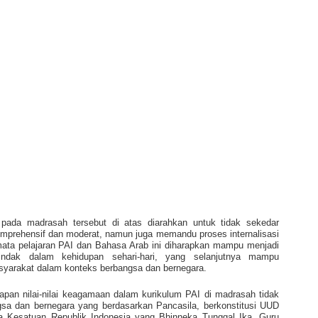
ada madrasah tersebut di atas diarahkan untuk tidak sekedar
rehensif dan moderat, namun juga memandu proses internalisasi
mata pelajaran PAI dan Bahasa Arab ini diharapkan mampu menjadi
tindak dalam kehidupan sehari-hari, yang selanjutnya mampu
asyarakat dalam konteks berbangsa dan bernegara.
an nilai-nilai keagamaan dalam kurikulum PAI di madrasah tidak
gsa dan bernegara yang berdasarkan Pancasila, berkonstitusi UUD
Kesatuan Republik Indonesia yang Bhinneka Tunggal Ika. Guru