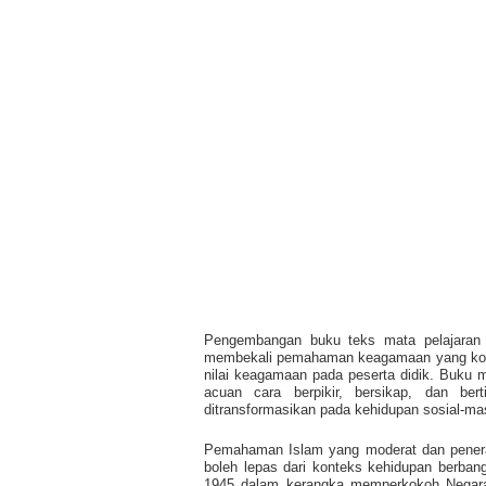
Pengembangan buku teks mata pelajaran p
membekali pemahaman keagamaan yang komp
nilai keagamaan pada peserta didik. Buku 
acuan cara berpikir, bersikap, dan ber
ditransformasikan pada kehidupan sosial-m
Pemahaman Islam yang moderat dan penerap
boleh lepas dari konteks kehidupan berban
1945 dalam kerangka memperkokoh Negara 