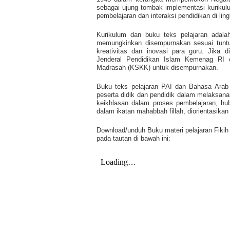
sebagai ujung tombak implementasi kuriku
pembelajaran dan interaksi pendidikan di li
Kurikulum dan buku teks pelajaran adalah
memungkinkan disempurnakan sesuai tuntu
kreativitas dan inovasi para guru. Jika d
Jenderal Pendidikan Islam Kemenag RI 
Madrasah (KSKK) untuk disempurnakan.
Buku teks pelajaran PAI dan Bahasa Arab
peserta didik dan pendidik dalam melaksana
keikhlasan dalam proses pembelajaran, hu
dalam ikatan mahabbah fillah, diorientasikan
Download/unduh Buku materi pelajaran Fikih 
pada tautan di bawah ini: