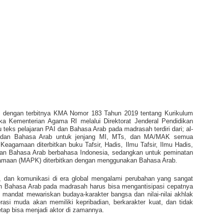
g dengan terbitnya KMA Nomor 183 Tahun 2019 tentang Kurikulum
 Kementerian Agama RI melalui Direktorat Jenderal Pendidikan
 teks pelajaran PAI dan Bahasa Arab pada madrasah terdiri dari; al-
I, dan Bahasa Arab untuk jenjang MI, MTs, dan MA/MAK semua
agamaan diterbitkan buku Tafsir, Hadis, Ilmu Tafsir, Ilmu Hadis,
dan Bahasa Arab berbahasa Indonesia, sedangkan untuk peminatan
maan (MAPK) diterbitkan dengan menggunakan Bahasa Arab.
, dan komunikasi di era global mengalami perubahan yang sangat
dan Bahasa Arab pada madrasah harus bisa mengantisipasi cepatnya
 mandat mewariskan budaya-karakter bangsa dan nilai-nilai akhlak
rasi muda akan memiliki kepribadian, berkarakter kuat, dan tidak
etap bisa menjadi aktor di zamannya.