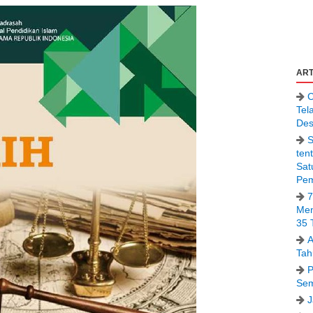
ART
C
Tel
Des
S
ten
Sat
Pem
7
Men
35 
A
Tah
P
Sem
J