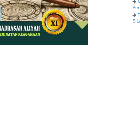
M
Per
P
SIL