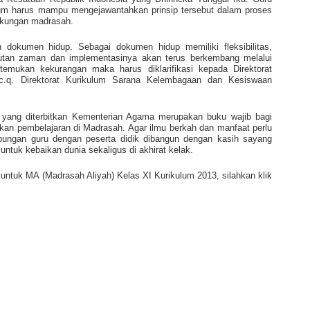
lum harus mampu mengejawantahkan prinsip tersebut dalam proses
ngkungan madrasah.
 dokumen hidup. Sebagai dokumen hidup memiliki fleksibilitas,
tan zaman dan implementasinya akan terus berkembang melalui
itemukan kekurangan maka harus diklarifikasi kepada Direktorat
c.q. Direktorat Kurikulum Sarana Kelembagaan dan Kesiswaan
 yang diterbitkan Kementerian Agama merupakan buku wajib bagi
kan pembelajaran di Madrasah. Agar ilmu berkah dan manfaat perlu
bungan guru dengan peserta didik dibangun dengan kasih sayang
 untuk kebaikan dunia sekaligus di akhirat kelak.
untuk MA (Madrasah Aliyah) Kelas XI Kurikulum 2013, silahkan klik