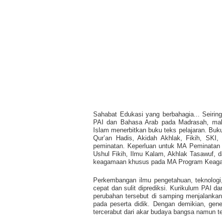
Sahabat Edukasi yang berbahagia...
Seirin
PAI dan Bahasa Arab pada Madrasah, maka
Islam menerbitkan buku teks pelajaran. Buku
Qur’an Hadis, Akidah Akhlak, Fikih, SK
peminatan. Keperluan untuk MA Peminatan Ke
Ushul Fikih, Ilmu Kalam, Akhlak Tasawuf, 
keagamaan khusus pada MA Program Keaga
Perkembangan ilmu pengetahuan, teknologi
cepat dan sulit diprediksi. Kurikulum PAI 
perubahan tersebut di samping menjalankan
pada peserta didik. Dengan demikian, gene
tercerabut dari akar budaya bangsa namun t