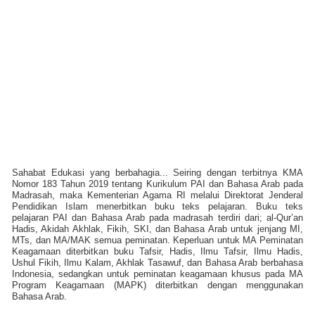
Sahabat Edukasi yang berbahagia...
Seiring dengan terbitnya KMA
Nomor 183 Tahun 2019 tentang Kurikulum PAI dan Bahasa Arab pada
Madrasah, maka Kementerian Agama RI melalui Direktorat Jenderal
Pendidikan Islam menerbitkan buku teks pelajaran. Buku teks
pelajaran PAI dan Bahasa Arab pada madrasah terdiri dari; al-Qur’an
Hadis, Akidah Akhlak, Fikih, SKI, dan Bahasa Arab untuk jenjang MI,
MTs, dan MA/MAK semua peminatan. Keperluan untuk MA Peminatan
Keagamaan diterbitkan buku Tafsir, Hadis, Ilmu Tafsir, Ilmu Hadis,
Ushul Fikih, Ilmu Kalam, Akhlak Tasawuf, dan Bahasa Arab berbahasa
Indonesia, sedangkan untuk peminatan keagamaan khusus pada MA
Program Keagamaan (MAPK) diterbitkan dengan menggunakan
Bahasa Arab.