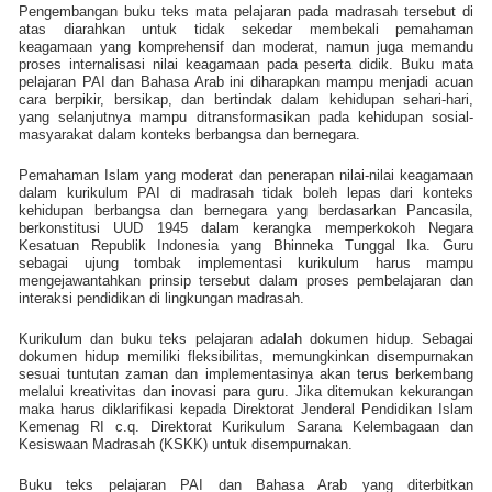
Pengembangan buku teks mata pelajaran pada madrasah tersebut di
atas diarahkan untuk tidak sekedar membekali pemahaman
keagamaan yang komprehensif dan moderat, namun juga memandu
proses internalisasi nilai keagamaan pada peserta didik. Buku mata
pelajaran PAI dan Bahasa Arab ini diharapkan mampu menjadi acuan
cara berpikir, bersikap, dan bertindak dalam kehidupan sehari-hari,
yang selanjutnya mampu ditransformasikan pada kehidupan sosial-
masyarakat dalam konteks berbangsa dan bernegara.
Pemahaman Islam yang moderat dan penerapan nilai-nilai keagamaan
dalam kurikulum PAI di madrasah tidak boleh lepas dari konteks
kehidupan berbangsa dan bernegara yang berdasarkan Pancasila,
berkonstitusi UUD 1945 dalam kerangka memperkokoh Negara
Kesatuan Republik Indonesia yang Bhinneka Tunggal Ika. Guru
sebagai ujung tombak implementasi kurikulum harus mampu
mengejawantahkan prinsip tersebut dalam proses pembelajaran dan
interaksi pendidikan di lingkungan madrasah.
Kurikulum dan buku teks pelajaran adalah dokumen hidup. Sebagai
dokumen hidup memiliki fleksibilitas, memungkinkan disempurnakan
sesuai tuntutan zaman dan implementasinya akan terus berkembang
melalui kreativitas dan inovasi para guru. Jika ditemukan kekurangan
maka harus diklarifikasi kepada Direktorat Jenderal Pendidikan Islam
Kemenag RI c.q. Direktorat Kurikulum Sarana Kelembagaan dan
Kesiswaan Madrasah (KSKK) untuk disempurnakan.
Buku teks pelajaran PAI dan Bahasa Arab yang diterbitkan