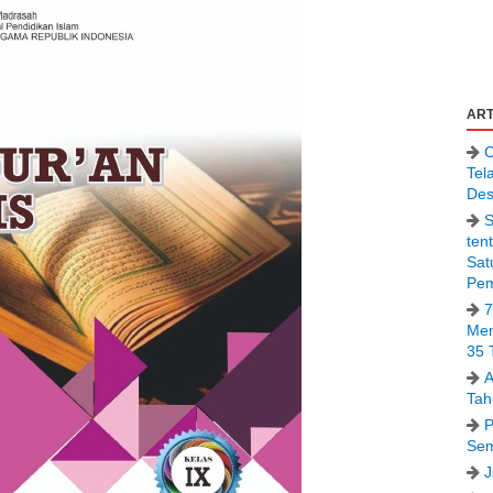
ART
C
Tel
Des
S
ten
Sat
Pem
7
Men
35 
A
Tah
P
Sem
J