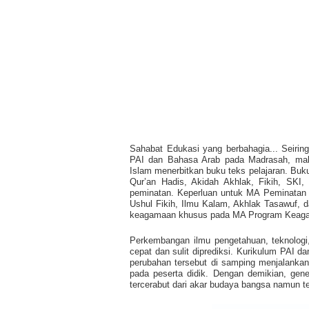
Sahabat Edukasi yang berbahagia... Seiri
PAI dan Bahasa Arab pada Madrasah, maka
Islam menerbitkan buku teks pelajaran. Buku
Qur’an Hadis, Akidah Akhlak, Fikih, SK
peminatan. Keperluan untuk MA Peminatan Ke
Ushul Fikih, Ilmu Kalam, Akhlak Tasawuf, 
keagamaan khusus pada MA Program Keaga
Perkembangan ilmu pengetahuan, teknologi
cepat dan sulit diprediksi. Kurikulum PAI 
perubahan tersebut di samping menjalankan
pada peserta didik. Dengan demikian, gene
tercerabut dari akar budaya bangsa namun t