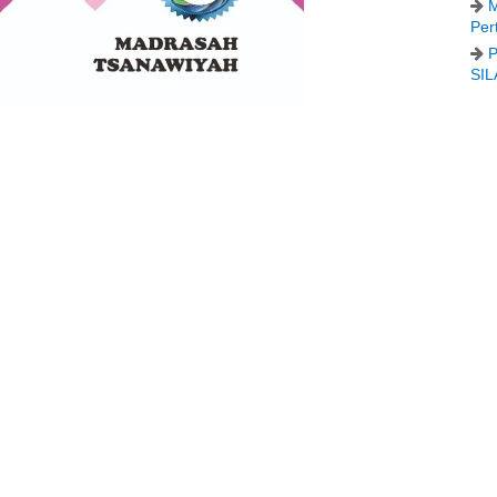
M
Per
P
SIL