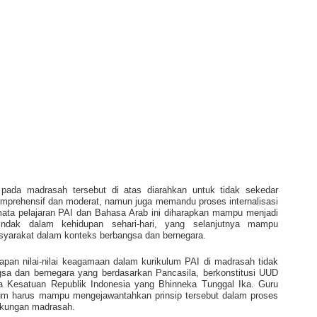
ada madrasah tersebut di atas diarahkan untuk tidak sekedar
rehensif dan moderat, namun juga memandu proses internalisasi
mata pelajaran PAI dan Bahasa Arab ini diharapkan mampu menjadi
tindak dalam kehidupan sehari-hari, yang selanjutnya mampu
asyarakat dalam konteks berbangsa dan bernegara.
an nilai-nilai keagamaan dalam kurikulum PAI di madrasah tidak
gsa dan bernegara yang berdasarkan Pancasila, berkonstitusi UUD
Kesatuan Republik Indonesia yang Bhinneka Tunggal Ika. Guru
lum harus mampu mengejawantahkan prinsip tersebut dalam proses
ngkungan madrasah.