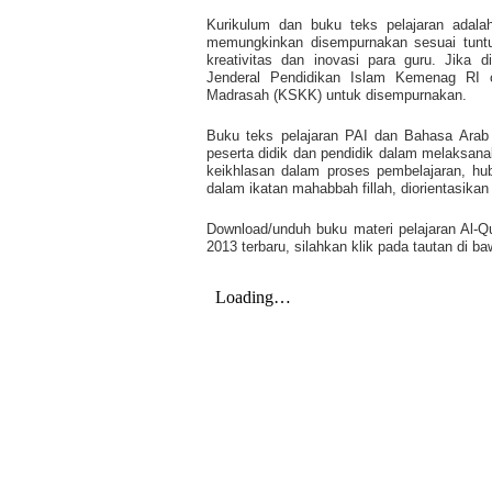
Kurikulum dan buku teks pelajaran adalah
memungkinkan disempurnakan sesuai tuntu
kreativitas dan inovasi para guru. Jika d
Jenderal Pendidikan Islam Kemenag RI 
Madrasah (KSKK) untuk disempurnakan.
Buku teks pelajaran PAI dan Bahasa Arab
peserta didik dan pendidik dalam melaksana
keikhlasan dalam proses pembelajaran, hu
dalam ikatan mahabbah fillah, diorientasikan
Download/unduh buku materi pelajaran Al-Q
2013 terbaru, silahkan klik pada tautan di ba