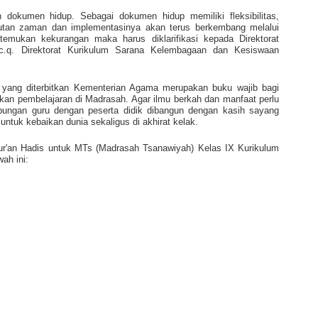
 dokumen hidup. Sebagai dokumen hidup memiliki fleksibilitas,
tan zaman dan implementasinya akan terus berkembang melalui
itemukan kekurangan maka harus diklarifikasi kepada Direktorat
c.q. Direktorat Kurikulum Sarana Kelembagaan dan Kesiswaan
 yang diterbitkan Kementerian Agama merupakan buku wajib bagi
kan pembelajaran di Madrasah. Agar ilmu berkah dan manfaat perlu
bungan guru dengan peserta didik dibangun dengan kasih sayang
 untuk kebaikan dunia sekaligus di akhirat kelak.
ur'an Hadis untuk MTs (Madrasah Tsanawiyah) Kelas IX Kurikulum
wah ini: