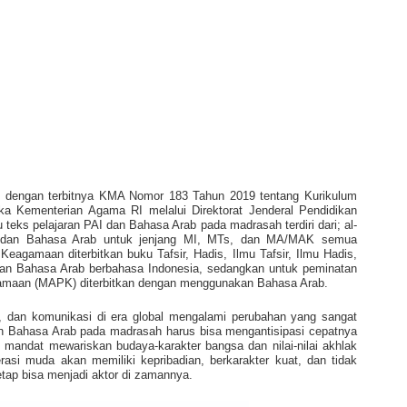
ng dengan terbitnya KMA Nomor 183 Tahun 2019 tentang Kurikulum
 Kementerian Agama RI melalui Direktorat Jenderal Pendidikan
 teks pelajaran PAI dan Bahasa Arab pada madrasah terdiri dari; al-
I, dan Bahasa Arab untuk jenjang MI, MTs, dan MA/MAK semua
agamaan diterbitkan buku Tafsir, Hadis, Ilmu Tafsir, Ilmu Hadis,
dan Bahasa Arab berbahasa Indonesia, sedangkan untuk peminatan
maan (MAPK) diterbitkan dengan menggunakan Bahasa Arab.
, dan komunikasi di era global mengalami perubahan yang sangat
dan Bahasa Arab pada madrasah harus bisa mengantisipasi cepatnya
 mandat mewariskan budaya-karakter bangsa dan nilai-nilai akhlak
rasi muda akan memiliki kepribadian, berkarakter kuat, dan tidak
etap bisa menjadi aktor di zamannya.