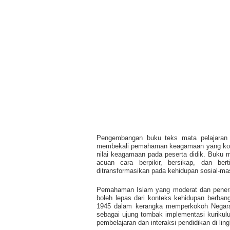
Pengembangan buku teks mata pelajaran p
membekali pemahaman keagamaan yang komp
nilai keagamaan pada peserta didik. Buku 
acuan cara berpikir, bersikap, dan ber
ditransformasikan pada kehidupan sosial-m
Pemahaman Islam yang moderat dan penerap
boleh lepas dari konteks kehidupan berban
1945 dalam kerangka memperkokoh Negara 
sebagai ujung tombak implementasi kuriku
pembelajaran dan interaksi pendidikan di li