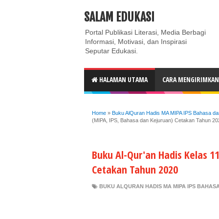
ABOUT
CONTACT US
PRIVACY POLICY
DISC
SALAM EDUKASI
Portal Publikasi Literasi, Media Berbagi
Informasi, Motivasi, dan Inspirasi
Seputar Edukasi.
HALAMAN UTAMA
CARA MENGIRIMKAN 
Home
»
Buku AlQuran Hadis MA MIPA IPS Bahasa dan
(MIPA, IPS, Bahasa dan Kejuruan) Cetakan Tahun 20
Buku Al-Qur'an Hadis Kelas 1
Cetakan Tahun 2020
BUKU ALQURAN HADIS MA MIPA IPS BAHASA