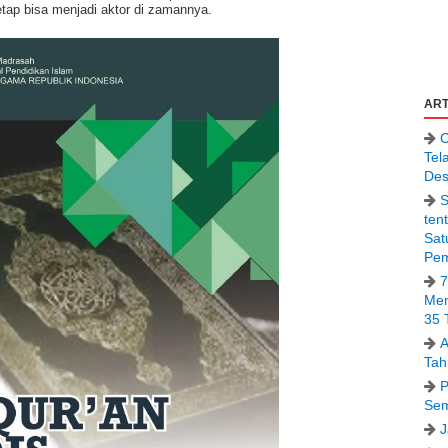
etap bisa menjadi aktor di zamannya.
ART
C
Tel
Des
S
ten
Sat
Pem
7
Men
35 
A
Tah
P
Sem
J