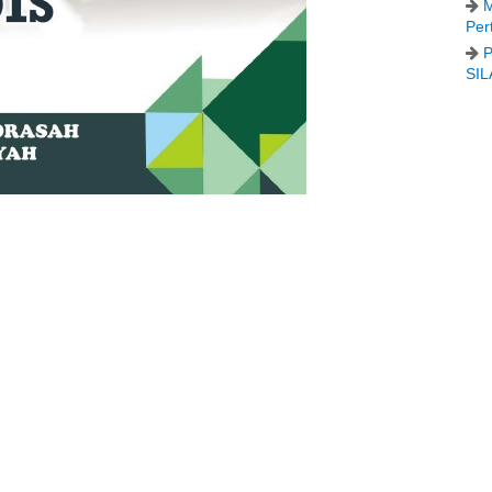
M
Per
P
SIL