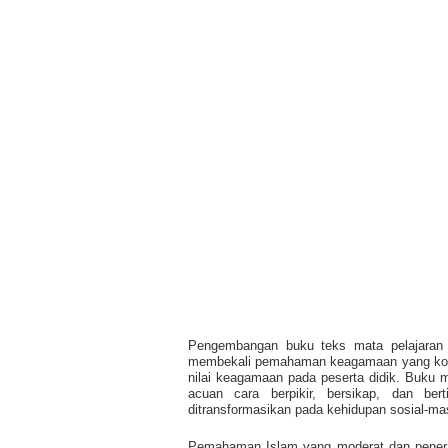
Pengembangan buku teks mata pelajaran p
membekali pemahaman keagamaan yang komp
nilai keagamaan pada peserta didik. Buku 
acuan cara berpikir, bersikap, dan ber
ditransformasikan pada kehidupan sosial-m
Pemahaman Islam yang moderat dan penerap