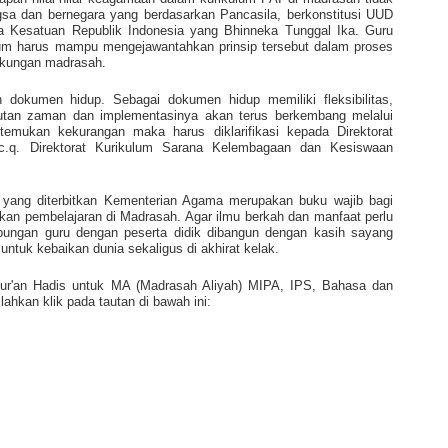
gsa dan bernegara yang berdasarkan Pancasila, berkonstitusi UUD
Kesatuan Republik Indonesia yang Bhinneka Tunggal Ika. Guru
lum harus mampu mengejawantahkan prinsip tersebut dalam proses
ngkungan madrasah.
 dokumen hidup. Sebagai dokumen hidup memiliki fleksibilitas,
tan zaman dan implementasinya akan terus berkembang melalui
itemukan kekurangan maka harus diklarifikasi kepada Direktorat
c.q. Direktorat Kurikulum Sarana Kelembagaan dan Kesiswaan
 yang diterbitkan Kementerian Agama merupakan buku wajib bagi
kan pembelajaran di Madrasah. Agar ilmu berkah dan manfaat perlu
bungan guru dengan peserta didik dibangun dengan kasih sayang
 untuk kebaikan dunia sekaligus di akhirat kelak.
Qur'an Hadis untuk MA (Madrasah Aliyah) MIPA, IPS, Bahasa dan
lahkan klik pada tautan di bawah ini: