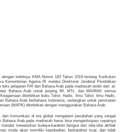
g dengan terbitnya KMA Nomor 183 Tahun 2019 tentang Kurikulum
 Kementerian Agama RI melalui Direktorat Jenderal Pendidikan
 teks pelajaran PAI dan Bahasa Arab pada madrasah terdiri dari; al-
I, dan Bahasa Arab untuk jenjang MI, MTs, dan MA/MAK semua
agamaan diterbitkan buku Tafsir, Hadis, Ilmu Tafsir, Ilmu Hadis,
dan Bahasa Arab berbahasa Indonesia, sedangkan untuk peminatan
maan (MAPK) diterbitkan dengan menggunakan Bahasa Arab.
, dan komunikasi di era global mengalami perubahan yang sangat
dan Bahasa Arab pada madrasah harus bisa mengantisipasi cepatnya
 mandat mewariskan budaya-karakter bangsa dan nilai-nilai akhlak
rasi muda akan memiliki kepribadian, berkarakter kuat, dan tidak