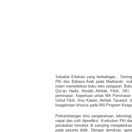
Sahabat Edukasi yang berbahagia...
Seirin
PAI dan Bahasa Arab pada Madrasah, maka
Islam menerbitkan buku teks pelajaran. Buku
Qur’an Hadis, Akidah Akhlak, Fikih, SK
peminatan. Keperluan untuk MA Peminatan Ke
Ushul Fikih, Ilmu Kalam, Akhlak Tasawuf, 
keagamaan khusus pada MA Program Keaga
Perkembangan ilmu pengetahuan, teknologi
cepat dan sulit diprediksi. Kurikulum PAI 
perubahan tersebut di samping menjalankan
pada peserta didik. Dengan demikian, gene