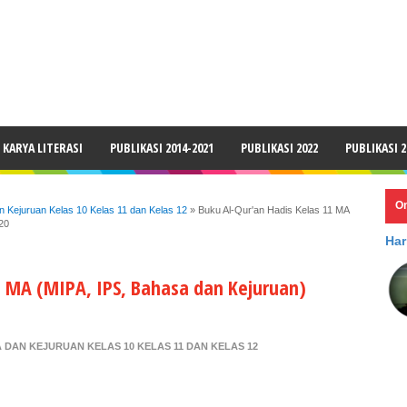
LAIMER
KARYA LITERASI
PUBLIKASI 2014-2021
PUBLIKASI 2022
PUBLIKASI 2
O
 Kejuruan Kelas 10 Kelas 11 dan Kelas 12
»
Buku Al-Qur'an Hadis Kelas 11 MA
20
Har
1 MA (MIPA, IPS, Bahasa dan Kejuruan)
 DAN KEJURUAN KELAS 10 KELAS 11 DAN KELAS 12