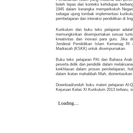
boleh lepas dari konteks kehidupan berban
1945 dalam kerangka memperkokoh Negara 
sebagai ujung tombak implementasi kuriku
pembelajaran dan interaksi pendidikan di li
Kurikulum dan buku teks pelajaran adalah
memungkinkan disempurnakan sesuai tuntu
kreativitas dan inovasi para guru. Jika d
Jenderal Pendidikan Islam Kemenag RI 
Madrasah (KSKK) untuk disempurnakan.
Buku teks pelajaran PAI dan Bahasa Arab
peserta didik dan pendidik dalam melaksana
keikhlasan dalam proses pembelajaran, hu
dalam ikatan mahabbah fillah, diorientasikan
Download/unduh buku materi pelajaran Al-
Kejuruan Kelas XI Kurikulum 2013 terbaru, si