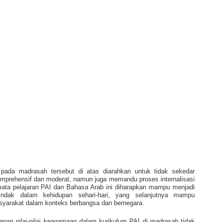
ada madrasah tersebut di atas diarahkan untuk tidak sekedar
rehensif dan moderat, namun juga memandu proses internalisasi
mata pelajaran PAI dan Bahasa Arab ini diharapkan mampu menjadi
tindak dalam kehidupan sehari-hari, yang selanjutnya mampu
asyarakat dalam konteks berbangsa dan bernegara.
an nilai-nilai keagamaan dalam kurikulum PAI di madrasah tidak