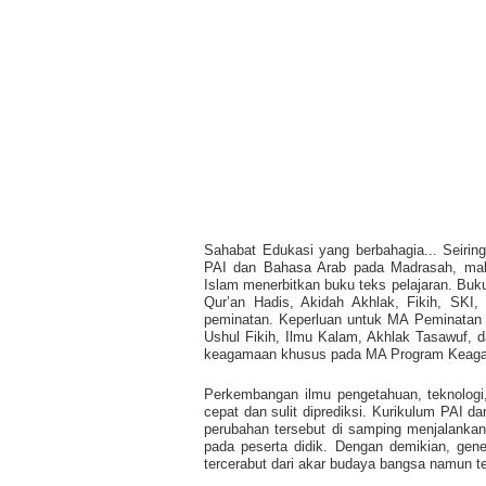
Sahabat Edukasi yang berbahagia...
Seirin
PAI dan Bahasa Arab pada Madrasah, maka
Islam menerbitkan buku teks pelajaran. Buku
Qur’an Hadis, Akidah Akhlak, Fikih, SK
peminatan. Keperluan untuk MA Peminatan Ke
Ushul Fikih, Ilmu Kalam, Akhlak Tasawuf, 
keagamaan khusus pada MA Program Keaga
Perkembangan ilmu pengetahuan, teknologi
cepat dan sulit diprediksi. Kurikulum PAI 
perubahan tersebut di samping menjalankan
pada peserta didik. Dengan demikian, gene
tercerabut dari akar budaya bangsa namun t