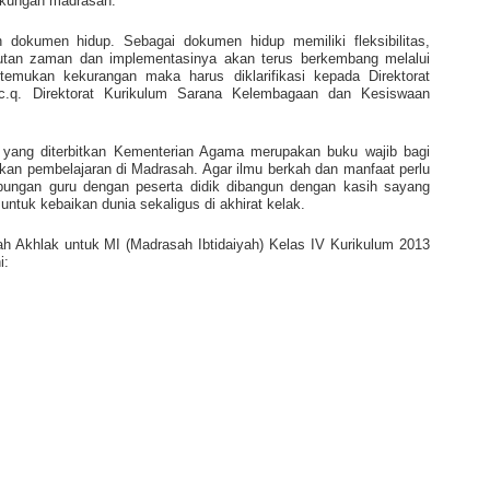
ngkungan madrasah.
 dokumen hidup. Sebagai dokumen hidup memiliki fleksibilitas,
tan zaman dan implementasinya akan terus berkembang melalui
itemukan kekurangan maka harus diklarifikasi kepada Direktorat
c.q. Direktorat Kurikulum Sarana Kelembagaan dan Kesiswaan
 yang diterbitkan Kementerian Agama merupakan buku wajib bagi
kan pembelajaran di Madrasah. Agar ilmu berkah dan manfaat perlu
bungan guru dengan peserta didik dibangun dengan kasih sayang
 untuk kebaikan dunia sekaligus di akhirat kelak.
ah Akhlak untuk MI (Madrasah Ibtidaiyah) Kelas IV Kurikulum 2013
i: