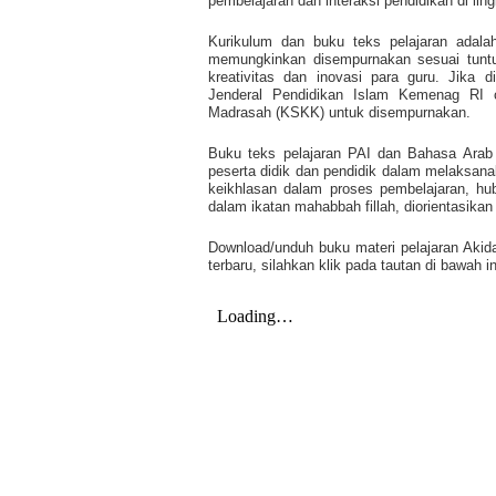
pembelajaran dan interaksi pendidikan di li
Kurikulum dan buku teks pelajaran adalah
memungkinkan disempurnakan sesuai tuntu
kreativitas dan inovasi para guru. Jika d
Jenderal Pendidikan Islam Kemenag RI 
Madrasah (KSKK) untuk disempurnakan.
Buku teks pelajaran PAI dan Bahasa Arab
peserta didik dan pendidik dalam melaksana
keikhlasan dalam proses pembelajaran, hu
dalam ikatan mahabbah fillah, diorientasikan
Download/unduh buku materi pelajaran Akid
terbaru, silahkan klik pada tautan di bawah in