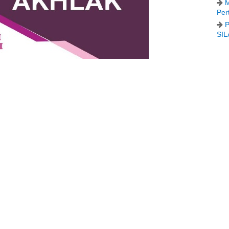
M
Per
P
SIL