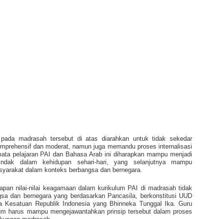
ada madrasah tersebut di atas diarahkan untuk tidak sekedar
rehensif dan moderat, namun juga memandu proses internalisasi
mata pelajaran PAI dan Bahasa Arab ini diharapkan mampu menjadi
tindak dalam kehidupan sehari-hari, yang selanjutnya mampu
asyarakat dalam konteks berbangsa dan bernegara.
an nilai-nilai keagamaan dalam kurikulum PAI di madrasah tidak
gsa dan bernegara yang berdasarkan Pancasila, berkonstitusi UUD
Kesatuan Republik Indonesia yang Bhinneka Tunggal Ika. Guru
lum harus mampu mengejawantahkan prinsip tersebut dalam proses