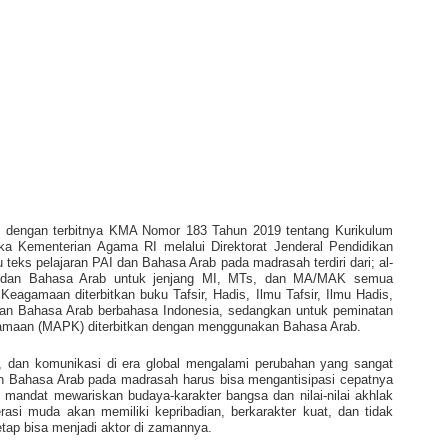
g dengan terbitnya KMA Nomor 183 Tahun 2019 tentang Kurikulum
 Kementerian Agama RI melalui Direktorat Jenderal Pendidikan
 teks pelajaran PAI dan Bahasa Arab pada madrasah terdiri dari; al-
I, dan Bahasa Arab untuk jenjang MI, MTs, dan MA/MAK semua
agamaan diterbitkan buku Tafsir, Hadis, Ilmu Tafsir, Ilmu Hadis,
dan Bahasa Arab berbahasa Indonesia, sedangkan untuk peminatan
maan (MAPK) diterbitkan dengan menggunakan Bahasa Arab.
, dan komunikasi di era global mengalami perubahan yang sangat
dan Bahasa Arab pada madrasah harus bisa mengantisipasi cepatnya
 mandat mewariskan budaya-karakter bangsa dan nilai-nilai akhlak
rasi muda akan memiliki kepribadian, berkarakter kuat, dan tidak
etap bisa menjadi aktor di zamannya.