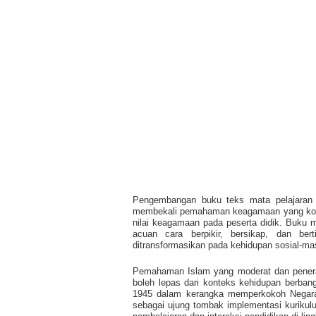
Pengembangan buku teks mata pelajaran p
membekali pemahaman keagamaan yang komp
nilai keagamaan pada peserta didik. Buku 
acuan cara berpikir, bersikap, dan ber
ditransformasikan pada kehidupan sosial-m
Pemahaman Islam yang moderat dan penerap
boleh lepas dari konteks kehidupan berban
1945 dalam kerangka memperkokoh Negara 
sebagai ujung tombak implementasi kuriku