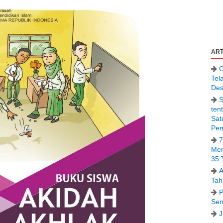
ART
C
Tel
Des
S
ten
Sat
Pem
7
Men
35 
A
Tah
P
Sem
J