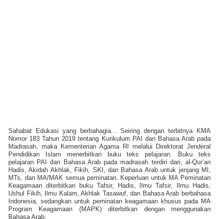
Sahabat Edukasi yang berbahagia...
Seiring dengan terbitnya KMA
Nomor 183 Tahun 2019 tentang Kurikulum PAI dan Bahasa Arab pada
Madrasah, maka Kementerian Agama RI melalui Direktorat Jenderal
Pendidikan Islam menerbitkan buku teks pelajaran. Buku teks
pelajaran PAI dan Bahasa Arab pada madrasah terdiri dari; al-Qur’an
Hadis, Akidah Akhlak, Fikih, SKI, dan Bahasa Arab untuk jenjang MI,
MTs, dan MA/MAK semua peminatan. Keperluan untuk MA Peminatan
Keagamaan diterbitkan buku Tafsir, Hadis, Ilmu Tafsir, Ilmu Hadis,
Ushul Fikih, Ilmu Kalam, Akhlak Tasawuf, dan Bahasa Arab berbahasa
Indonesia, sedangkan untuk peminatan keagamaan khusus pada MA
Program Keagamaan (MAPK) diterbitkan dengan menggunakan
Bahasa Arab.