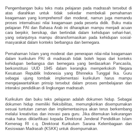
Pengembangan buku teks mata pelajaran pada madrasah tersebut di
atas diarahkan untuk tidak sekedar membekali pemahaman
keagamaan yang komprehensif dan moderat, namun juga memandu
proses internalisasi nilai keagamaan pada peserta didik. Buku mata
pelajaran PAI dan Bahasa Arab ini diharapkan mampu menjadi acuan
cara berpikir, bersikap, dan bertindak dalam kehidupan sehari-hari,
yang selanjutnya mampu ditransformasikan pada kehidupan sosial-
masyarakat dalam konteks berbangsa dan bernegara.
Pemahaman Islam yang moderat dan penerapan nilai-nilai keagamaan
dalam kurikulum PAI di madrasah tidak boleh lepas dari konteks
kehidupan berbangsa dan bernegara yang berdasarkan Pancasila,
berkonstitusi UUD 1945 dalam kerangka memperkokoh Negara
Kesatuan Republik Indonesia yang Bhinneka Tunggal Ika. Guru
sebagai ujung tombak implementasi kurikulum harus mampu
mengejawantahkan prinsip tersebut dalam proses pembelajaran dan
interaksi pendidikan di lingkungan madrasah.
Kurikulum dan buku teks pelajaran adalah dokumen hidup. Sebagai
dokumen hidup memiliki fleksibilitas, memungkinkan disempurnakan
sesuai tuntutan zaman dan implementasinya akan terus berkembang
melalui kreativitas dan inovasi para guru. Jika ditemukan kekurangan
maka harus diklarifikasi kepada Direktorat Jenderal Pendidikan Islam
Kemenag RI c.q. Direktorat Kurikulum Sarana Kelembagaan dan
Kesiswaan Madrasah (KSKK) untuk disempurnakan.